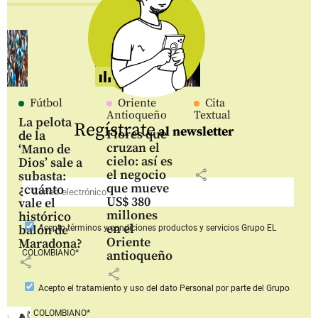
Fútbol
Oriente
Cita
Antioqueño
Textual
La pelota
Regístrate
al newsletter
Flores que
de la
cruzan el
‘Mano de
cielo: así es
Dios’ sale a
share
el negocio
subasta:
que mueve
¿cuánto
US$ 380
vale el
millones
histórico
en el
balón de
Acepto
términos y condiciones productos y servicios
Grupo EL
Oriente
Maradona?
COLOMBIANO*
antioqueño
share
share
Acepto
el tratamiento y uso del dato Personal
por parte del Grupo
EL COLOMBIANO*