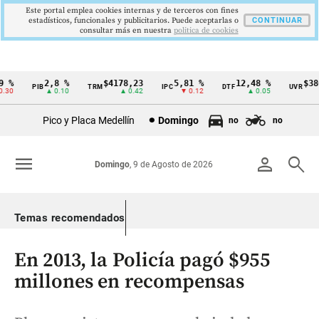
Este portal emplea cookies internas y de terceros con fines
estadísticos, funcionales y publicitarios. Puede aceptarlas o
CONTINUAR
consultar más en nuestra
politica de cookies
%
2,8 %
$4178,23
5,81 %
12,48 %
$386,
PIB
TRM
IPC
DTF
UVR
Cintillo
0
▲ 0.10
▲ 0.42
▼ 0.12
▲ 0.05
▲
de
Pico y Placa Medellín
Domingo
no
no
indicadores
económicos
menu
person
search
Domingo
, 9 de Agosto de 2026
Colombia
Temas recomendados
En 2013, la Policía pagó $955
millones en recompensas