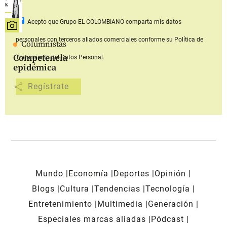
Acepto que Grupo EL COLOMBIANO
comparta mis datos
personales con terceros aliados comerciales
conforme su Política de
Columnistas
Competencia
Tratamiento del Datos Personal.
epidémica
share
Mundo
Economía
Deportes
Opinión
Blogs
Cultura
Tendencias
Tecnología
Entretenimiento
Multimedia
Generación
Especiales marcas aliadas
Pódcast