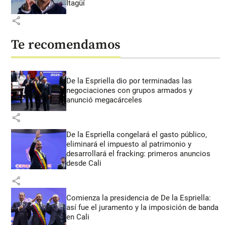
Itagüí
share
Te recomendamos
De la Espriella dio por terminadas las
negociaciones con grupos armados y
anunció megacárceles
share
De la Espriella congelará el gasto público,
eliminará el impuesto al patrimonio y
desarrollará el fracking: primeros anuncios
desde Cali
share
Comienza la presidencia de De la Espriella:
así fue el juramento y la imposición de banda
en Cali