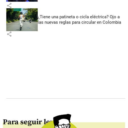
share
¿Tiene una patineta o cicla eléctrica? Ojo a
las nuevas reglas para circular en Colombia
share
Para seguir leyendo