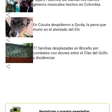
géneros musicales hechos en Colombia
share
En Cúcuta despidieron a Gorda, la perra que
murió en el atentado del Eln
share
77 familias desplazadas en Briceño por
combates con drones entre el Clan del Golfo
y disidencias
share
Regístrate a nuestro newsletter