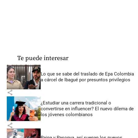
Te puede interesar
Lo que se sabe del traslado de Epa Colombia
a cárcel de Ibagué por presuntos privilegios
share
¿Estudiar una carrera tradicional o
convertirse en influencer? El nuevo dilema de
los jóvenes colombianos
share
Paipa y Pasonva, así suenan los nuevos