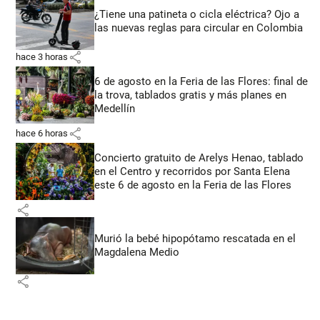
¿Tiene una patineta o cicla eléctrica? Ojo a
las nuevas reglas para circular en Colombia
share
hace 3 horas
6 de agosto en la Feria de las Flores: final de
la trova, tablados gratis y más planes en
Medellín
share
hace 6 horas
Concierto gratuito de Arelys Henao, tablado
en el Centro y recorridos por Santa Elena
este 6 de agosto en la Feria de las Flores
share
Murió la bebé hipopótamo rescatada en el
Magdalena Medio
share