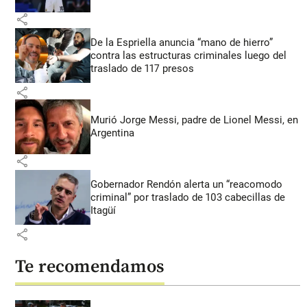
share
De la Espriella anuncia “mano de hierro”
contra las estructuras criminales luego del
traslado de 117 presos
share
Murió Jorge Messi, padre de Lionel Messi, en
Argentina
share
Gobernador Rendón alerta un “reacomodo
criminal” por traslado de 103 cabecillas de
Itagüí
share
Te recomendamos