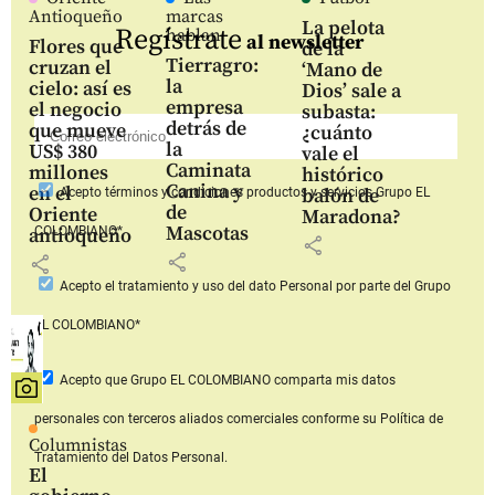
Antioqueño
marcas
La pelota
Regístrate
hablan
al newsletter
Flores que
de la
Tierragro:
cruzan el
‘Mano de
la
cielo: así es
Dios’ sale a
empresa
el negocio
subasta:
detrás de
que mueve
¿cuánto
la
US$ 380
vale el
Caminata
millones
histórico
Canina y
en el
balón de
Acepto
términos y condiciones productos y servicios
Grupo EL
de
Oriente
Maradona?
Mascotas
COLOMBIANO*
antioqueño
share
share
share
Acepto
el tratamiento y uso del dato Personal
por parte del Grupo
EL COLOMBIANO*
Acepto que Grupo EL COLOMBIANO
comparta mis datos
personales con terceros aliados comerciales
conforme su Política de
Columnistas
Tratamiento del Datos Personal.
El