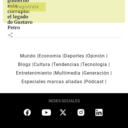
gobierno
más
corrupto:
el legado
de Gustavo
Petro
share
Mundo
Economía
Deportes
Opinión
Blogs
Cultura
Tendencias
Tecnología
Entretenimiento
Multimedia
Generación
Especiales marcas aliadas
Pódcast
REDES SOCIALES