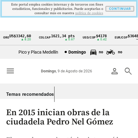
Este portal emplea cookies internas y de terceros con fines
estadísticos, funcionales y publicitarios. Puede aceptarlas o
CONTINUAR
consultar más en nuestra
politica de cookies
US$3342,60
1621,34 pts
$4178
$3648
ORO
COLCAP
USD/COP
EUR/COP
Cintillo
▲ 8.20
▲ 0.67
▲ 0.42
—
de
Pico y Placa Medellín
Domingo
no
no
indicadores
económicos
menu
person
search
Domingo
, 9 de Agosto de 2026
Colombia
Temas recomendados
En 2015 inician obras de la
ciudadela Pedro Nel Gómez