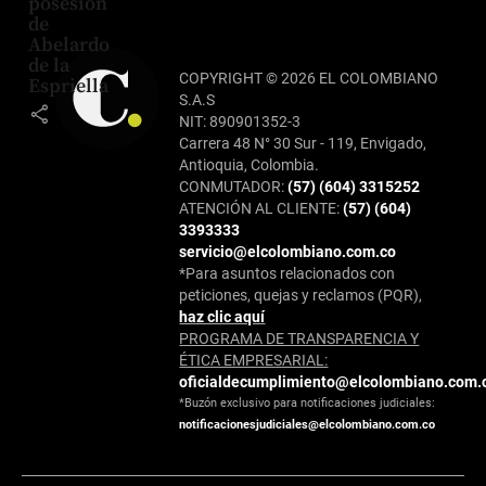
posesión
de
Abelardo
de la
COPYRIGHT © 2026 EL COLOMBIANO
Espriella
S.A.S
share
NIT: 890901352-3
Carrera 48 N° 30 Sur - 119, Envigado,
Antioquia, Colombia.
CONMUTADOR:
(57) (604) 3315252
ATENCIÓN AL CLIENTE:
(57) (604)
3393333
servicio@elcolombiano.com.co
*Para asuntos relacionados con
peticiones, quejas y reclamos (PQR),
haz clic aquí
PROGRAMA DE TRANSPARENCIA Y
ÉTICA EMPRESARIAL:
oficialdecumplimiento@elcolombiano.com.
*Buzón exclusivo para notificaciones judiciales:
notificacionesjudiciales@elcolombiano.com.co