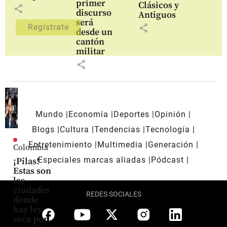
primer
Clásicos y
share
discurso
Antiguos
será
share
desde un
cantón
militar
share
Mundo
Economía
Deportes
Opinión
Blogs
Cultura
Tendencias
Tecnología
Entretenimiento
Multimedia
Generación
Colombia
Especiales marcas aliadas
Pódcast
¡Pilas!
Estas son
las
ciudades
REDES SOCIALES
donde
hay ley
seca por