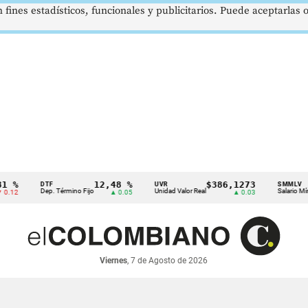
 fines estadísticos, funcionales y publicitarios. Puede aceptarlas
12,48 %
$386,1273
$1
DTF
UVR
SMMLV
Dep. Término Fijo
Unidad Valor Real
Salario Mínimo
▲ 0.05
▲ 0.03
Viernes
, 7 de Agosto de 2026