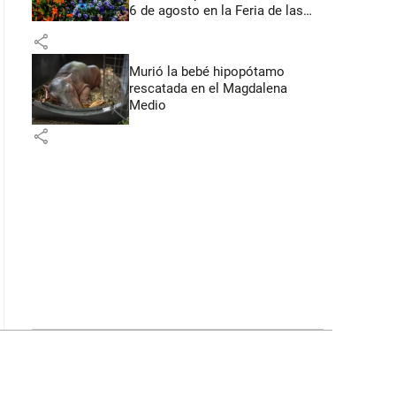
6 de agosto en la Feria de las
Flores
share
Murió la bebé hipopótamo
rescatada en el Magdalena
Medio
share