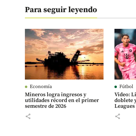
Para seguir leyendo
Economía
Fútbol
Mineros logra ingresos y
Video: L
utilidades récord en el primer
doblete y
semestre de 2026
Leagues
share
share