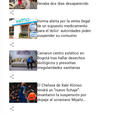
llevaba dos días desaparecido
share
Invima alerta por la venta ilegal
de un supuesto medicamento
para el dolor: autoridades piden
suspender su consumo
share
Cerraron centro estético en
Bogotá tras hallar desechos
biológicos y presuntas
irregularidades sanitarias
share
El Chelsea de Xabi Alonso
tendrá un “nuevo fichaje”:
levantaron la suspensión por
dopaje al ucraniano Mijailo
Mudryk
share