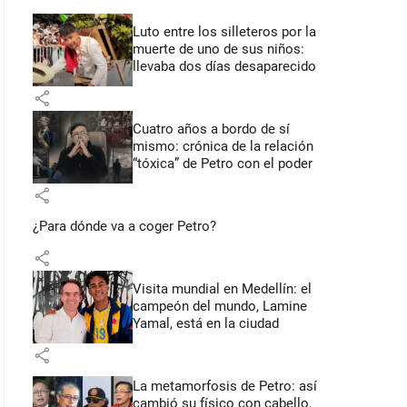
Luto entre los silleteros por la
muerte de uno de sus niños:
llevaba dos días desaparecido
share
Cuatro años a bordo de sí
mismo: crónica de la relación
“tóxica” de Petro con el poder
share
¿Para dónde va a coger Petro?
share
Visita mundial en Medellín: el
campeón del mundo, Lamine
Yamal, está en la ciudad
share
La metamorfosis de Petro: así
cambió su físico con cabello,