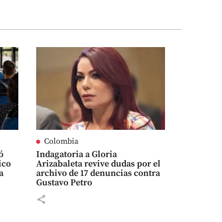
Colombia
ó
Indagatoria a Gloria
ico
Arizabaleta revive dudas por el
a
archivo de 17 denuncias contra
Gustavo Petro
share