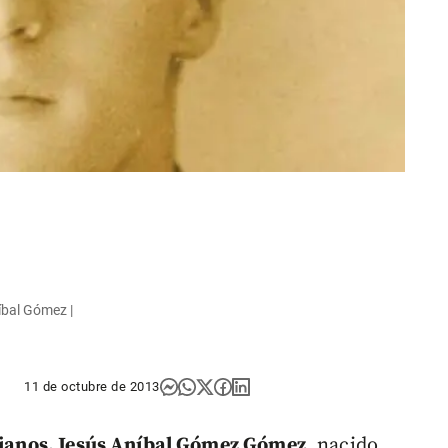
íbal Gómez |
11 de octubre de 2013
etianos, Jesús Aníbal Gómez Gómez
, nacido