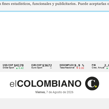
 fines estadísticos, funcionales y publicitarios. Puede aceptarlas
$4178
$3672
9,9 %
2,8 %
COP
EUR/COP
DESEMPLEO
PIB
 Spot
Euro Spot
Tasa Nacional
Crec. Anual
▲ 0.42
—
▼ 0.30
▲ 0.10
Viernes
, 7 de Agosto de 2026