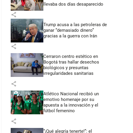
llevaba dos días desaparecido
share
Trump acusa a las petroleras de
ganar “demasiado dinero”
gracias a la guerra con Irán
share
Cerraron centro estético en
Bogotá tras hallar desechos
biológicos y presuntas
irregularidades sanitarias
share
Atlético Nacional recibió un
emotivo homenaje por su
apuesta a la innovación y el
fútbol femenino
share
“¡Qué alegría tenerte!”: el