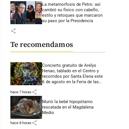
La metamorfosis de Petro: así
cambió su físico con cabello,
estilo y retoques que marcaron
su paso por la Presidencia
share
Te recomendamos
Concierto gratuito de Arelys
Henao, tablado en el Centro y
recorridos por Santa Elena este
6 de agosto en la Feria de las
Flores
share
hace 7 horas
Murió la bebé hipopótamo
rescatada en el Magdalena
Medio
share
hace 8 horas