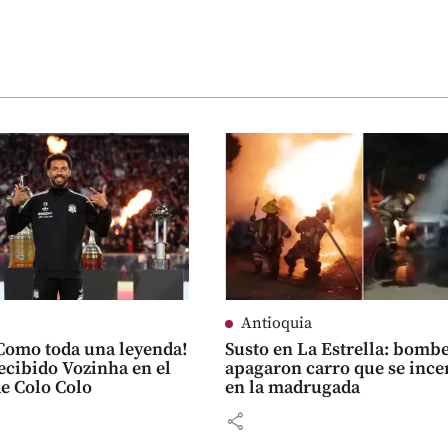
Antioquia
¡Como toda una leyenda!
Susto en La Estrella: bomb
recibido Vozinha en el
apagaron carro que se ince
de Colo Colo
en la madrugada
share