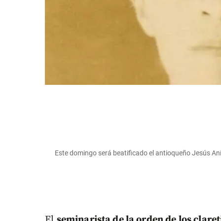
Este domingo será beatificado el antioqueño Jesús An
El
seminarista de la orden de los clar