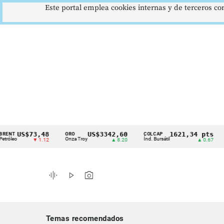
Este portal emplea cookies internas y de terceros con
US$73,48
US$3342,60
1621,34 pts
ORO
COLCAP
USD/
Cintillo
Onza Troy
Índ. Bursátil
Dólar
▼ 1.12
▲ 8.20
▲ 0.67
de
indicadores
graphic_eq
play_arrow
photo_camera
económicos
Colombia
Temas recomendados