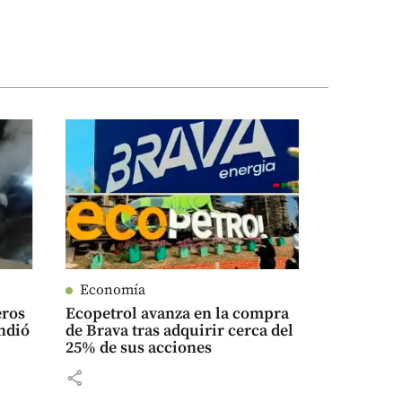
Economía
eros
Ecopetrol avanza en la compra
ndió
de Brava tras adquirir cerca del
25% de sus acciones
share