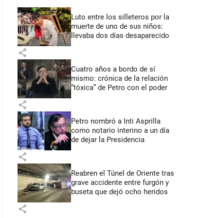
Luto entre los silleteros por la
muerte de uno de sus niños:
llevaba dos días desaparecido
share
Cuatro años a bordo de sí
mismo: crónica de la relación
“tóxica” de Petro con el poder
share
Petro nombró a Inti Asprilla
como notario interino a un día
de dejar la Presidencia
share
Reabren el Túnel de Oriente tras
grave accidente entre furgón y
buseta que dejó ocho heridos
share