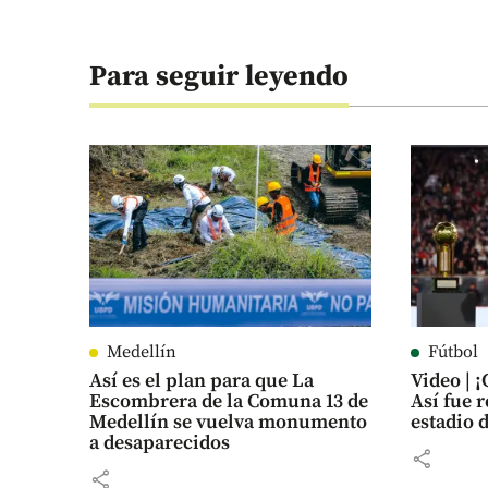
Para seguir leyendo
Medellín
Fútbol
Así es el plan para que La
Video | 
Escombrera de la Comuna 13 de
Así fue 
Medellín se vuelva monumento
estadio 
a desaparecidos
share
share