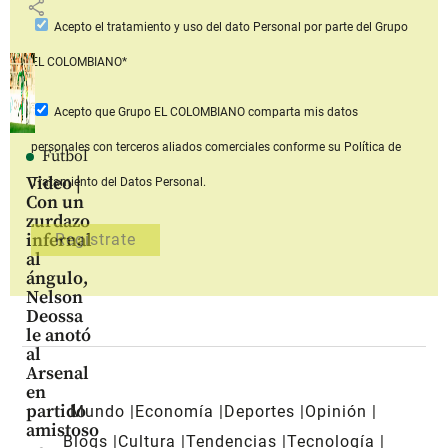
share
Acepto
el tratamiento y uso del dato Personal
por parte del Grupo
EL COLOMBIANO*
Acepto que Grupo EL COLOMBIANO
comparta mis datos
personales con terceros aliados comerciales
conforme su Política de
Fútbol
Video |
Tratamiento del Datos Personal.
Con un
zurdazo
infernal
al
ángulo,
Nelson
Deossa
le anotó
al
Arsenal
en
partido
Mundo
Economía
Deportes
Opinión
amistoso
Blogs
Cultura
Tendencias
Tecnología