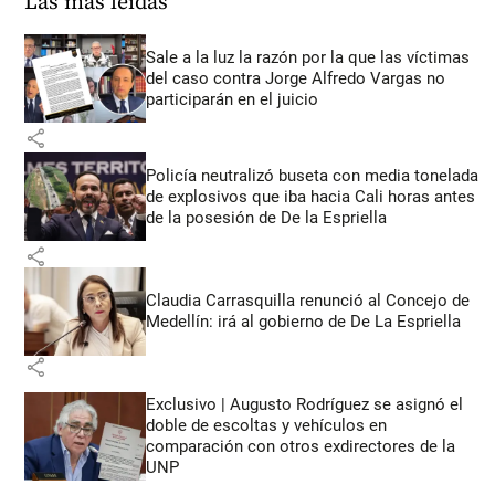
Las más leídas
Sale a la luz la razón por la que las víctimas
del caso contra Jorge Alfredo Vargas no
participarán en el juicio
share
Policía neutralizó buseta con media tonelada
de explosivos que iba hacia Cali horas antes
de la posesión de De la Espriella
share
Claudia Carrasquilla renunció al Concejo de
Medellín: irá al gobierno de De La Espriella
share
Exclusivo | Augusto Rodríguez se asignó el
doble de escoltas y vehículos en
comparación con otros exdirectores de la
UNP