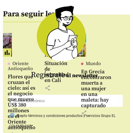
Para seguir leyendo
Inicio
Situación
Oriente
Mundo
Antioqueño
de
En Grecia
Regístrate
seguridad
al newsletter
Flores que
encontraron
en Cali
cruzan el
muerta a
share
cielo: así es
una mujer
el negocio
en una
que mueve
maleta: hay
US$ 380
capturado
millones
share
en el
Acepto
términos y condiciones productos y servicios
Grupo EL
Oriente
COLOMBIANO*
antioqueño