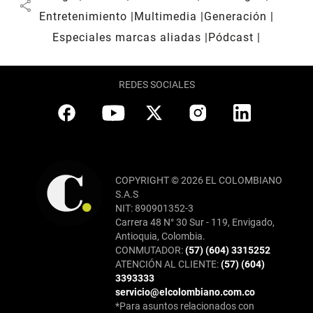
share
Entretenimiento
Multimedia
Generación
Especiales marcas aliadas
Pódcast
REDES SOCIALES
COPYRIGHT © 2026 EL COLOMBIANO
S.A.S
NIT: 890901352-3
Carrera 48 N° 30 Sur - 119, Envigado,
Antioquia, Colombia.
CONMUTADOR:
(57) (604) 3315252
ATENCIÓN AL CLIENTE:
(57) (604)
3393333
servicio@elcolombiano.com.co
*Para asuntos relacionados con