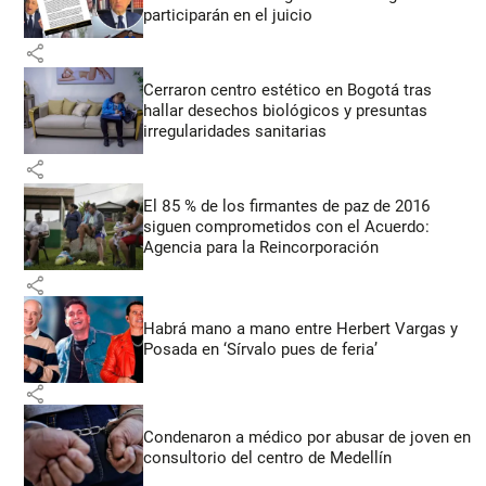
participarán en el juicio
share
Cerraron centro estético en Bogotá tras
hallar desechos biológicos y presuntas
irregularidades sanitarias
share
El 85 % de los firmantes de paz de 2016
siguen comprometidos con el Acuerdo:
Agencia para la Reincorporación
share
Habrá mano a mano entre Herbert Vargas y
Posada en ‘Sírvalo pues de feria’
share
Condenaron a médico por abusar de joven en
consultorio del centro de Medellín