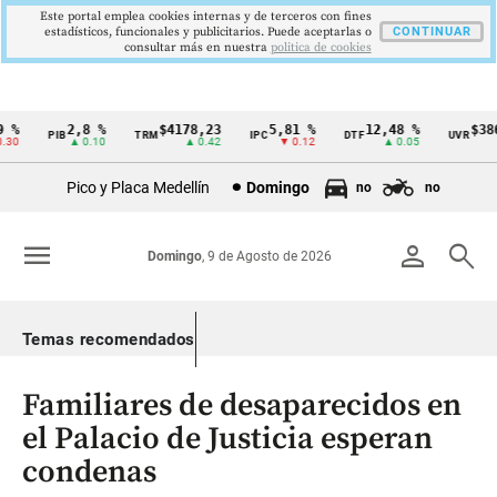
Este portal emplea cookies internas y de terceros con fines
estadísticos, funcionales y publicitarios. Puede aceptarlas o
CONTINUAR
consultar más en nuestra
politica de cookies
2,8 %
$4178,23
5,81 %
12,48 %
$386,1
PIB
TRM
IPC
DTF
UVR
Cintillo
▲ 0.10
▲ 0.42
▼ 0.12
▲ 0.05
▲ 
de
Pico y Placa Medellín
Domingo
no
no
indicadores
económicos
menu
person
search
Domingo
, 9 de Agosto de 2026
Colombia
Temas recomendados
Familiares de desaparecidos en
el Palacio de Justicia esperan
condenas