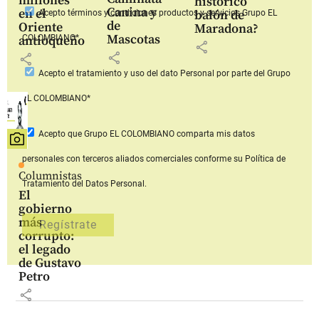
millones
histórico
Canina y
en el
balón de
Acepto
términos y condiciones productos y servicios
Grupo EL
de
Oriente
Maradona?
Mascotas
COLOMBIANO*
antioqueño
share
share
share
Acepto
el tratamiento y uso del dato Personal
por parte del Grupo
EL COLOMBIANO*
Acepto que Grupo EL COLOMBIANO
comparta mis datos
personales con terceros aliados comerciales
conforme su Política de
Columnistas
Tratamiento del Datos Personal.
El
gobierno
más
corrupto:
el legado
de Gustavo
Petro
share