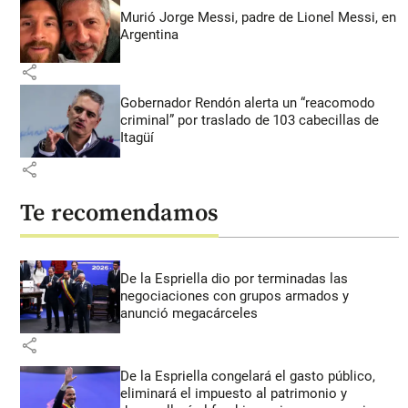
Murió Jorge Messi, padre de Lionel Messi, en
Argentina
share
Gobernador Rendón alerta un “reacomodo
criminal” por traslado de 103 cabecillas de
Itagüí
share
Te recomendamos
De la Espriella dio por terminadas las
negociaciones con grupos armados y
anunció megacárceles
share
De la Espriella congelará el gasto público,
eliminará el impuesto al patrimonio y