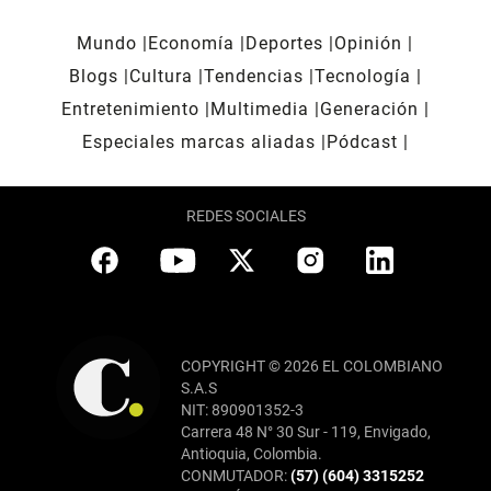
Mundo
Economía
Deportes
Opinión
Blogs
Cultura
Tendencias
Tecnología
Entretenimiento
Multimedia
Generación
Especiales marcas aliadas
Pódcast
REDES SOCIALES
COPYRIGHT © 2026 EL COLOMBIANO
S.A.S
NIT: 890901352-3
Carrera 48 N° 30 Sur - 119, Envigado,
Antioquia, Colombia.
CONMUTADOR:
(57) (604) 3315252