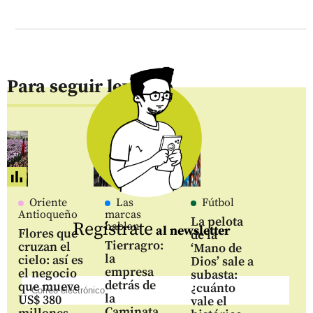
Para seguir leyendo
Oriente
Las
Fútbol
Antioqueño
marcas
La pelota
Regístrate
hablan
al newsletter
Flores que
de la
Tierragro:
cruzan el
‘Mano de
la
cielo: así es
Dios’ sale a
empresa
el negocio
subasta:
detrás de
que mueve
¿cuánto
la
US$ 380
vale el
Caminata