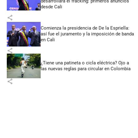
desarrollará el fracking: primeros anuncios
desde Cali
share
Comienza la presidencia de De la Espriella:
así fue el juramento y la imposición de banda
en Cali
share
¿Tiene una patineta o cicla eléctrica? Ojo a
las nuevas reglas para circular en Colombia
share