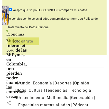
Acepto que Grupo EL COLOMBIANO
comparta mis datos
personales con terceros aliados comerciales
conforme su Política de
Tratamiento del Datos Personal.
Economía
Mujeres
lideran el
55% de las
MiPymes
en
Colombia,
pero
pierden
poder
cuando
Mundo
Economía
Deportes
Opinión
las
Blogs
Cultura
Tendencias
Tecnología
empresas
crecen
Entretenimiento
Multimedia
Generación
share
Especiales marcas aliadas
Pódcast