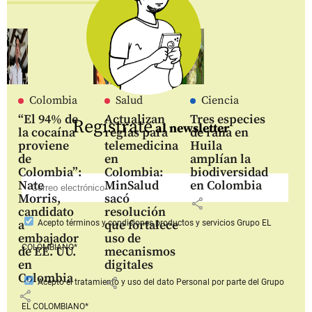
Colombia
Salud
Ciencia
“El 94% de
Actualizan
Tres especies
Regístrate
al newsletter
la cocaína
reglas para
de rana en
proviene
telemedicina
Huila
de
en
amplían la
Colombia”:
Colombia:
biodiversidad
Nate
MinSalud
en Colombia
Morris,
sacó
share
candidato
resolución
a
que fortalece
Acepto
términos y condiciones productos y servicios
Grupo EL
embajador
uso de
COLOMBIANO*
de EE. UU.
mecanismos
en
digitales
Colombia
share
Acepto
el tratamiento y uso del dato Personal
por parte del Grupo
share
EL COLOMBIANO*