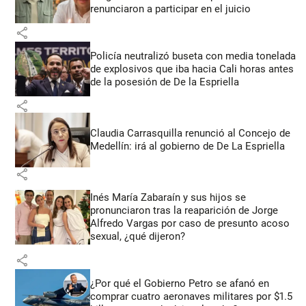
renunciaron a participar en el juicio
share
Policía neutralizó buseta con media tonelada
de explosivos que iba hacia Cali horas antes
de la posesión de De la Espriella
share
Claudia Carrasquilla renunció al Concejo de
Medellín: irá al gobierno de De La Espriella
share
Inés María Zabaraín y sus hijos se
pronunciaron tras la reaparición de Jorge
Alfredo Vargas por caso de presunto acoso
sexual, ¿qué dijeron?
share
¿Por qué el Gobierno Petro se afanó en
comprar cuatro aeronaves militares por $1.5