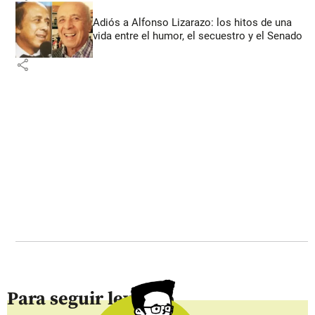
Adiós a Alfonso Lizarazo: los hitos de una
vida entre el humor, el secuestro y el Senado
share
Para seguir leyendo