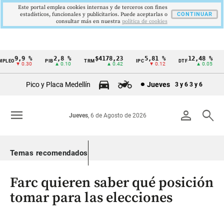
Este portal emplea cookies internas y de terceros con fines
estadísticos, funcionales y publicitarios. Puede aceptarlas o
CONTINUAR
consultar más en nuestra
politica de cookies
9,9 %
2,8 %
$4178,23
5,81 %
12,48 %
LEO
PIB
TRM
IPC
DTF
U
Cintillo
▼ 0.30
▲ 0.10
▲ 0.42
▼ 0.12
▲ 0.05
de
Pico y Placa Medellín
Jueves
3 y 6
3 y 6
indicadores
económicos
menu
person
search
Jueves
, 6 de Agosto de 2026
Colombia
Temas recomendados
Farc quieren saber qué posición
tomar para las elecciones