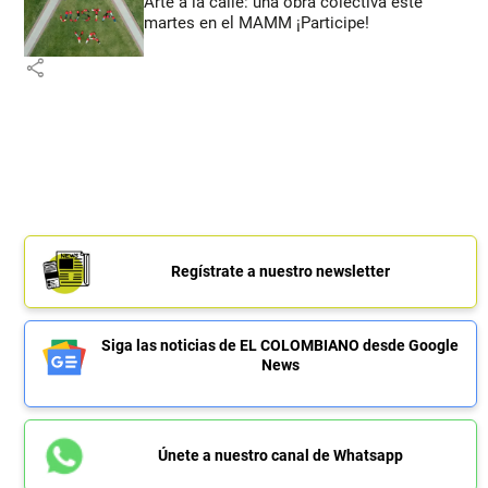
Arte a la calle: una obra colectiva este
martes en el MAMM ¡Participe!
share
Regístrate a nuestro newsletter
Siga las noticias de EL COLOMBIANO desde Google
News
Únete a nuestro canal de Whatsapp