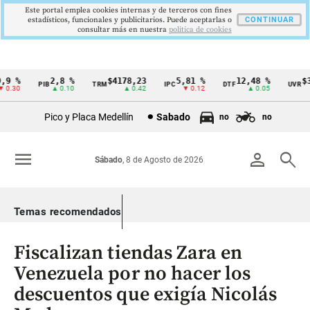
Este portal emplea cookies internas y de terceros con fines
estadísticos, funcionales y publicitarios. Puede aceptarlas o
CONTINUAR
consultar más en nuestra
politica de cookies
9 %
2,8 %
$4178,23
5,81 %
12,48 %
$38
PIB
TRM
IPC
DTF
UVR
Cintillo
.30
▲ 0.10
▲ 0.42
▼ 0.12
▲ 0.05
de
Pico y Placa Medellín
Sabado
no
no
indicadores
económicos
menu
person
search
Sábado
, 8 de Agosto de 2026
Colombia
Temas recomendados
Fiscalizan tiendas Zara en
Venezuela por no hacer los
descuentos que exigía Nicolás