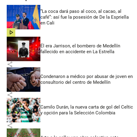
“La coca dará paso al coco, al cacao, al
café”: así fue la posesión de De la Espriella
en Cali
share
Él era Jarrison, el bombero de Medellín
fallecido en accidente en La Estrella
share
Condenaron a médico por abusar de joven en
consultorio del centro de Medellín
share
Camilo Durán, la nueva carta de gol del Celtic
y opción para la Selección Colombia
share