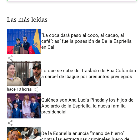
Las más leídas
“La coca dará paso al coco, al cacao, al
café”: así fue la posesión de De la Espriella
en Cali
share
Lo que se sabe del traslado de Epa Colombia
a cárcel de Ibagué por presuntos privilegios
share
hace 10 horas
Quiénes son Ana Lucía Pineda y los hijos de
Abelardo de la Espriella, la nueva familia
presidencial
share
De la Espriella anuncia “mano de hierro”
contra las estructuras criminales luego del