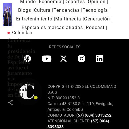
Mundo
Economía
Deportes
Opinión
Blogs
Cultura
Tendencias
Tecnología
Entretenimiento
Multimedia
Generación
Especiales marcas aliadas
Pódcast
Colombia
Comienza
la
REDES SOCIALES
presidencia
de De la
Espriella:
así fue el
juramento
y la
imposición
COPYRIGHT © 2026 EL COLOMBIANO
de banda
S.A.S
en Cali
NIT: 890901352-3
share
Carrera 48 N° 30 Sur - 119, Envigado,
Antioquia, Colombia.
CONMUTADOR:
(57) (604) 3315252
ATENCIÓN AL CLIENTE:
(57) (604)
3393333