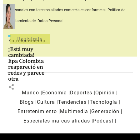
personales con terceros aliados comerciales
conforme su Política de
Tratamiento del Datos Personal.
Entretenimiento
¡Está muy
cambiada!
Epa Colombia
reapareció en
redes y parece
otra
share
Mundo
Economía
Deportes
Opinión
Blogs
Cultura
Tendencias
Tecnología
Entretenimiento
Multimedia
Generación
Especiales marcas aliadas
Pódcast