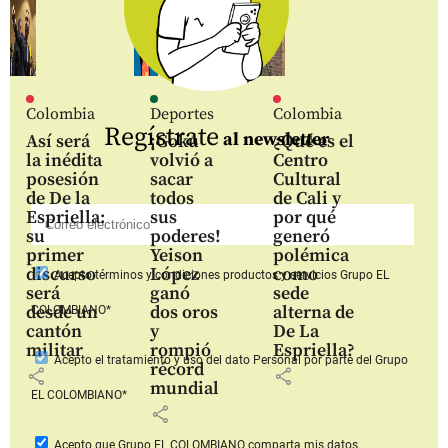
Colombia
Deportes
Colombia
Regístrate
al newsletter
Así será
¡Gokú
¿Qué es el
la inédita
volvió a
Centro
posesión
sacar
Cultural
de De la
todos
de Cali y
Espriella:
sus
por qué
su
poderes!
generó
primer
Yeison
polémica
discurso
López
como
Acepto
términos y condiciones productos y servicios
Grupo EL
será
ganó
sede
desde un
dos oros
alterna de
COLOMBIANO*
cantón
y
De La
militar
rompió
Espriella?
Acepto
el tratamiento y uso del dato Personal
por parte del Grupo
récord
share
share
mundial
EL COLOMBIANO*
share
Acepto que Grupo EL COLOMBIANO
comparta mis datos