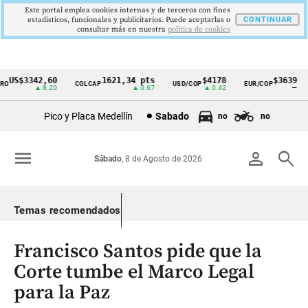
Este portal emplea cookies internas y de terceros con fines
estadísticos, funcionales y publicitarios. Puede aceptarlas o
CONTINUAR
consultar más en nuestra
politica de cookies
US$3342,60
1621,34 pts
$4178
$3639
COLCAP
USD/COP
EUR/COP
Cintillo
▲ 8.20
▲ 0.67
▲ 0.42
—
de
Pico y Placa Medellín
Sabado
no
no
indicadores
económicos
menu
person
search
Sábado
, 8 de Agosto de 2026
Colombia
Temas recomendados
Francisco Santos pide que la
Corte tumbe el Marco Legal
para la Paz