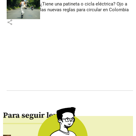
¿Tiene una patineta o cicla eléctrica? Ojo a
las nuevas reglas para circular en Colombia
share
Para seguir leyendo