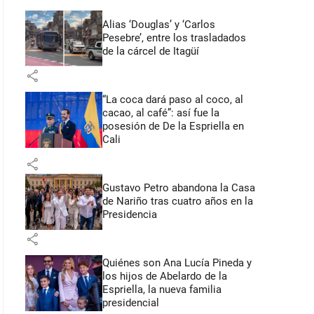
Alias ‘Douglas’ y ‘Carlos
Pesebre’, entre los trasladados
de la cárcel de Itagüí
share
“La coca dará paso al coco, al
cacao, al café”: así fue la
posesión de De la Espriella en
Cali
share
Gustavo Petro abandona la Casa
de Nariño tras cuatro años en la
Presidencia
share
Quiénes son Ana Lucía Pineda y
los hijos de Abelardo de la
Espriella, la nueva familia
presidencial