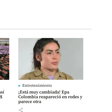
Entretenimiento
así
¡Está muy cambiada! Epa
S$
Colombia reapareció en redes y
parece otra
share