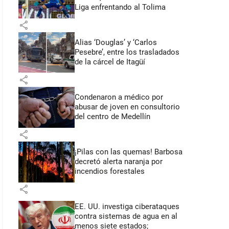
Liga enfrentando al Tolima
share
Alias ‘Douglas’ y ‘Carlos
Pesebre’, entre los trasladados
de la cárcel de Itagüí
share
Condenaron a médico por
abusar de joven en consultorio
del centro de Medellín
share
¡Pilas con las quemas! Barbosa
decretó alerta naranja por
incendios forestales
share
EE. UU. investiga ciberataques
contra sistemas de agua en al
menos siete estados;