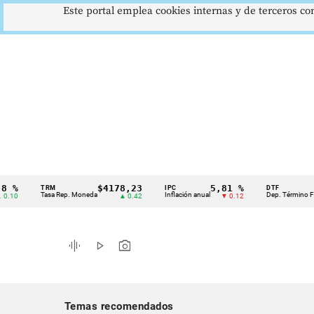
Este portal emplea cookies internas y de terceros con
$4178,23
5,81 %
12,
TRM
IPC
DTF
Cintillo
Tasa Rep. Moneda
Inflación anual
Dep. Término Fijo
▲ 0.42
▼ 0.12
de
indicadores
graphic_eq
play_arrow
photo_camera
económicos
Colombia
Temas recomendados