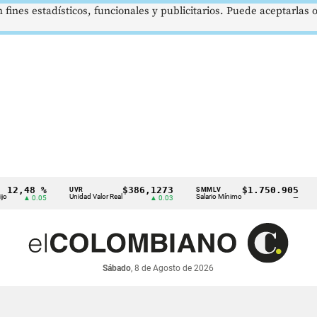
 fines estadísticos, funcionales y publicitarios. Puede aceptarlas
48 %
$386,1273
$1.750.905
UVR
SMMLV
BREN
Unidad Valor Real
Salario Mínimo
Petról
▲ 0.05
▲ 0.03
—
Sábado
, 8 de Agosto de 2026