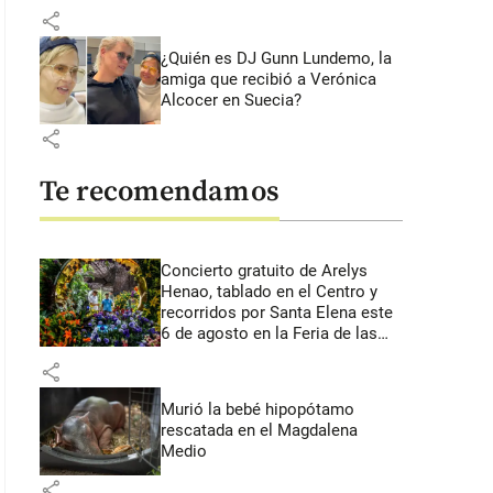
share
¿Quién es DJ Gunn Lundemo, la
amiga que recibió a Verónica
Alcocer en Suecia?
share
Te recomendamos
Concierto gratuito de Arelys
Henao, tablado en el Centro y
recorridos por Santa Elena este
6 de agosto en la Feria de las
Flores
share
Murió la bebé hipopótamo
rescatada en el Magdalena
Medio
share