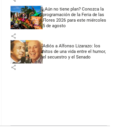
¿Aún no tiene plan? Conozca la
programación de la Feria de las
Flores 2026 para este miércoles
5 de agosto
share
Adiós a Alfonso Lizarazo: los
hitos de una vida entre el humor,
el secuestro y el Senado
share