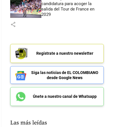
candidatura para acoger la
salida del Tour de France en
2029
share
Regístrate a nuestro newsletter
Siga las noticias de EL COLOMBIANO
desde Google News
Únete a nuestro canal de Whatsapp
Las más leídas