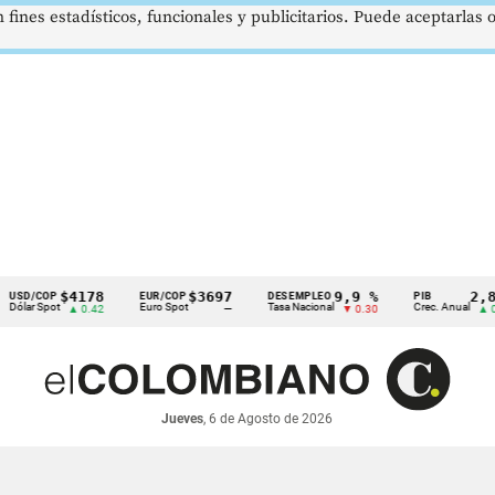
 fines estadísticos, funcionales y publicitarios. Puede aceptarlas
$4178
$3697
9,9 %
2,8 %
OP
EUR/COP
DESEMPLEO
PIB
pot
Euro Spot
Tasa Nacional
Crec. Anual
▲ 0.42
—
▼ 0.30
▲ 0.10
Jueves
, 6 de Agosto de 2026