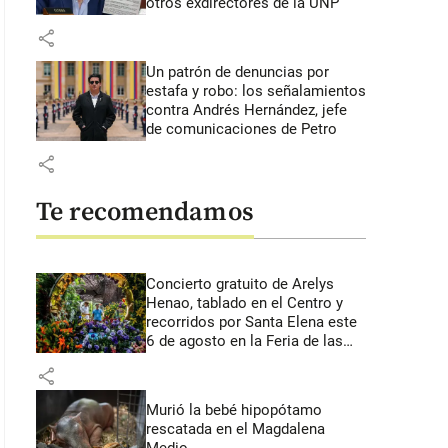
otros exdirectores de la UNP
share
Un patrón de denuncias por
estafa y robo: los señalamientos
contra Andrés Hernández, jefe
de comunicaciones de Petro
share
Te recomendamos
Concierto gratuito de Arelys
Henao, tablado en el Centro y
recorridos por Santa Elena este
6 de agosto en la Feria de las
Flores
share
Murió la bebé hipopótamo
rescatada en el Magdalena