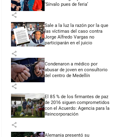
‘Sírvalo pues de feria’
share
Sale a la luz la razón por la que
las víctimas del caso contra
Jorge Alfredo Vargas no
participarán en el juicio
share
Condenaron a médico por
abusar de joven en consultorio
del centro de Medellín
share
El 85 % de los firmantes de paz
de 2016 siguen comprometidos
con el Acuerdo: Agencia para la
Reincorporación
share
Alemania presentó su