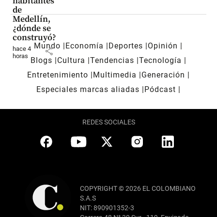
habitantes
de
Medellín,
¿dónde se
construyó?
Mundo
Economía
Deportes
Opinión
hace 4
share
horas
Blogs
Cultura
Tendencias
Tecnología
Entretenimiento
Multimedia
Generación
Especiales marcas aliadas
Pódcast
REDES SOCIALES
COPYRIGHT © 2026 EL COLOMBIANO
S.A.S
NIT: 890901352-3