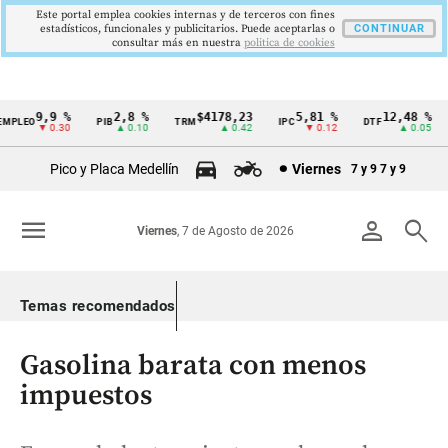
Este portal emplea cookies internas y de terceros con fines
estadísticos, funcionales y publicitarios. Puede aceptarlas o
CONTINUAR
consultar más en nuestra
politica de cookies
9,9 %
2,8 %
$4178,23
5,81 %
12,48 %
LEO
PIB
TRM
IPC
DTF
U
Cintillo
▼ 0.30
▲ 0.10
▲ 0.42
▼ 0.12
▲ 0.05
de
Pico y Placa Medellín
Viernes
7 y 9
7 y 9
indicadores
económicos
menu
person
search
Viernes
, 7 de Agosto de 2026
Colombia
Temas recomendados
Gasolina barata con menos
impuestos