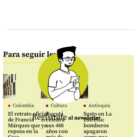
Para seguir leyendo
Colombia
Cultura
Antioquia
El retrato oficial
Bogotá
Susto en La
Regístrate
al newsletter
de Francia
celebra
Estrella:
Márquez que ya
sus 488
bomberos
reposa en la
años con
apagaron