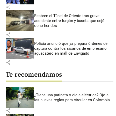
share
Reabren el Túnel de Oriente tras grave
accidente entre furgón y buseta que dejó
ocho heridos
share
Policía anunció que ya prepara órdenes de
captura contra los sicarios de empresario
aguacatero en mall de Envigado
share
Te recomendamos
¿Tiene una patineta o cicla eléctrica? Ojo a
las nuevas reglas para circular en Colombia
share