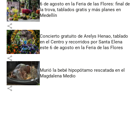
6 de agosto en la Feria de las Flores: final de
la trova, tablados gratis y más planes en
Medellín
share
Concierto gratuito de Arelys Henao, tablado
en el Centro y recorridos por Santa Elena
este 6 de agosto en la Feria de las Flores
share
Murió la bebé hipopótamo rescatada en el
Magdalena Medio
share