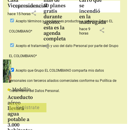
Casa
más de
carro que
Vicepresidencial
50 planes
se
gratis
incendió
share
hace 15 horas
durante
en la
agosto:
madrugada
Acepto
términos y condiciones productos y servicios
Grupo EL
esta es la
hace 9
share
COLOMBIANO*
agenda
horas
completa
share
Acepto
el tratamiento y uso del dato Personal
por parte del Grupo
EL COLOMBIANO*
Acepto que Grupo EL COLOMBIANO
comparta mis datos
personales con terceros aliados comerciales
conforme su Política de
Medellín
Tratamiento del Datos Personal.
Acueducto
aéreo
llevará
agua
potable a
3.000