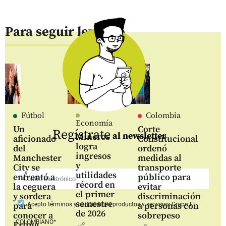
Para seguir leyendo
Fútbol
Colombia
Economía
Un
Corte
Regístrate
al newsletter
Mineros
aficionado
Constitucional
logra
del
ordenó
ingresos
Manchester
medidas al
y
City se
transporte
utilidades
enfrentó a
público para
récord en
la ceguera
evitar
el primer
y sordera
discriminación
semestre
para
a personas con
Acepto
términos y condiciones productos y servicios
Grupo EL
de 2026
conocer a
sobrepeso
COLOMBIANO*
Erling