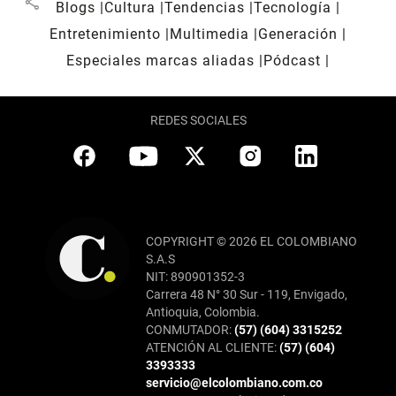
share
Blogs
Cultura
Tendencias
Tecnología
Entretenimiento
Multimedia
Generación
Especiales marcas aliadas
Pódcast
REDES SOCIALES
COPYRIGHT © 2026 EL COLOMBIANO
S.A.S
NIT: 890901352-3
Carrera 48 N° 30 Sur - 119, Envigado,
Antioquia, Colombia.
CONMUTADOR:
(57) (604) 3315252
ATENCIÓN AL CLIENTE:
(57) (604)
3393333
servicio@elcolombiano.com.co