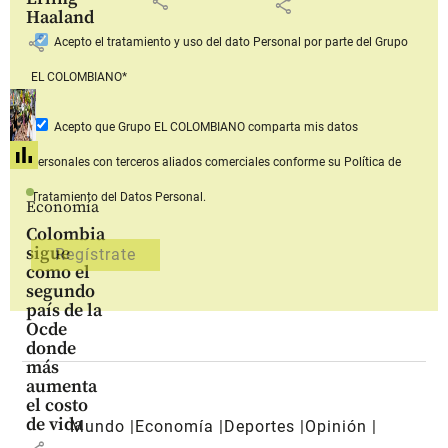
share
share
Haaland
share
Acepto
el tratamiento y uso del dato Personal
por parte del Grupo
EL COLOMBIANO*
Acepto que Grupo EL COLOMBIANO
comparta mis datos
personales con terceros aliados comerciales
conforme su Política de
Tratamiento del Datos Personal.
Economía
Colombia
sigue
como el
segundo
país de la
Ocde
donde
más
aumenta
el costo
de vida
Mundo
Economía
Deportes
Opinión