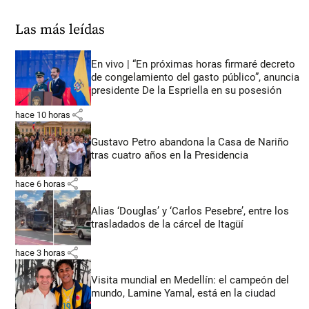
Las más leídas
En vivo | “En próximas horas firmaré decreto
de congelamiento del gasto público”, anuncia
presidente De la Espriella en su posesión
share
hace 10 horas
Gustavo Petro abandona la Casa de Nariño
tras cuatro años en la Presidencia
share
hace 6 horas
Alias ‘Douglas’ y ‘Carlos Pesebre’, entre los
trasladados de la cárcel de Itagüí
share
hace 3 horas
Visita mundial en Medellín: el campeón del
mundo, Lamine Yamal, está en la ciudad