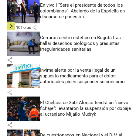
En vivo | “Seré el presidente de todos los
colombianos”: Abelardo de la Espriella en
discurso de posesión
share
hace 10 horas
Cerraron centro estético en Bogotá tras
hallar desechos biológicos y presuntas
irregularidades sanitarias
share
Invima alerta por la venta ilegal de un
supuesto medicamento para el dolor:
autoridades piden suspender su consumo
share
El Chelsea de Xabi Alonso tendrá un “nuevo
fichaje”: levantaron la suspensión por dopaje
al ucraniano Mijailo Mudryk
share
De cuestionados en Nacional y el DIM al