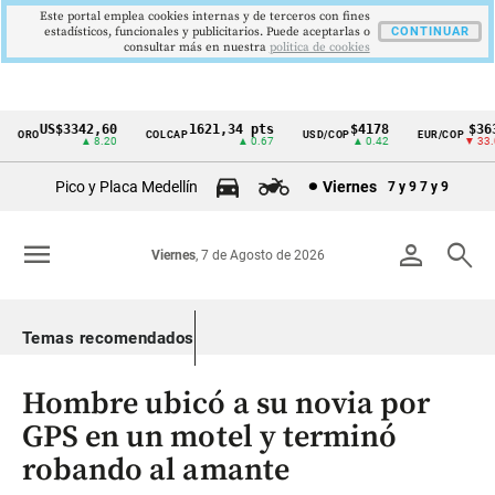
Este portal emplea cookies internas y de terceros con fines
estadísticos, funcionales y publicitarios. Puede aceptarlas o
CONTINUAR
consultar más en nuestra
politica de cookies
US$3342,60
1621,34 pts
$4178
$3639
ORO
COLCAP
USD/COP
EUR/COP
Cintillo
▲ 8.20
▲ 0.67
▲ 0.42
▼ 33.00
de
Pico y Placa Medellín
Viernes
7 y 9
7 y 9
indicadores
económicos
menu
person
search
Viernes
, 7 de Agosto de 2026
Colombia
Temas recomendados
Hombre ubicó a su novia por
GPS en un motel y terminó
robando al amante