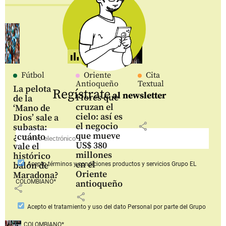
Fútbol
Oriente
Cita
Antioqueño
Textual
La pelota
Regístrate
al newsletter
Flores que
de la
cruzan el
‘Mano de
cielo: así es
Dios’ sale a
share
el negocio
subasta:
que mueve
¿cuánto
US$ 380
vale el
millones
histórico
en el
balón de
Acepto
términos y condiciones productos y servicios
Grupo EL
Oriente
Maradona?
COLOMBIANO*
antioqueño
share
share
Acepto
el tratamiento y uso del dato Personal
por parte del Grupo
EL COLOMBIANO*