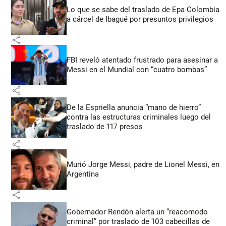
Lo que se sabe del traslado de Epa Colombia
a cárcel de Ibagué por presuntos privilegios
share
FBI reveló atentado frustrado para asesinar a
Messi en el Mundial con “cuatro bombas”
share
De la Espriella anuncia “mano de hierro”
contra las estructuras criminales luego del
traslado de 117 presos
share
Murió Jorge Messi, padre de Lionel Messi, en
Argentina
share
Gobernador Rendón alerta un “reacomodo
criminal” por traslado de 103 cabecillas de