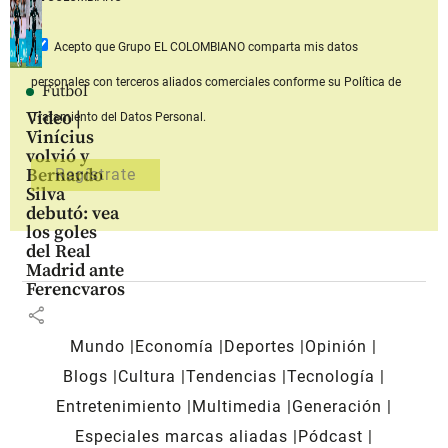
Acepto que Grupo EL COLOMBIANO
comparta mis datos
personales con terceros aliados comerciales
conforme su Política de
Fútbol
Video |
Tratamiento del Datos Personal.
Vinícius
volvió y
Bernardo
Silva
debutó: vea
los goles
del Real
Madrid ante
Ferencvaros
share
Mundo
Economía
Deportes
Opinión
Blogs
Cultura
Tendencias
Tecnología
Entretenimiento
Multimedia
Generación
Especiales marcas aliadas
Pódcast