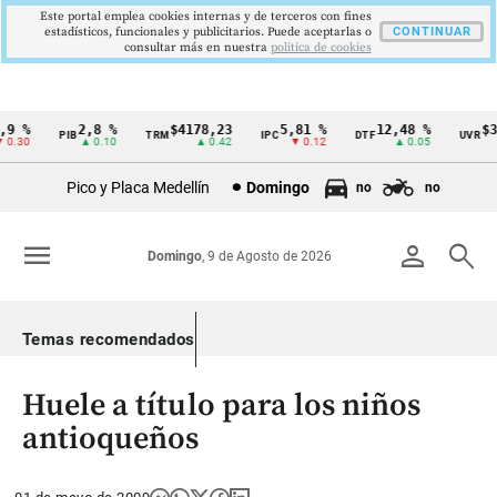
Este portal emplea cookies internas y de terceros con fines
estadísticos, funcionales y publicitarios. Puede aceptarlas o
CONTINUAR
consultar más en nuestra
politica de cookies
9 %
2,8 %
$4178,23
5,81 %
12,48 %
$38
PIB
TRM
IPC
DTF
UVR
Cintillo
.30
▲ 0.10
▲ 0.42
▼ 0.12
▲ 0.05
de
Pico y Placa Medellín
Domingo
no
no
indicadores
económicos
menu
person
search
Domingo
, 9 de Agosto de 2026
Colombia
Temas recomendados
Huele a título para los niños
antioqueños