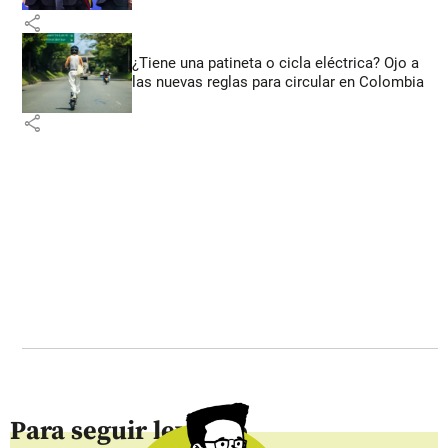
share
¿Tiene una patineta o cicla eléctrica? Ojo a
las nuevas reglas para circular en Colombia
share
Para seguir leyendo