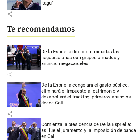
Itagüí
share
Te recomendamos
De la Espriella dio por terminadas las
negociaciones con grupos armados y
anunció megacárceles
share
De la Espriella congelará el gasto público,
eliminará el impuesto al patrimonio y
desarrollará el fracking: primeros anuncios
desde Cali
share
Comienza la presidencia de De la Espriella:
así fue el juramento y la imposición de banda
en Cali