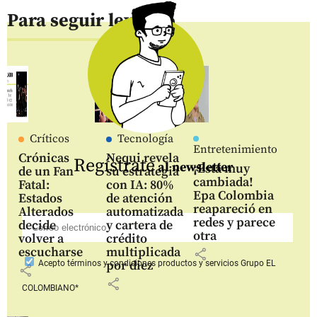
Para seguir leyendo
Críticos
Tecnología
Entretenimiento
Crónicas
Nequi revela
Regístrate
al newsletter
¡Está muy
de un Fan
su estrategia
cambiada!
Fatal:
con IA: 80%
Epa Colombia
Estados
de atención
reapareció en
Alterados
automatizada
redes y parece
decide
y cartera de
otra
volver a
crédito
escucharse
multiplicada
share
por diez
Acepto
términos y condiciones productos y servicios
Grupo EL
share
share
COLOMBIANO*