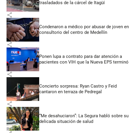
trasladados de la cárcel de Itagüí
share
Condenaron a médico por abusar de joven en
consultorio del centro de Medellín
share
Ponen lupa a contrato para dar atención a
pacientes con VIH que la Nueva EPS terminó
share
Concierto sorpresa: Ryan Castro y Feid
cantaron en terraza de Pedregal
share
“Me desahuciaron”: La Segura habló sobre su
delicada situación de salud