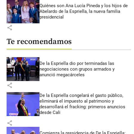
Quiénes son Ana Lucía Pineda y los hijos de
Abelardo de la Espriella, la nueva familia
presidencial
share
Te recomendamos
De la Espriella dio por terminadas las
negociaciones con grupos armados y
anunció megacárceles
share
De la Espriella congelará el gasto público,
eliminará el impuesto al patrimonio y
desarrollará el fracking: primeros anuncios
desde Cali
share
Comienza la presidencia de De la Espriella: