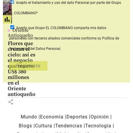
Acepto
el tratamiento y uso del dato Personal
por parte del Grupo
EL COLOMBIANO*
Acepto que Grupo EL COLOMBIANO
comparta mis datos
Oriente
Antioqueño
personales con terceros aliados comerciales
conforme su Política de
Flores que
cruzan el
Tratamiento del Datos Personal.
cielo: así es
el negocio
que mueve
US$ 380
millones
en el
Oriente
antioqueño
share
Mundo
Economía
Deportes
Opinión
Blogs
Cultura
Tendencias
Tecnología