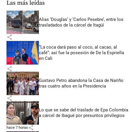
Las más leídas
Alias ‘Douglas’ y ‘Carlos Pesebre’, entre los
trasladados de la cárcel de Itagüí
share
“La coca dará paso al coco, al cacao, al
café”: así fue la posesión de De la Espriella
en Cali
share
Gustavo Petro abandona la Casa de Nariño
tras cuatro años en la Presidencia
share
Lo que se sabe del traslado de Epa Colombia
a cárcel de Ibagué por presuntos privilegios
share
hace 7 horas