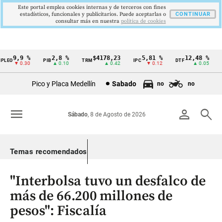
Este portal emplea cookies internas y de terceros con fines
estadísticos, funcionales y publicitarios. Puede aceptarlas o
CONTINUAR
consultar más en nuestra
politica de cookies
9,9 %
2,8 %
$4178,23
5,81 %
12,48 %
EO
PIB
TRM
IPC
DTF
UV
Cintillo
▼ 0.30
▲ 0.10
▲ 0.42
▼ 0.12
▲ 0.05
de
Pico y Placa Medellín
Sabado
no
no
indicadores
económicos
menu
person
search
Sábado
, 8 de Agosto de 2026
Colombia
Temas recomendados
"Interbolsa tuvo un desfalco de
más de 66.200 millones de
pesos": Fiscalía