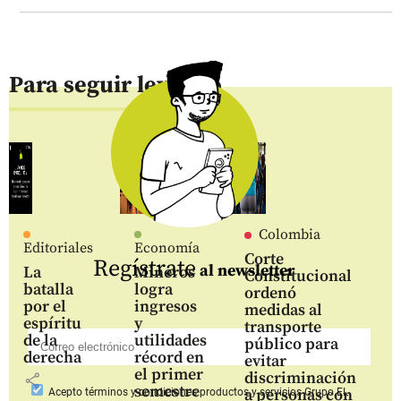
Para seguir leyendo
Colombia
Editoriales
Economía
Corte
Regístrate
al newsletter
La
Mineros
Constitucional
batalla
logra
ordenó
por el
ingresos
medidas al
espíritu
y
transporte
de la
utilidades
público para
derecha
récord en
evitar
el primer
discriminación
share
semestre
a personas con
Acepto
términos y condiciones productos y servicios
Grupo EL