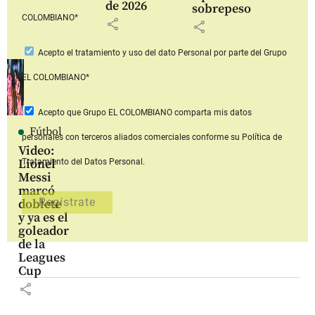
de 2026
sobrepeso
COLOMBIANO*
share
share
Acepto
el tratamiento y uso del dato Personal
por parte del Grupo
EL COLOMBIANO*
Acepto que Grupo EL COLOMBIANO
comparta mis datos
Fútbol
personales con terceros aliados comerciales
conforme su Política de
Video:
Lionel
Tratamiento del Datos Personal.
Messi
marcó
doblete
y ya es el
goleador
de la
Leagues
Cup
share