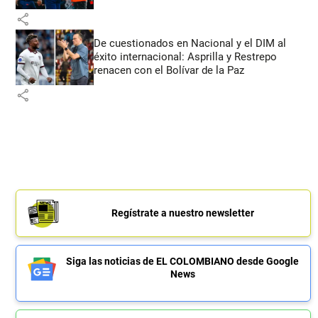
share
De cuestionados en Nacional y el DIM al
éxito internacional: Asprilla y Restrepo
renacen con el Bolívar de la Paz
share
Regístrate a nuestro newsletter
Siga las noticias de EL COLOMBIANO desde Google
News