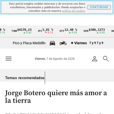
Este portal emplea cookies internas y de terceros con fines
estadísticos, funcionales y publicitarios. Puede aceptarlas o
CONTINUAR
consultar más en nuestra
politica de cookies
%
$4178,23
5,81 %
12,48 %
$386,1273
TRM
IPC
DTF
UVR
SMM
Cintillo
10
▲ 0.42
▼ 0.12
▲ 0.05
▲ 0.03
de
Pico y Placa Medellín
Viernes
7 y 9
7 y 9
indicadores
económicos
menu
person
search
Viernes
, 7 de Agosto de 2026
Colombia
Temas recomendados
Jorge Botero quiere más amor a
la tierra