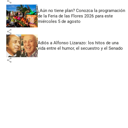
share
¿Aún no tiene plan? Conozca la programación
de la Feria de las Flores 2026 para este
miércoles 5 de agosto
share
Adiós a Alfonso Lizarazo: los hitos de una
vida entre el humor, el secuestro y el Senado
share