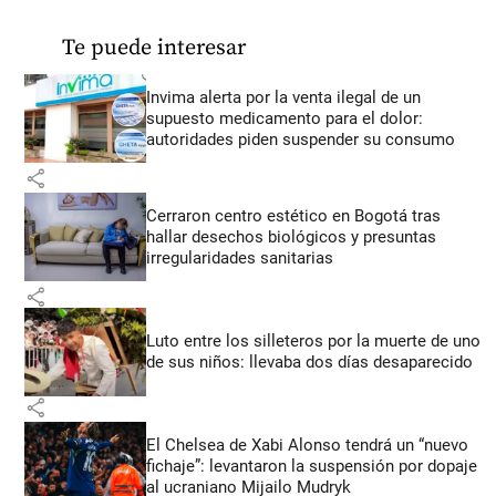
Te puede interesar
Invima alerta por la venta ilegal de un
supuesto medicamento para el dolor:
autoridades piden suspender su consumo
share
Cerraron centro estético en Bogotá tras
hallar desechos biológicos y presuntas
irregularidades sanitarias
share
Luto entre los silleteros por la muerte de uno
de sus niños: llevaba dos días desaparecido
share
El Chelsea de Xabi Alonso tendrá un “nuevo
fichaje”: levantaron la suspensión por dopaje
al ucraniano Mijailo Mudryk