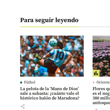
Para seguir leyendo
Fútbol
Orient
La pelota de la ‘Mano de Dios’
Flores qu
sale a subasta: ¿cuánto vale el
es el ne
histórico balón de Maradona?
380 mill
antioqu
share