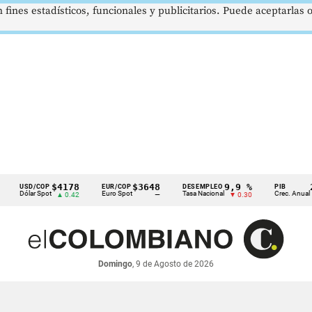
 fines estadísticos, funcionales y publicitarios. Puede aceptarlas
$4178
$3648
9,9 %
2,8 %
SD/COP
EUR/COP
DESEMPLEO
PIB
lar Spot
Euro Spot
Tasa Nacional
Crec. Anual
▲ 0.42
—
▼ 0.30
▲ 0.10
Domingo
, 9 de Agosto de 2026