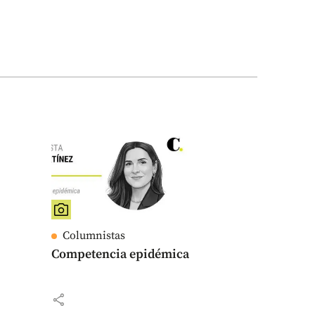
Columnistas
Competencia epidémica
share