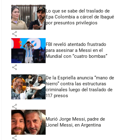
Lo que se sabe del traslado de
Epa Colombia a cárcel de Ibagué
por presuntos privilegios
share
FBI reveló atentado frustrado
para asesinar a Messi en el
Mundial con “cuatro bombas”
share
De la Espriella anuncia “mano de
hierro” contra las estructuras
criminales luego del traslado de
117 presos
share
Murió Jorge Messi, padre de
Lionel Messi, en Argentina
share