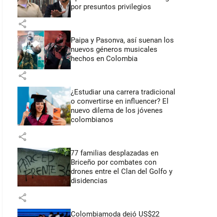
por presuntos privilegios
share
Paipa y Pasonva, así suenan los
nuevos géneros musicales
hechos en Colombia
share
¿Estudiar una carrera tradicional
o convertirse en influencer? El
nuevo dilema de los jóvenes
colombianos
share
77 familias desplazadas en
Briceño por combates con
drones entre el Clan del Golfo y
disidencias
share
Colombiamoda dejó US$22