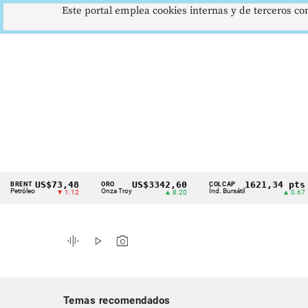
Este portal emplea cookies internas y de terceros con
US$73,48
US$3342,60
1621,34 pts
NT
ORO
COLCAP
U
Cintillo
leo
Onza Troy
Índ. Bursátil
Dó
▼ 1.12
▲ 8.20
▲ 0.67
de
indicadores
graphic_eq
play_arrow
photo_camera
económicos
Colombia
Temas recomendados