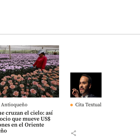
e Antioqueño
Cita Textual
e cruzan el cielo: así
gocio que mueve US$
ones en el Oriente
eño
share