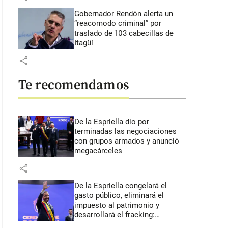
Gobernador Rendón alerta un
“reacomodo criminal” por
traslado de 103 cabecillas de
Itagüí
share
Te recomendamos
De la Espriella dio por
terminadas las negociaciones
con grupos armados y anunció
megacárceles
share
De la Espriella congelará el
gasto público, eliminará el
impuesto al patrimonio y
desarrollará el fracking:
primeros anuncios desde Cali