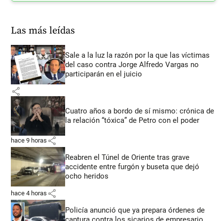
Las más leídas
Sale a la luz la razón por la que las víctimas
del caso contra Jorge Alfredo Vargas no
participarán en el juicio
share
Cuatro años a bordo de sí mismo: crónica de
la relación “tóxica” de Petro con el poder
share
hace 9 horas
Reabren el Túnel de Oriente tras grave
accidente entre furgón y buseta que dejó
ocho heridos
share
hace 4 horas
Policía anunció que ya prepara órdenes de
captura contra los sicarios de empresario