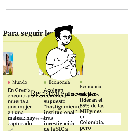
Para seguir leyendo
Mundo
Economía
Economía
En Grecia
Acolgen
Regístrate
al newsletter
Mujeres
encontraron
denuncia
lideran el
muerta a
supuesto
55% de las
una mujer
“hostigamiento
MiPymes
en una
institucional”
en
maleta: hay
tras
Colombia,
capturado
investigación
pero
de la SIC a
share