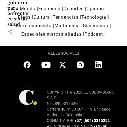
gobierno
para
Mundo
Economía
Deportes
Opinión
enfrentar
Blogs
Cultura
Tendencias
Tecnología
crisis de
salud
Entretenimiento
Multimedia
Generación
share
Especiales marcas aliadas
Pódcast
REDES SOCIALES
COPYRIGHT © 2026 EL COLOMBIANO
S.A.S
NIT: 890901352-3
Carrera 48 N° 30 Sur - 119, Envigado,
Antioquia, Colombia.
CONMUTADOR:
(57) (604) 3315252
ATENCIÓN AL CLIENTE:
(57) (604)