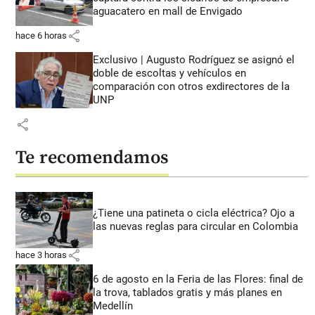
aguacatero en mall de Envigado
share
hace 6 horas
Exclusivo | Augusto Rodríguez se asignó el
doble de escoltas y vehículos en
comparación con otros exdirectores de la
UNP
share
Te recomendamos
¿Tiene una patineta o cicla eléctrica? Ojo a
las nuevas reglas para circular en Colombia
share
hace 3 horas
6 de agosto en la Feria de las Flores: final de
la trova, tablados gratis y más planes en
Medellín