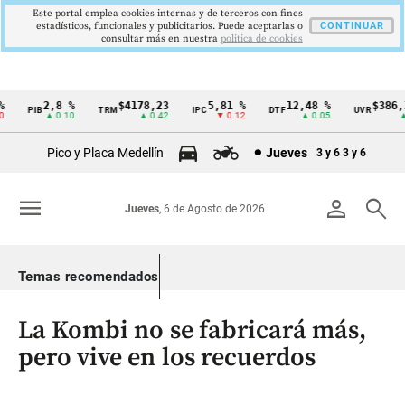
Este portal emplea cookies internas y de terceros con fines
estadísticos, funcionales y publicitarios. Puede aceptarlas o
CONTINUAR
consultar más en nuestra
politica de cookies
2,8 %
$4178,23
5,81 %
12,48 %
$386,12
PIB
TRM
IPC
DTF
UVR
Cintillo
▲ 0.10
▲ 0.42
▼ 0.12
▲ 0.05
▲ 0
de
Pico y Placa Medellín
Jueves
3 y 6
3 y 6
indicadores
económicos
menu
person
search
Jueves
, 6 de Agosto de 2026
Colombia
Temas recomendados
La Kombi no se fabricará más,
pero vive en los recuerdos