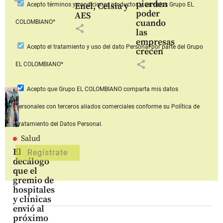
pierden
Enel, Celsia y
Acepto
términos y condiciones productos y servicios
Grupo EL
poder
AES
cuando
COLOMBIANO*
share
las
empresas
Acepto
el tratamiento y uso del dato Personal
por parte del Grupo
crecen
share
EL COLOMBIANO*
Acepto que Grupo EL COLOMBIANO
comparta mis datos
personales con terceros aliados comerciales
conforme su Política de
Tratamiento del Datos Personal.
Salud
El
decálogo
que el
gremio de
hospitales
y clínicas
envió al
próximo