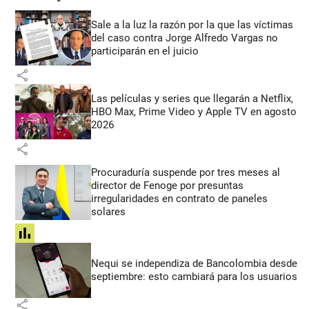
Sale a la luz la razón por la que las víctimas
del caso contra Jorge Alfredo Vargas no
participarán en el juicio
share
Las películas y series que llegarán a Netflix,
HBO Max, Prime Video y Apple TV en agosto
2026
share
Procuraduría suspende por tres meses al
director de Fenoge por presuntas
irregularidades en contrato de paneles
solares
share
Nequi se independiza de Bancolombia desde
septiembre: esto cambiará para los usuarios
share