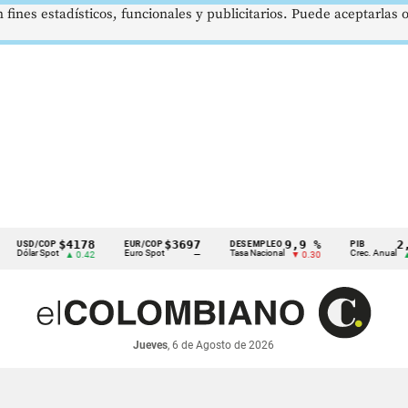
 fines estadísticos, funcionales y publicitarios. Puede aceptarlas
$4178
$3697
9,9 %
2,8 %
/COP
EUR/COP
DESEMPLEO
PIB
r Spot
Euro Spot
Tasa Nacional
Crec. Anual
▲ 0.42
—
▼ 0.30
▲ 0.10
Jueves
, 6 de Agosto de 2026