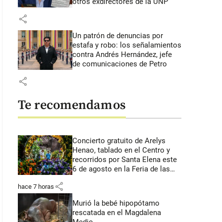
otros exdirectores de la UNP
share
Un patrón de denuncias por
estafa y robo: los señalamientos
contra Andrés Hernández, jefe
de comunicaciones de Petro
share
Te recomendamos
Concierto gratuito de Arelys
Henao, tablado en el Centro y
recorridos por Santa Elena este
6 de agosto en la Feria de las
Flores
share
hace 7 horas
Murió la bebé hipopótamo
rescatada en el Magdalena