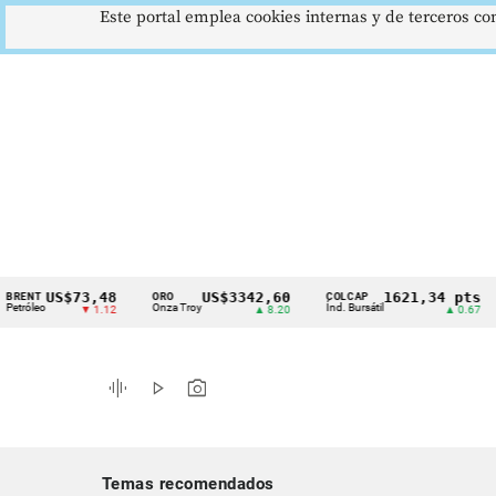
Este portal emplea cookies internas y de terceros con
US$73,48
US$3342,60
1621,34 pts
ORO
COLCAP
USD
Cintillo
o
Onza Troy
Índ. Bursátil
Dóla
▼ 1.12
▲ 8.20
▲ 0.67
de
indicadores
graphic_eq
play_arrow
photo_camera
económicos
Colombia
Temas recomendados