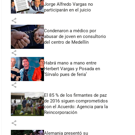
Jorge Alfredo Vargas no
participarán en el juicio
share
Condenaron a médico por
abusar de joven en consultorio
del centro de Medellín
share
Habrá mano a mano entre
Herbert Vargas y Posada en
‘Sírvalo pues de feria’
share
El 85 % de los firmantes de paz
de 2016 siguen comprometidos
con el Acuerdo: Agencia para la
Reincorporación
share
Alemania presentó su