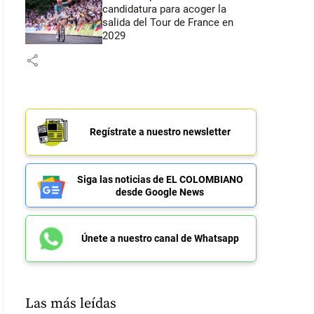
candidatura para acoger la
salida del Tour de France en
2029
share
Regístrate a nuestro newsletter
Siga las noticias de EL COLOMBIANO
desde Google News
Únete a nuestro canal de Whatsapp
Las más leídas