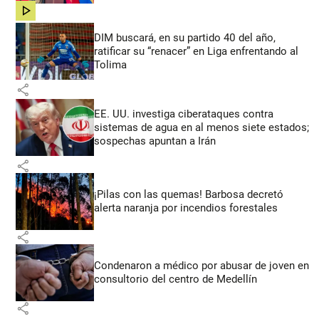
share
DIM buscará, en su partido 40 del año,
ratificar su “renacer” en Liga enfrentando al
Tolima
share
EE. UU. investiga ciberataques contra
sistemas de agua en al menos siete estados;
sospechas apuntan a Irán
share
¡Pilas con las quemas! Barbosa decretó
alerta naranja por incendios forestales
share
Condenaron a médico por abusar de joven en
consultorio del centro de Medellín
share