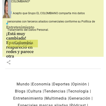
EL COLOMBIANO*
Acepto que Grupo EL COLOMBIANO
comparta mis datos
personales con terceros aliados comerciales
conforme su Política de
Entretenimiento
Tratamiento del Datos Personal.
¡Está muy
cambiada!
Epa Colombia
reapareció en
redes y parece
otra
share
Mundo
Economía
Deportes
Opinión
Blogs
Cultura
Tendencias
Tecnología
Entretenimiento
Multimedia
Generación
Especiales marcas aliadas
Pódcast