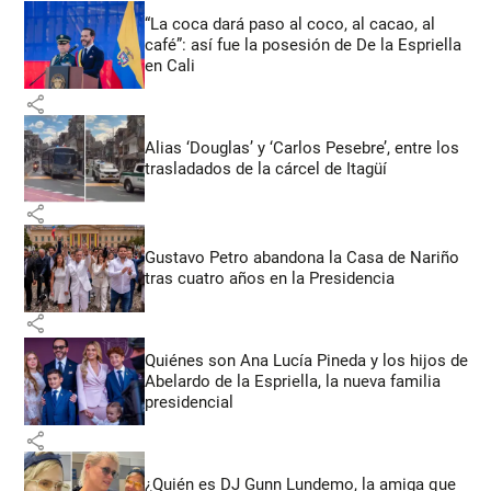
“La coca dará paso al coco, al cacao, al
café”: así fue la posesión de De la Espriella
en Cali
share
Alias ‘Douglas’ y ‘Carlos Pesebre’, entre los
trasladados de la cárcel de Itagüí
share
Gustavo Petro abandona la Casa de Nariño
tras cuatro años en la Presidencia
share
Quiénes son Ana Lucía Pineda y los hijos de
Abelardo de la Espriella, la nueva familia
presidencial
share
¿Quién es DJ Gunn Lundemo, la amiga que