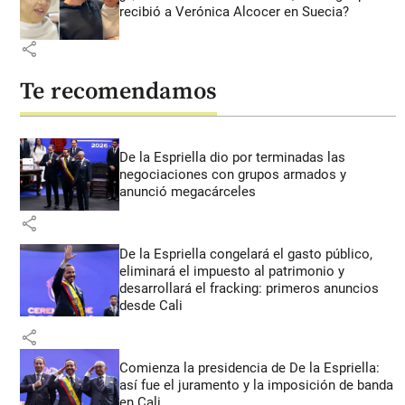
recibió a Verónica Alcocer en Suecia?
share
Te recomendamos
De la Espriella dio por terminadas las
negociaciones con grupos armados y
anunció megacárceles
share
De la Espriella congelará el gasto público,
eliminará el impuesto al patrimonio y
desarrollará el fracking: primeros anuncios
desde Cali
share
Comienza la presidencia de De la Espriella:
así fue el juramento y la imposición de banda
en Cali