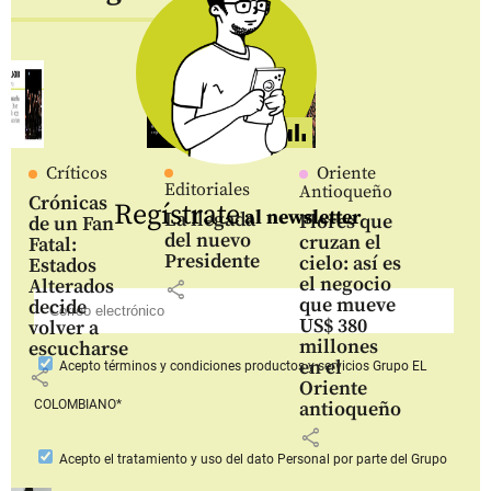
Críticos
Oriente
Editoriales
Antioqueño
Crónicas
Regístrate
al newsletter
La llegada
Flores que
de un Fan
del nuevo
cruzan el
Fatal:
Presidente
cielo: así es
Estados
el negocio
Alterados
share
que mueve
decide
US$ 380
volver a
millones
escucharse
en el
Acepto
términos y condiciones productos y servicios
Grupo EL
share
Oriente
COLOMBIANO*
antioqueño
share
Acepto
el tratamiento y uso del dato Personal
por parte del Grupo