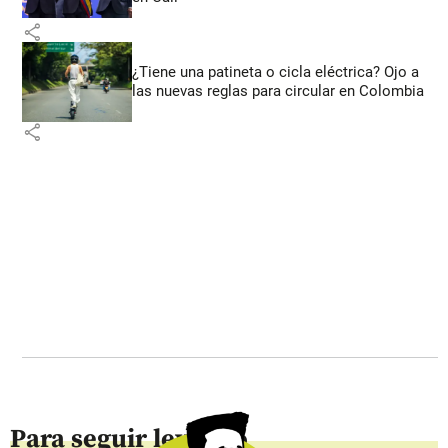
share
¿Tiene una patineta o cicla eléctrica? Ojo a
las nuevas reglas para circular en Colombia
share
Para seguir leyendo