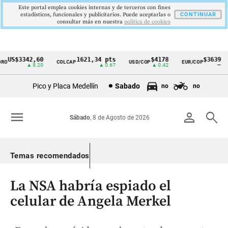
Este portal emplea cookies internas y de terceros con fines
estadísticos, funcionales y publicitarios. Puede aceptarlas o
CONTINUAR
consultar más en nuestra
politica de cookies
US$3342,60
1621,34 pts
$4178
$3639
O
COLCAP
USD/COP
EUR/COP
Cintillo
▲ 8.20
▲ 0.67
▲ 0.42
—
de
Pico y Placa Medellín
Sabado
no
no
indicadores
económicos
menu
person
search
Sábado
, 8 de Agosto de 2026
Colombia
Temas recomendados
La NSA habría espiado el
celular de Angela Merkel