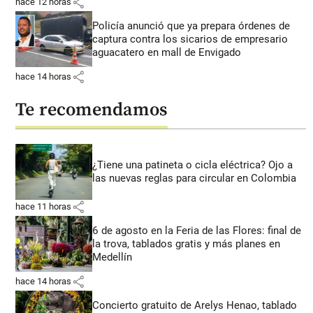
share
hace 12 horas
Policía anunció que ya prepara órdenes de
captura contra los sicarios de empresario
aguacatero en mall de Envigado
share
hace 14 horas
Te recomendamos
¿Tiene una patineta o cicla eléctrica? Ojo a
las nuevas reglas para circular en Colombia
share
hace 11 horas
6 de agosto en la Feria de las Flores: final de
la trova, tablados gratis y más planes en
Medellín
share
hace 14 horas
Concierto gratuito de Arelys Henao, tablado