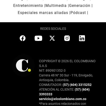
Entretenimiento
Multimedia
Generación
Especiales marcas aliadas
Pódcast
REDES SOCIALES
COPYRIGHT © 2026 EL COLOMBIANO
S.A.S
NIT: 890901352-3
Carrera 48 N° 30 Sur - 119, Envigado,
Antioquia, Colombia.
CONMUTADOR:
(57) (604) 3315252
ATENCIÓN AL CLIENTE:
(57) (604)
3393333
servicio@elcolombiano.com.co
*Para asuntos relacionados con