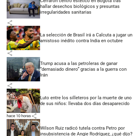
Cerraron centro estético en Bogotá tras
hallar desechos biológicos y presuntas
irregularidades sanitarias
share
La selección de Brasil irá a Calcuta a jugar un
amistoso inédito contra India en octubre
share
Trump acusa a las petroleras de ganar
“demasiado dinero” gracias a la guerra con
Irán
share
Luto entre los silleteros por la muerte de uno
de sus niños: llevaba dos días desaparecido
share
hace 10 horas
Wilson Ruiz radicó tutela contra Petro por
insubsistencia de Angie Rodríguez, ¿qué dijo?