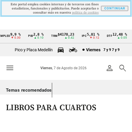
Este portal emplea cookies internas y de terceros con fines
estadísticos, funcionales y publicitarios. Puede aceptarlas o
CONTINUAR
consultar más en nuestra
politica de cookies
9,9 %
2,8 %
$4178,23
5,81 %
12,48 %
PLEO
PIB
TRM
IPC
DTF
Cintillo
▼ 0.30
▲ 0.10
▲ 0.42
▼ 0.12
▲ 0.05
de
Pico y Placa Medellín
Viernes
7 y 9
7 y 9
indicadores
económicos
menu
person
search
Viernes
, 7 de Agosto de 2026
Colombia
Temas recomendados
LIBROS PARA CUARTOS