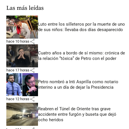
Las más leídas
Luto entre los silleteros por la muerte de uno
de sus niños: llevaba dos días desaparecido
share
hace 10 horas
Cuatro años a bordo de sí mismo: crónica de
la relación “tóxica” de Petro con el poder
share
hace 17 horas
Petro nombró a Inti Asprilla como notario
interino a un día de dejar la Presidencia
share
hace 12 horas
Reabren el Túnel de Oriente tras grave
accidente entre furgón y buseta que dejó
ocho heridos