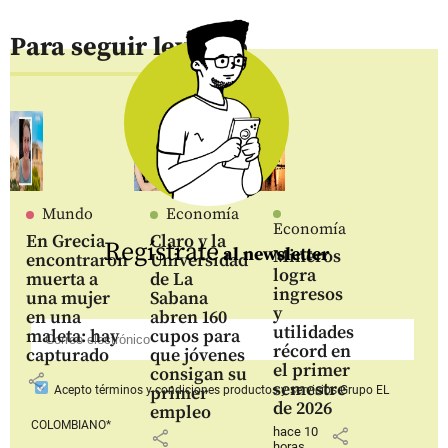
Para seguir leyendo
Mundo
Economía
Economía
En Grecia
Claro y la
Regístrate
al newsletter
Mineros
encontraron
Universidad
logra
muerta a
de La
ingresos
una mujer
Sabana
y
en una
abren 160
utilidades
maleta: hay
cupos para
récord en
capturado
que jóvenes
el primer
consigan su
share
semestre
primer
Acepto
términos y condiciones productos y servicios
Grupo EL
de 2026
empleo
COLOMBIANO*
hace 10
share
share
horas