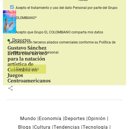
Acepto
el tratamiento y uso del dato Personal
por parte del Grupo
EL COLOMBIANO*
Acepto que Grupo EL COLOMBIANO
comparta mis datos
Deportes
personales con terceros aliados comerciales
conforme su Política de
Gustavo Sánchez
brilla con un oro
Tratamiento del Datos Personal.
para la natación
artística de
Colombia en
Juegos
Centroamericanos
share
Mundo
Economía
Deportes
Opinión
Blogs
Cultura
Tendencias
Tecnología