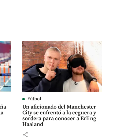
Fútbol
eña
Un aficionado del Manchester
da
City se enfrentó a la ceguera y
sordera para conocer a Erling
Haaland
share