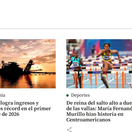
mía
Deportes
logra ingresos y
De reina del salto alto a du
es récord en el primer
de las vallas: María Fernan
 de 2026
Murillo hizo historia en
Centroamericanos
share