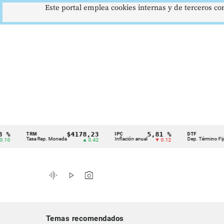
Este portal emplea cookies internas y de terceros con
$4178,23
5,81 %
12,4
TRM
IPC
DTF
Cintillo
Tasa Rep. Moneda
Inflación anual
Dep. Término Fijo
▲ 0.42
▼ 0.12
▲ 
de
indicadores
graphic_eq
play_arrow
photo_camera
económicos
Colombia
Temas recomendados