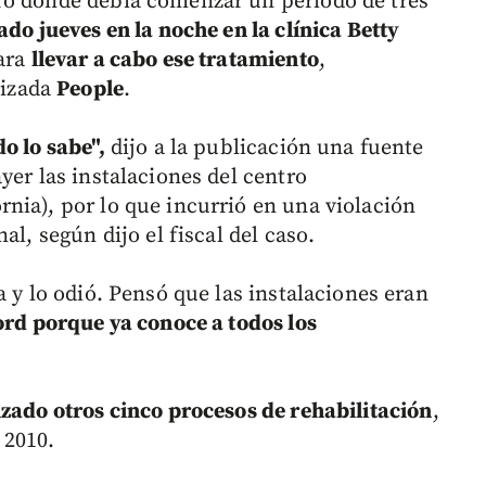
ro donde debía comenzar un periodo de tres
ado jueves en la noche en la clínica Betty
para
llevar a cabo ese tratamiento
,
lizada
People
.
o lo sabe",
dijo a la publicación una fuente
yer las instalaciones del centro
nia), por lo que incurrió en una violación
al, según dijo el fiscal del caso.
a y lo odió. Pensó que las instalaciones eran
ord porque ya conoce a todos los
izado otros cinco procesos de rehabilitación
,
 2010.