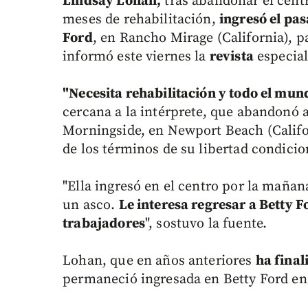
Lindsay Lohan,
tras abandonar el cent
meses de rehabilitación,
ingresó el pas
Ford
, en Rancho Mirage (California), 
informó este viernes la
revista
especia
"Necesita rehabilitación y todo el mund
cercana a la intérprete, que abandonó a
Morningside, en Newport Beach (Califor
de los términos de su libertad condicion
"Ella ingresó en el centro por la mañan
un asco.
Le interesa regresar a Betty F
trabajadores
", sostuvo la fuente.
Lohan, que en años anteriores
ha final
permaneció ingresada en Betty Ford en