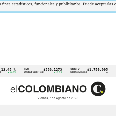
 fines estadísticos, funcionales y publicitarios. Puede aceptarlas
8 %
$386,1273
$1.750.905
UVR
SMMLV
BRENT
Unidad Valor Real
Salario Mínimo
Petróleo
0.05
▲ 0.03
—
Viernes
, 7 de Agosto de 2026