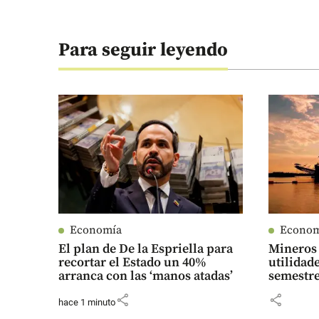
Para seguir leyendo
Economía
Econo
El plan de De la Espriella para
Mineros 
recortar el Estado un 40%
utilidad
arranca con las ‘manos atadas’
semestre
share
share
hace 1 minuto