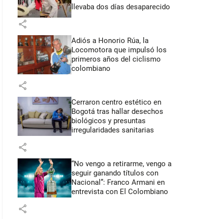
llevaba dos días desaparecido
share
Adiós a Honorio Rúa, la
Locomotora que impulsó los
primeros años del ciclismo
colombiano
share
Cerraron centro estético en
Bogotá tras hallar desechos
biológicos y presuntas
irregularidades sanitarias
share
“No vengo a retirarme, vengo a
seguir ganando títulos con
Nacional”: Franco Armani en
entrevista con El Colombiano
share