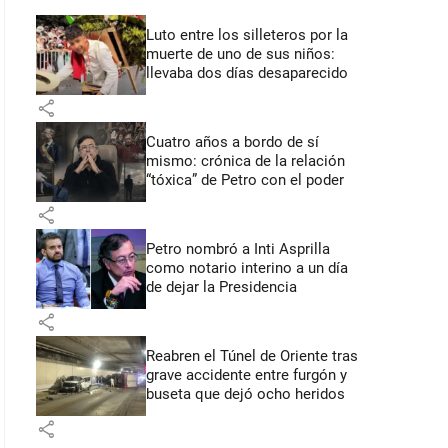
Luto entre los silleteros por la
muerte de uno de sus niños:
llevaba dos días desaparecido
share
Cuatro años a bordo de sí
mismo: crónica de la relación
“tóxica” de Petro con el poder
share
Petro nombró a Inti Asprilla
como notario interino a un día
de dejar la Presidencia
share
Reabren el Túnel de Oriente tras
grave accidente entre furgón y
buseta que dejó ocho heridos
share