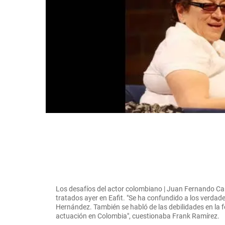
Los desafíos del actor colombiano | Juan Fernando Can
tratados ayer en Eafit. "Se ha confundido a los verdade
Hernández. También se habló de las debilidades en la 
actuación en Colombia", cuestionaba Frank Ramírez.