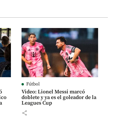
Fútbol
ó
Video: Lionel Messi marcó
ico
doblete y ya es el goleador de la
a
Leagues Cup
share