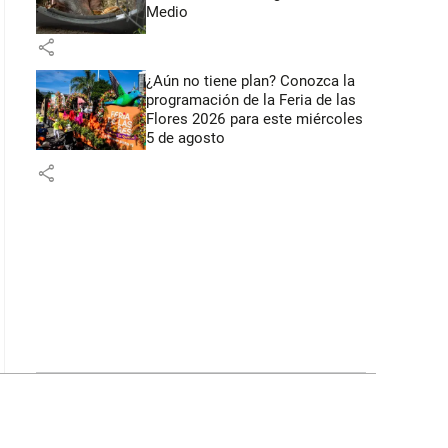
Medio
share
¿Aún no tiene plan? Conozca la
programación de la Feria de las
Flores 2026 para este miércoles
5 de agosto
share