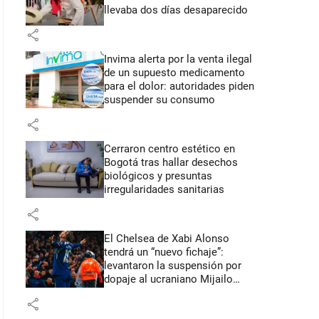
llevaba dos días desaparecido
share
Invima alerta por la venta ilegal
de un supuesto medicamento
para el dolor: autoridades piden
suspender su consumo
share
Cerraron centro estético en
Bogotá tras hallar desechos
biológicos y presuntas
irregularidades sanitarias
share
El Chelsea de Xabi Alonso
tendrá un “nuevo fichaje”:
levantaron la suspensión por
dopaje al ucraniano Mijailo
Mudryk
share