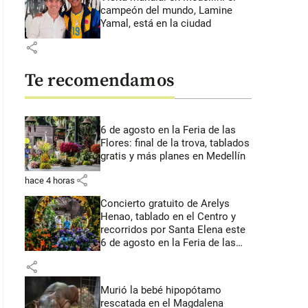
campeón del mundo, Lamine
Yamal, está en la ciudad
share
Te recomendamos
6 de agosto en la Feria de las
Flores: final de la trova, tablados
gratis y más planes en Medellín
share
hace 4 horas
Concierto gratuito de Arelys
Henao, tablado en el Centro y
recorridos por Santa Elena este
6 de agosto en la Feria de las
Flores
share
Murió la bebé hipopótamo
rescatada en el Magdalena