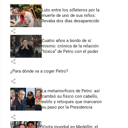
Luto entre los silleteros por la
muerte de uno de sus niños:
llevaba dos días desaparecido
share
Cuatro años a bordo de sí
mismo: crónica de la relación
“tóxica” de Petro con el poder
share
¿Para dónde va a coger Petro?
share
La metamorfosis de Petro: así
cambió su físico con cabello,
estilo y retoques que marcaron
su paso por la Presidencia
share
Visita mundial en Medellín: el