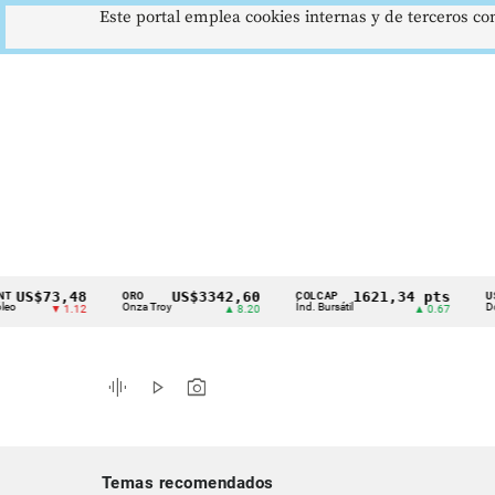
Este portal emplea cookies internas y de terceros con
$73,48
US$3342,60
1621,34 pts
ORO
COLCAP
USD/COP
Cintillo
Onza Troy
Índ. Bursátil
Dólar Spo
▼ 1.12
▲ 8.20
▲ 0.67
de
indicadores
graphic_eq
play_arrow
photo_camera
económicos
Colombia
Temas recomendados