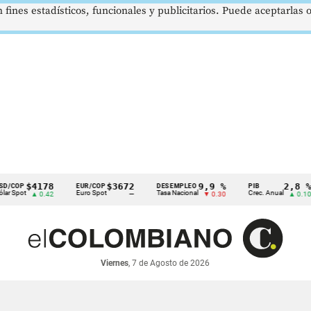
 fines estadísticos, funcionales y publicitarios. Puede aceptarlas
$4178
$3672
9,9 %
2,8 %
EUR/COP
DESEMPLEO
PIB
t
Euro Spot
Tasa Nacional
Crec. Anual
▲ 0.42
—
▼ 0.30
▲ 0.10
Viernes
, 7 de Agosto de 2026