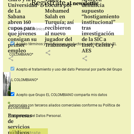
Regístrate
al newsletter
Universidad
Locura por
denuncia
de La
Mohamed
supuesto
Sabana
Salah en
“hostigamiento
abren 160
Turquía; así
institucional”
cupos para
recibieron
tras
que jóvenes
al nuevo
investigación
consigan su
jugador del
de la SIC a
primer
Trabzonspor
Enel, Celsia y
Acepto
términos y condiciones productos y servicios
Grupo EL
empleo
AES
share
COLOMBIANO*
share
share
Acepto
el tratamiento y uso del dato Personal
por parte del Grupo
EL COLOMBIANO*
Acepto que Grupo EL COLOMBIANO
comparta mis datos
personales con terceros aliados comerciales
conforme su Política de
Economía
Empresas
Tratamiento del Datos Personal.
de
servicios
públicos