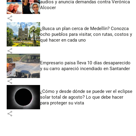
audios y anuncia demandas contra Verónica
Alcocer
share
¿Busca un plan cerca de Medellín? Conozca
ocho pueblos para visitar, con rutas, costos y
qué hacer en cada uno
share
Empresario paisa lleva 10 días desaparecido
y su carro apareció incendiado en Santander
share
¿Cómo y desde dónde se puede ver el eclipse
solar total de agosto? Lo que debe hacer
para proteger su vista
share