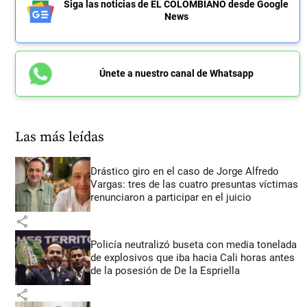
Siga las noticias de EL COLOMBIANO desde Google
News
Únete a nuestro canal de Whatsapp
Las más leídas
Drástico giro en el caso de Jorge Alfredo
Vargas: tres de las cuatro presuntas víctimas
renunciaron a participar en el juicio
share
Policía neutralizó buseta con media tonelada
de explosivos que iba hacia Cali horas antes
de la posesión de De la Espriella
share