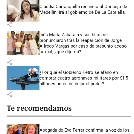
Claudia Carrasquilla renunció al Concejo de
Medellín: irá al gobierno de De La Espriella
share
Inés María Zabaraín y sus hijos se
pronunciaron tras la reaparición de Jorge
Alfredo Vargas por caso de presunto acoso
sexual, ¿qué dijeron?
share
¿Por qué el Gobierno Petro se afanó en
comprar cuatro aeronaves militares por $1.5
billones antes de dejar el poder?
share
Te recomendamos
Abogada de Eva Ferrer confirma la voz de los