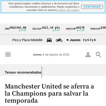
Este portal emplea cookies internas y de terceros con fines
estadísticos, funcionales y publicitarios. Puede aceptarlas o
CONTINUAR
consultar más en nuestra
politica de cookies
US$3342,60
1621,34 pts
$4178
$3697
ORO
COLCAP
USD/COP
EUR/COP
Cintillo
▲ 8.20
▲ 0.67
▲ 0.42
—
de
Pico y Placa Medellín
Jueves
3 y 6
3 y 6
indicadores
económicos
menu
person
search
Jueves
, 6 de Agosto de 2026
Colombia
Temas recomendados
Manchester United se aferra a
la Champions para salvar la
temporada