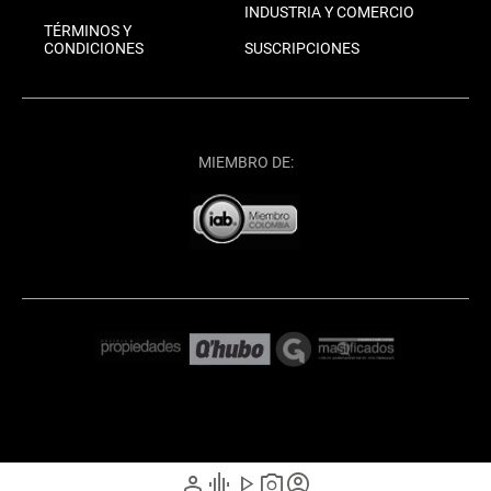
INDUSTRIA Y COMERCIO
TÉRMINOS Y
CONDICIONES
SUSCRIPCIONES
MIEMBRO DE:
person
graphic_eq
play_arrow
photo_camera
account_circle