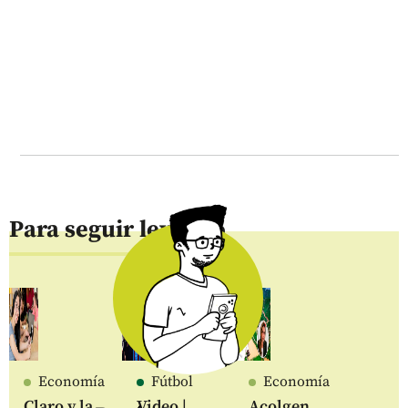
Para seguir leyendo
Economía
Fútbol
Economía
Claro y la
Video |
Acolgen