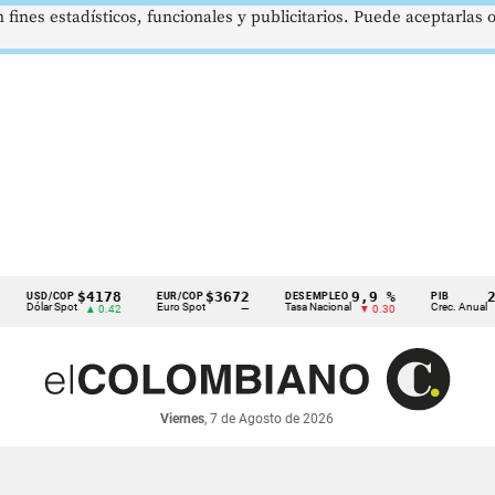
 fines estadísticos, funcionales y publicitarios. Puede aceptarlas
$4178
$3672
9,9 %
2,8 %
D/COP
EUR/COP
DESEMPLEO
PIB
ar Spot
Euro Spot
Tasa Nacional
Crec. Anual
▲ 0.42
—
▼ 0.30
▲ 0.10
Viernes
, 7 de Agosto de 2026