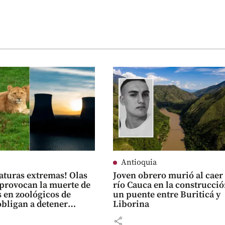
Antioquia
turas extremas! Olas
Joven obrero murió al caer 
 provocan la muerte de
río Cauca en la construcció
 en zoológicos de
un puente entre Buriticá y
obligan a detener
Liborina
s nucleares en Europa
share