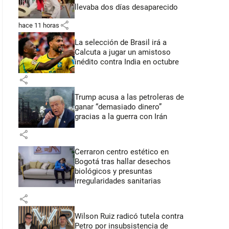
llevaba dos días desaparecido
share
hace 11 horas
La selección de Brasil irá a
Calcuta a jugar un amistoso
inédito contra India en octubre
share
Trump acusa a las petroleras de
ganar “demasiado dinero”
gracias a la guerra con Irán
share
Cerraron centro estético en
Bogotá tras hallar desechos
biológicos y presuntas
irregularidades sanitarias
share
Wilson Ruiz radicó tutela contra
Petro por insubsistencia de