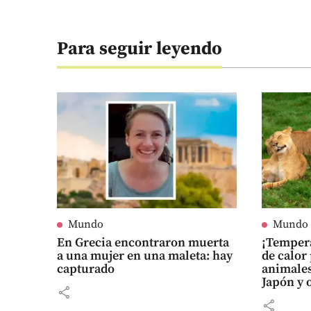
Para seguir leyendo
Mundo
Mundo
En Grecia encontraron muerta
¡Tempera
a una mujer en una maleta: hay
de calor
capturado
animales
Japón y 
share
reactore
share