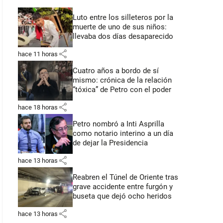
Luto entre los silleteros por la
muerte de uno de sus niños:
llevaba dos días desaparecido
share
hace 11 horas
Cuatro años a bordo de sí
mismo: crónica de la relación
“tóxica” de Petro con el poder
share
hace 18 horas
Petro nombró a Inti Asprilla
como notario interino a un día
de dejar la Presidencia
share
hace 13 horas
Reabren el Túnel de Oriente tras
grave accidente entre furgón y
buseta que dejó ocho heridos
share
hace 13 horas