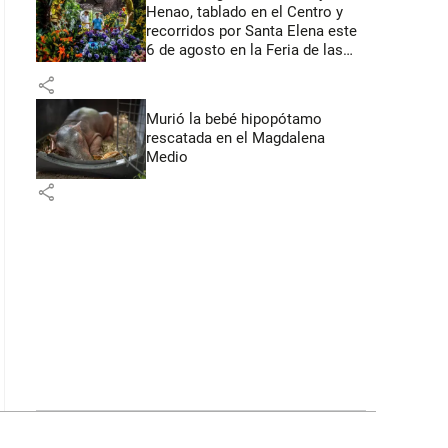
Henao, tablado en el Centro y
recorridos por Santa Elena este
6 de agosto en la Feria de las
Flores
share
Murió la bebé hipopótamo
rescatada en el Magdalena
Medio
share