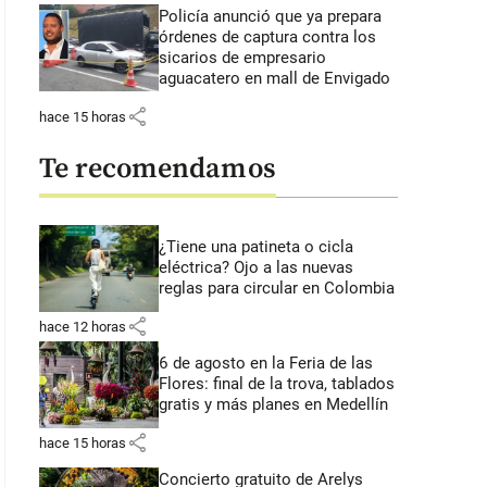
Policía anunció que ya prepara
órdenes de captura contra los
sicarios de empresario
aguacatero en mall de Envigado
share
hace 15 horas
Te recomendamos
¿Tiene una patineta o cicla
eléctrica? Ojo a las nuevas
reglas para circular en Colombia
share
hace 12 horas
6 de agosto en la Feria de las
Flores: final de la trova, tablados
gratis y más planes en Medellín
share
hace 15 horas
Concierto gratuito de Arelys