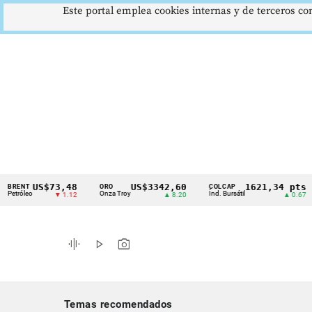
Este portal emplea cookies internas y de terceros con
US$73,48
US$3342,60
1621,34 pts
T
ORO
COLCAP
US
Cintillo
eo
Onza Troy
Índ. Bursátil
Dól
▼ 1.12
▲ 8.20
▲ 0.67
de
indicadores
graphic_eq
play_arrow
photo_camera
económicos
Colombia
Temas recomendados