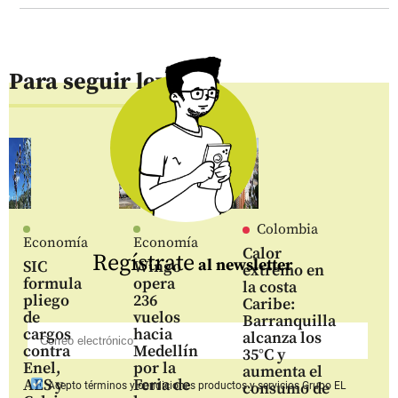
Para seguir leyendo
Colombia
Economía
Economía
Calor
Regístrate
al newsletter
SIC
Wingo
extremo en
formula
opera
la costa
pliego
236
Caribe:
de
vuelos
Barranquilla
cargos
hacia
alcanza los
contra
Medellín
35°C y
Enel,
por la
aumenta el
AES y
Feria de
consumo de
Acepto
términos y condiciones productos y servicios
Grupo EL