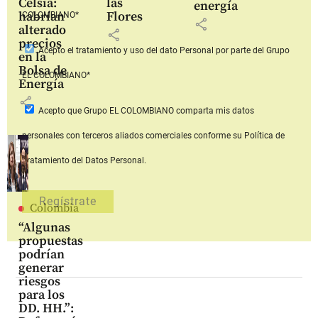
Celsia:
las
energía
habrían
Flores
COLOMBIANO*
share
alterado
share
precios
Acepto
el tratamiento y uso del dato Personal
por parte del Grupo
en la
Bolsa de
EL COLOMBIANO*
Energía
share
Acepto que Grupo EL COLOMBIANO
comparta mis datos
personales con terceros aliados comerciales
conforme su Política de
Tratamiento del Datos Personal.
Colombia
“Algunas
propuestas
podrían
generar
riesgos
para los
DD. HH.”: