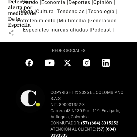
Defensoría
Mundo
Economía
Deportes
Opinión
alerta por
Blogs
Cultura
Tendencias
Tecnología
medidas de
De la
Entretenimiento
Multimedia
Generación
Espriella
Especiales marcas aliadas
Pódcast
share
REDES SOCIALES
COPYRIGHT © 2026 EL COLOMBIANO
S.A.S
NIT: 890901352-3
Carrera 48 N° 30 Sur - 119, Envigado,
Antioquia, Colombia.
CONMUTADOR:
(57) (604) 3315252
ATENCIÓN AL CLIENTE:
(57) (604)
3393333