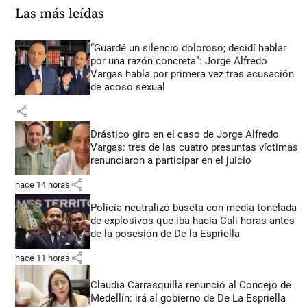
Las más leídas
“Guardé un silencio doloroso; decidí hablar
por una razón concreta”: Jorge Alfredo
Vargas habla por primera vez tras acusación
de acoso sexual
share
Drástico giro en el caso de Jorge Alfredo
Vargas: tres de las cuatro presuntas víctimas
renunciaron a participar en el juicio
share
hace 14 horas
Policía neutralizó buseta con media tonelada
de explosivos que iba hacia Cali horas antes
de la posesión de De la Espriella
share
hace 11 horas
Claudia Carrasquilla renunció al Concejo de
Medellín: irá al gobierno de De La Espriella