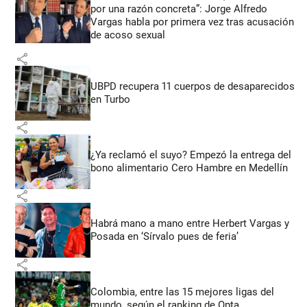
por una razón concreta”: Jorge Alfredo
Vargas habla por primera vez tras acusación
de acoso sexual
share
UBPD recupera 11 cuerpos de desaparecidos
en Turbo
share
¿Ya reclamó el suyo? Empezó la entrega del
bono alimentario Cero Hambre en Medellín
share
Habrá mano a mano entre Herbert Vargas y
Posada en ‘Sírvalo pues de feria’
share
Colombia, entre las 15 mejores ligas del
mundo, según el ranking de Opta