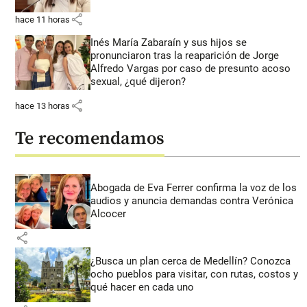
share
hace 11 horas
Inés María Zabaraín y sus hijos se
pronunciaron tras la reaparición de Jorge
Alfredo Vargas por caso de presunto acoso
sexual, ¿qué dijeron?
share
hace 13 horas
Te recomendamos
Abogada de Eva Ferrer confirma la voz de los
audios y anuncia demandas contra Verónica
Alcocer
share
¿Busca un plan cerca de Medellín? Conozca
ocho pueblos para visitar, con rutas, costos y
qué hacer en cada uno