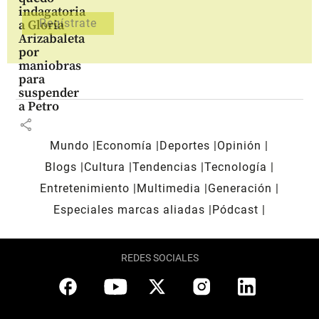
indagatoria
a Gloria
Arizabaleta
por
maniobras
para
suspender
a Petro
share
Mundo
Economía
Deportes
Opinión
Blogs
Cultura
Tendencias
Tecnología
Entretenimiento
Multimedia
Generación
Especiales marcas aliadas
Pódcast
REDES SOCIALES