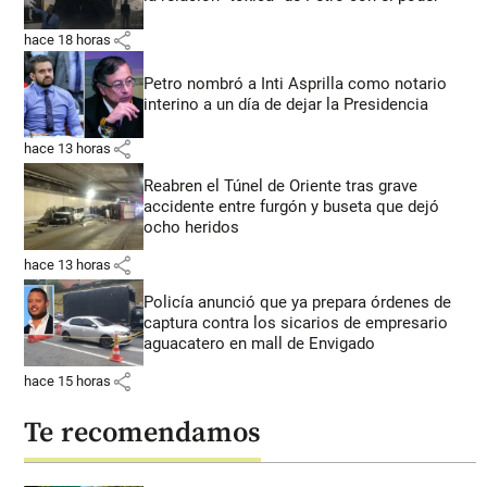
share
hace 18 horas
Petro nombró a Inti Asprilla como notario
interino a un día de dejar la Presidencia
share
hace 13 horas
Reabren el Túnel de Oriente tras grave
accidente entre furgón y buseta que dejó
ocho heridos
share
hace 13 horas
Policía anunció que ya prepara órdenes de
captura contra los sicarios de empresario
aguacatero en mall de Envigado
share
hace 15 horas
Te recomendamos