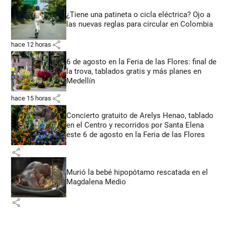
¿Tiene una patineta o cicla eléctrica? Ojo a
las nuevas reglas para circular en Colombia
share
hace 12 horas
6 de agosto en la Feria de las Flores: final de
la trova, tablados gratis y más planes en
Medellín
share
hace 15 horas
Concierto gratuito de Arelys Henao, tablado
en el Centro y recorridos por Santa Elena
este 6 de agosto en la Feria de las Flores
share
Murió la bebé hipopótamo rescatada en el
Magdalena Medio
share