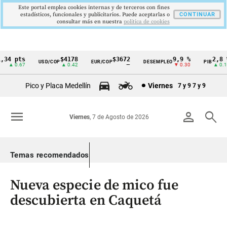
Este portal emplea cookies internas y de terceros con fines
estadísticos, funcionales y publicitarios. Puede aceptarlas o
CONTINUAR
consultar más en nuestra
politica de cookies
4 pts
$4178
$3672
9,9 %
2,8 %
USD/COP
EUR/COP
DESEMPLEO
PIB
Cintillo
▲ 0.67
▲ 0.42
—
▼ 0.30
▲ 0.10
de
Pico y Placa Medellín
Viernes
7 y 9
7 y 9
indicadores
económicos
menu
person
search
Viernes
, 7 de Agosto de 2026
Colombia
Temas recomendados
Nueva especie de mico fue
descubierta en Caquetá