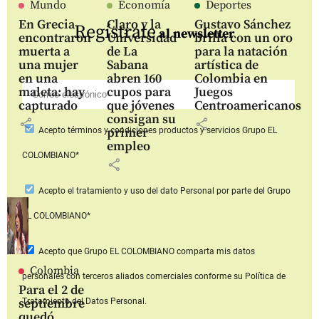
Mundo
Economía
Deportes
En Grecia
Claro y la
Gustavo Sánchez
Regístrate
al newsletter
encontraron
Universidad
brilla con un oro
muerta a
de La
para la natación
una mujer
Sabana
artística de
en una
abren 160
Colombia en
maleta: hay
cupos para
Juegos
capturado
que jóvenes
Centroamericanos
consigan su
share
share
primer
Acepto
términos y condiciones productos y servicios
Grupo EL
empleo
COLOMBIANO*
share
Acepto
el tratamiento y uso del dato Personal
por parte del Grupo
EL COLOMBIANO*
Acepto que Grupo EL COLOMBIANO
comparta mis datos
Colombia
personales con terceros aliados comerciales
conforme su Política de
Para el 2 de
septiembre
Tratamiento del Datos Personal.
quedó