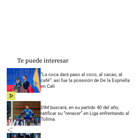
Te puede interesar
“La coca dará paso al coco, al cacao, al
café”: así fue la posesión de De la Espriella
en Cali
share
DIM buscará, en su partido 40 del año,
ratificar su “renacer” en Liga enfrentando al
Tolima
share