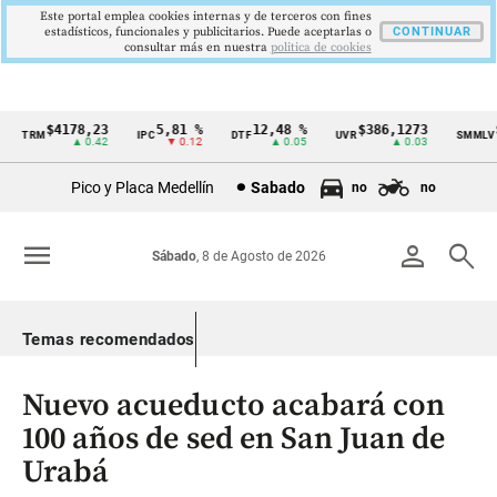
Este portal emplea cookies internas y de terceros con fines
estadísticos, funcionales y publicitarios. Puede aceptarlas o
CONTINUAR
consultar más en nuestra
politica de cookies
$4178,23
5,81 %
12,48 %
$386,1273
$1
TRM
IPC
DTF
UVR
SMMLV
Cintillo
▲ 0.42
▼ 0.12
▲ 0.05
▲ 0.03
de
Pico y Placa Medellín
Sabado
no
no
indicadores
económicos
menu
person
search
Sábado
, 8 de Agosto de 2026
Colombia
Temas recomendados
Nuevo acueducto acabará con
100 años de sed en San Juan de
Urabá