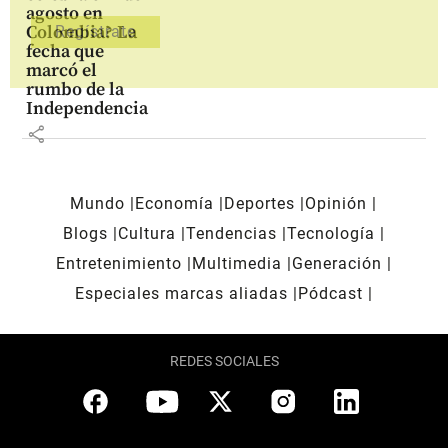
agosto en
Colombia? La
fecha que
marcó el
rumbo de la
Independencia
share
Mundo
Economía
Deportes
Opinión
Blogs
Cultura
Tendencias
Tecnología
Entretenimiento
Multimedia
Generación
Especiales marcas aliadas
Pódcast
REDES SOCIALES