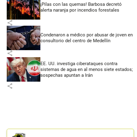
¡Pilas con las quemas! Barbosa decretó
alerta naranja por incendios forestales
share
Condenaron a médico por abusar de joven en
consultorio del centro de Medellín
share
EE. UU. investiga ciberataques contra
sistemas de agua en al menos siete estados;
sospechas apuntan a Irán
share