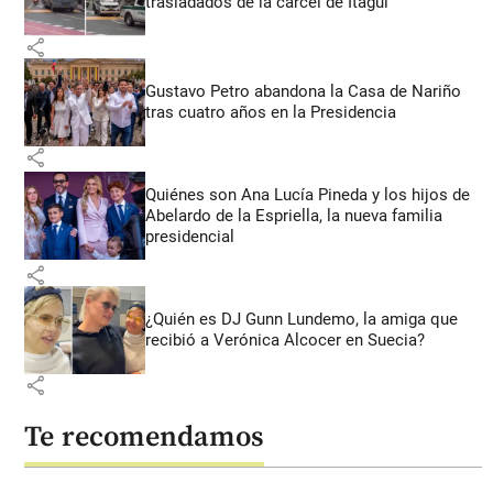
trasladados de la cárcel de Itagüí
share
Gustavo Petro abandona la Casa de Nariño
tras cuatro años en la Presidencia
share
Quiénes son Ana Lucía Pineda y los hijos de
Abelardo de la Espriella, la nueva familia
presidencial
share
¿Quién es DJ Gunn Lundemo, la amiga que
recibió a Verónica Alcocer en Suecia?
share
Te recomendamos