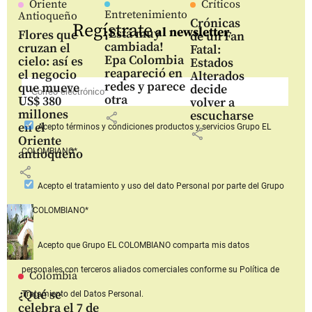
Oriente
Críticos
Entretenimiento
Antioqueño
Crónicas
Regístrate
al newsletter
¡Está muy
Flores que
de un Fan
cambiada!
cruzan el
Fatal:
Epa Colombia
cielo: así es
Estados
reapareció en
el negocio
Alterados
redes y parece
que mueve
decide
otra
US$ 380
volver a
millones
escucharse
share
en el
Acepto
términos y condiciones productos y servicios
Grupo EL
share
Oriente
COLOMBIANO*
antioqueño
share
Acepto
el tratamiento y uso del dato Personal
por parte del Grupo
EL COLOMBIANO*
Acepto que Grupo EL COLOMBIANO
comparta mis datos
personales con terceros aliados comerciales
conforme su Política de
Colombia
¿Qué se
Tratamiento del Datos Personal.
celebra el 7 de