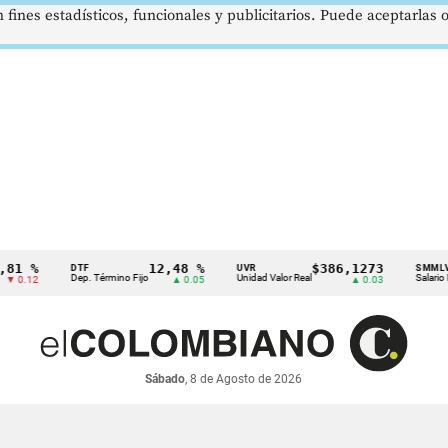
 fines estadísticos, funcionales y publicitarios. Puede aceptarlas
 %
12,48 %
$386,1273
DTF
UVR
SMMLV
Dep. Término Fijo
Unidad Valor Real
Salario Mínim
12
▲ 0.05
▲ 0.03
Sábado
, 8 de Agosto de 2026