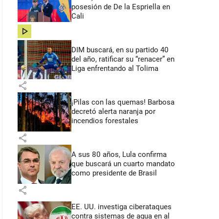
posesión de De la Espriella en
Cali
share
DIM buscará, en su partido 40
del año, ratificar su “renacer” en
Liga enfrentando al Tolima
share
¡Pilas con las quemas! Barbosa
decretó alerta naranja por
incendios forestales
share
A sus 80 años, Lula confirma
que buscará un cuarto mandato
como presidente de Brasil
share
EE. UU. investiga ciberataques
contra sistemas de agua en al