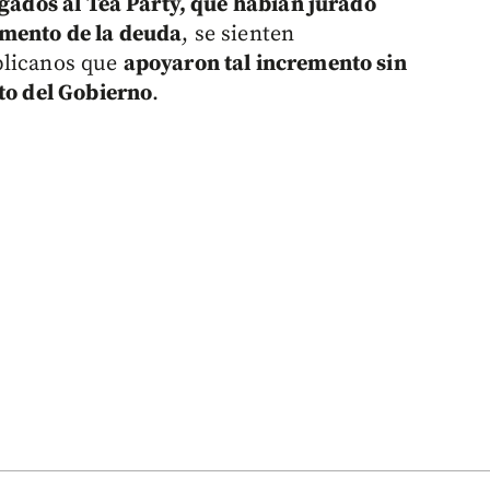
egados al Tea Party, que habían jurado
umento de la deuda
, se sienten
blicanos que
apoyaron tal incremento sin
sto del Gobierno
.