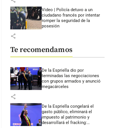
share
Video | Policía detuvo a un
ciudadano francés por intentar
romper la seguridad de la
posesión
share
Te recomendamos
De la Espriella dio por
terminadas las negociaciones
con grupos armados y anunció
megacárceles
share
De la Espriella congelará el
gasto público, eliminará el
impuesto al patrimonio y
desarrollará el fracking: