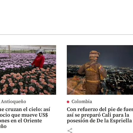
e Antioqueño
Colombia
e cruzan el cielo: así
Con refuerzo del pie de fue
gocio que mueve US$
así se preparó Cali para la
ones en el Oriente
posesión de De la Espriella
eño
share