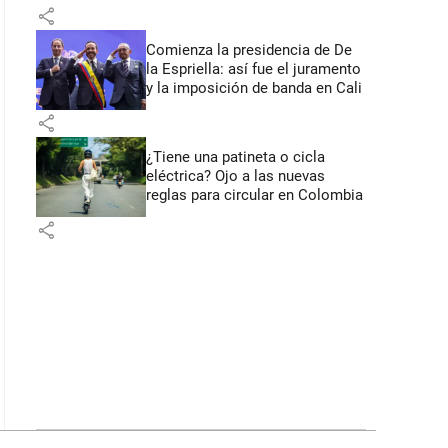
primeros anuncios desde Cali
share
Comienza la presidencia de De
la Espriella: así fue el juramento
y la imposición de banda en Cali
share
¿Tiene una patineta o cicla
eléctrica? Ojo a las nuevas
reglas para circular en Colombia
share