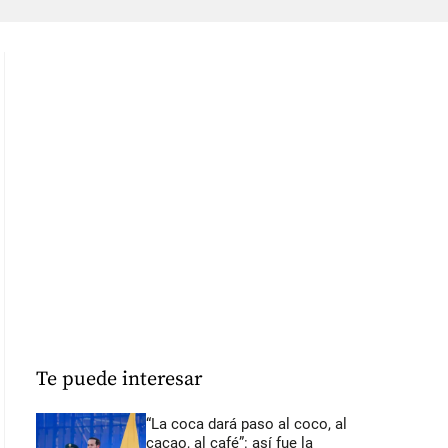
Te puede interesar
“La coca dará paso al coco, al
cacao, al café”: así fue la