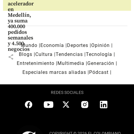
acelerador
en
Medellín,
ya suma
400.000
pedidos
semanales
y 4.500
Mundo
Economía
Deportes
Opinión
negocios
Blogs
Cultura
Tendencias
Tecnología
share
Entretenimiento
Multimedia
Generación
Especiales marcas aliadas
Pódcast
REDES SOCIALES
COPYRIGHT © 2026 EL COLOMBIANO