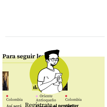
Para seguir leyendo
Oriente
Colombia
Colombia
Antioqueño
Regístrate
al newsletter
Así será
Con
Flores que