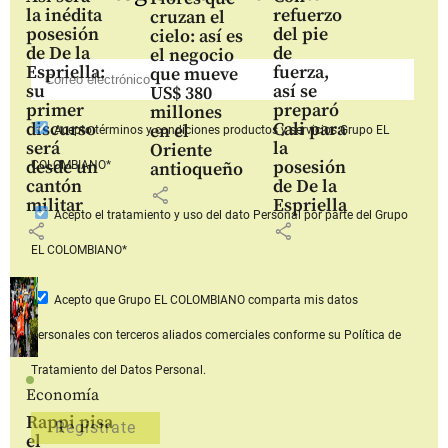
la inédita
refuerzo
cruzan el
posesión
del pie
cielo: así es
de De la
de
el negocio
Espriella:
fuerza,
que mueve
su
así se
US$ 380
primer
preparó
millones
discurso
Cali para
en el
Acepto
términos y condiciones productos y servicios
Grupo EL
será
la
Oriente
desde un
posesión
COLOMBIANO*
antioqueño
cantón
de De la
share
militar
Espriella
Acepto
el tratamiento y uso del dato Personal
por parte del Grupo
share
share
EL COLOMBIANO*
Acepto que Grupo EL COLOMBIANO
comparta mis datos
personales con terceros aliados comerciales
conforme su Política de
Tratamiento del Datos Personal.
Economía
Rappi pisa
el