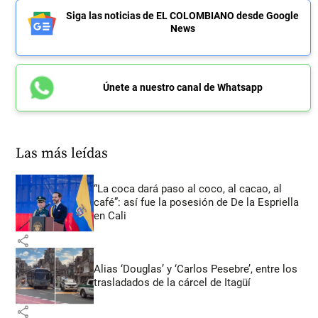
Siga las noticias de EL COLOMBIANO desde Google
News
Únete a nuestro canal de Whatsapp
Las más leídas
“La coca dará paso al coco, al cacao, al
café”: así fue la posesión de De la Espriella
en Cali
share
Alias ‘Douglas’ y ‘Carlos Pesebre’, entre los
trasladados de la cárcel de Itagüí
share