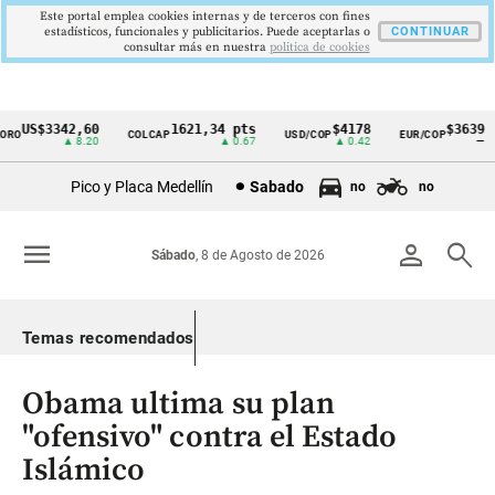
Este portal emplea cookies internas y de terceros con fines
estadísticos, funcionales y publicitarios. Puede aceptarlas o
CONTINUAR
consultar más en nuestra
politica de cookies
US$3342,60
1621,34 pts
$4178
$3639
O
COLCAP
USD/COP
EUR/COP
Cintillo
▲ 8.20
▲ 0.67
▲ 0.42
—
de
Pico y Placa Medellín
Sabado
no
no
indicadores
económicos
menu
person
search
Sábado
, 8 de Agosto de 2026
Colombia
Temas recomendados
Obama ultima su plan
"ofensivo" contra el Estado
Islámico