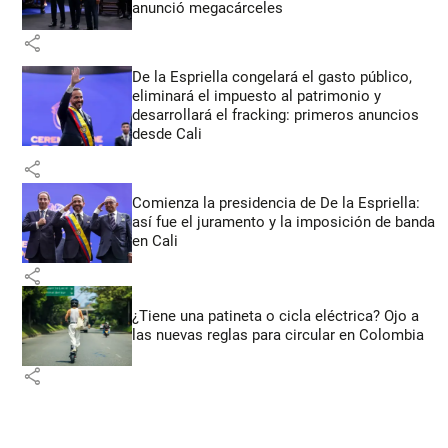
anunció megacárceles
share
De la Espriella congelará el gasto público,
eliminará el impuesto al patrimonio y
desarrollará el fracking: primeros anuncios
desde Cali
share
Comienza la presidencia de De la Espriella:
así fue el juramento y la imposición de banda
en Cali
share
¿Tiene una patineta o cicla eléctrica? Ojo a
las nuevas reglas para circular en Colombia
share