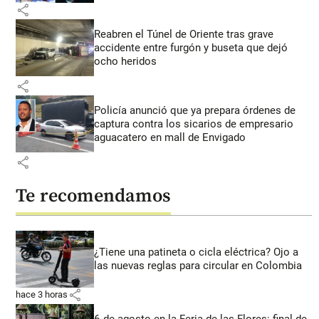
share
Reabren el Túnel de Oriente tras grave
accidente entre furgón y buseta que dejó
ocho heridos
share
Policía anunció que ya prepara órdenes de
captura contra los sicarios de empresario
aguacatero en mall de Envigado
share
Te recomendamos
¿Tiene una patineta o cicla eléctrica? Ojo a
las nuevas reglas para circular en Colombia
share
hace 3 horas
6 de agosto en la Feria de las Flores: final de