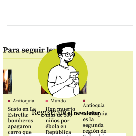
Para seguir leyendo
Antioquia
Mundo
Antioquia
Susto en La
Han muerto
Regístrate
al newsletter
Antioquia
Estrella:
más de 300
es la
bomberos
niños por
segunda
apagaron
ébola en
región de
carro que
República