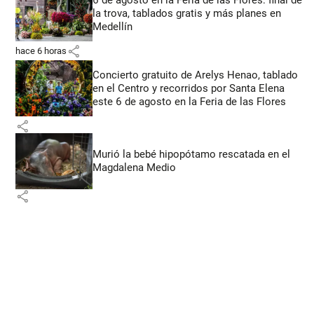
la trova, tablados gratis y más planes en
Medellín
share
hace 6 horas
Concierto gratuito de Arelys Henao, tablado
en el Centro y recorridos por Santa Elena
este 6 de agosto en la Feria de las Flores
share
Murió la bebé hipopótamo rescatada en el
Magdalena Medio
share