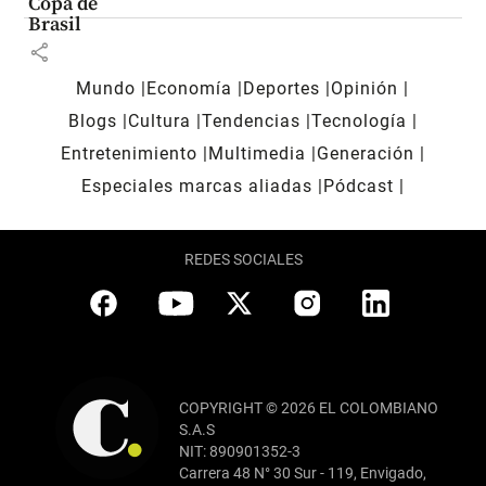
Copa de
Brasil
share
Mundo
Economía
Deportes
Opinión
Blogs
Cultura
Tendencias
Tecnología
Entretenimiento
Multimedia
Generación
Especiales marcas aliadas
Pódcast
REDES SOCIALES
COPYRIGHT © 2026 EL COLOMBIANO
S.A.S
NIT: 890901352-3
Carrera 48 N° 30 Sur - 119, Envigado,