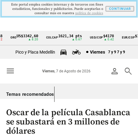
Este portal emplea cookies internas y de terceros con fines
estadísticos, funcionales y publicitarios. Puede aceptarlas o
CONTINUAR
consultar más en nuestra
politica de cookies
US$3342,60
1621,34 pts
$4178
$36
ORO
COLCAP
USD/COP
EUR/COP
Cintillo
▲ 8.20
▲ 0.67
▲ 0.42
de
Pico y Placa Medellín
Viernes
7 y 9
7 y 9
indicadores
económicos
menu
person
search
Viernes
, 7 de Agosto de 2026
Colombia
Temas recomendados
Oscar de la película Casablanca
se subastará en 3 millones de
dólares