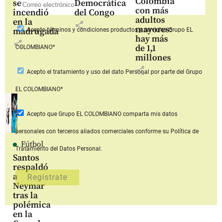
Colombia
se
Democrática
con más
incendió
del Congo
adultos
en la
share
mayores:
madrugada
Acepto
términos y condiciones productos y servicios
Grupo EL
hay más
share
de 1,1
COLOMBIANO*
millones
share
Acepto
el tratamiento y uso del dato Personal
por parte del Grupo
EL COLOMBIANO*
Acepto que Grupo EL COLOMBIANO
comparta mis datos
personales con terceros aliados comerciales
conforme su Política de
Fútbol
Tratamiento del Datos Personal.
Santos
respaldó
a
Neymar
tras la
polémica
en la