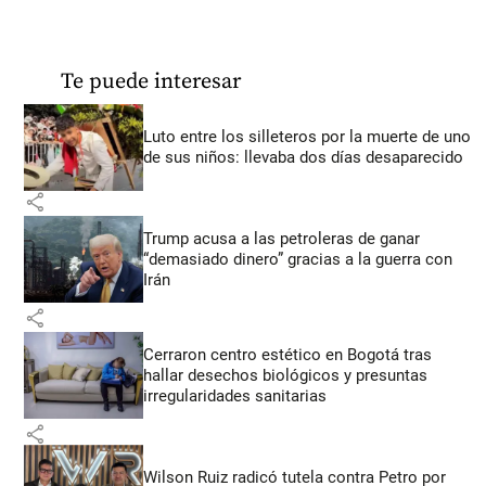
Te puede interesar
Luto entre los silleteros por la muerte de uno
de sus niños: llevaba dos días desaparecido
share
Trump acusa a las petroleras de ganar
“demasiado dinero” gracias a la guerra con
Irán
share
Cerraron centro estético en Bogotá tras
hallar desechos biológicos y presuntas
irregularidades sanitarias
share
Wilson Ruiz radicó tutela contra Petro por