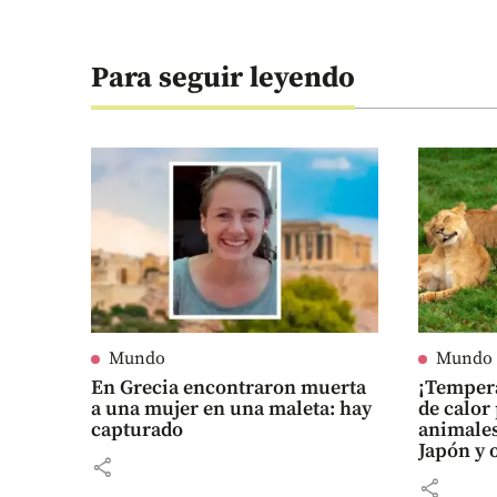
Para seguir leyendo
Mundo
Mundo
En Grecia encontraron muerta
¡Tempera
a una mujer en una maleta: hay
de calor
capturado
animales
Japón y 
share
reactore
share