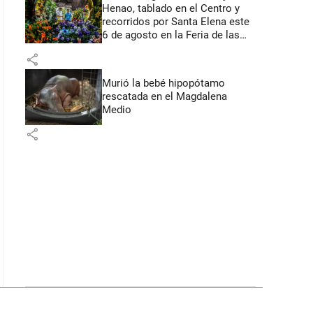
Henao, tablado en el Centro y
recorridos por Santa Elena este
6 de agosto en la Feria de las
Flores
share
Murió la bebé hipopótamo
rescatada en el Magdalena
Medio
share