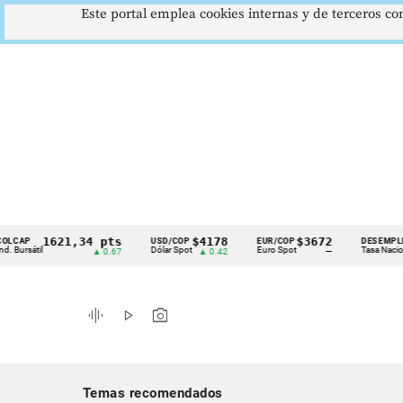
Este portal emplea cookies internas y de terceros con
1621,34 pts
$4178
$3672
9,
P
USD/COP
EUR/COP
DESEMPLEO
Cintillo
átil
Dólar Spot
Euro Spot
Tasa Nacional
▲ 0.67
▲ 0.42
—
▼ 
de
indicadores
graphic_eq
play_arrow
photo_camera
económicos
Colombia
Temas recomendados