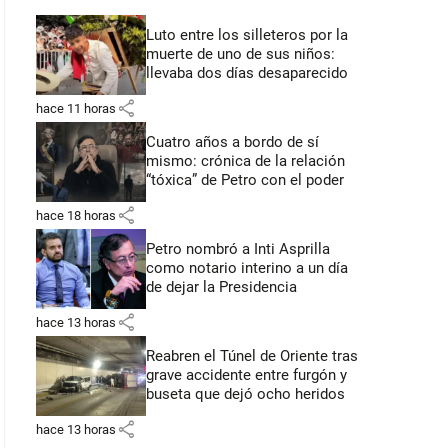
Luto entre los silleteros por la
muerte de uno de sus niños:
llevaba dos días desaparecido
share
hace 11 horas
Cuatro años a bordo de sí
mismo: crónica de la relación
“tóxica” de Petro con el poder
share
hace 18 horas
Petro nombró a Inti Asprilla
como notario interino a un día
de dejar la Presidencia
share
hace 13 horas
Reabren el Túnel de Oriente tras
grave accidente entre furgón y
buseta que dejó ocho heridos
share
hace 13 horas