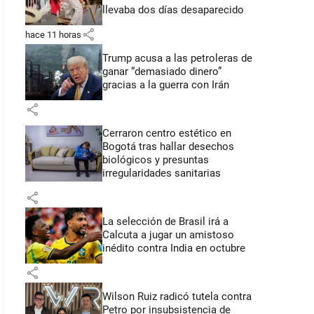
llevaba dos días desaparecido
share
hace 11 horas
Trump acusa a las petroleras de
ganar “demasiado dinero”
gracias a la guerra con Irán
share
Cerraron centro estético en
Bogotá tras hallar desechos
biológicos y presuntas
irregularidades sanitarias
share
La selección de Brasil irá a
Calcuta a jugar un amistoso
inédito contra India en octubre
share
Wilson Ruiz radicó tutela contra
Petro por insubsistencia de