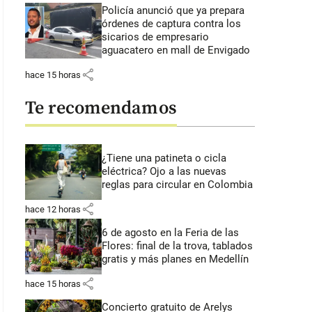
Policía anunció que ya prepara
órdenes de captura contra los
sicarios de empresario
aguacatero en mall de Envigado
share
hace 15 horas
Te recomendamos
¿Tiene una patineta o cicla
eléctrica? Ojo a las nuevas
reglas para circular en Colombia
share
hace 12 horas
6 de agosto en la Feria de las
Flores: final de la trova, tablados
gratis y más planes en Medellín
share
hace 15 horas
Concierto gratuito de Arelys