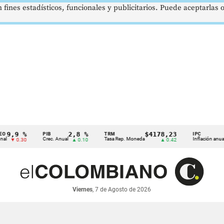
 fines estadísticos, funcionales y publicitarios. Puede aceptarlas
9 %
2,8 %
$4178,23
5,8
PIB
TRM
IPC
Crec. Anual
Tasa Rep. Moneda
Inflación anual
0.30
▲ 0.10
▲ 0.42
▼ 0
Viernes
, 7 de Agosto de 2026