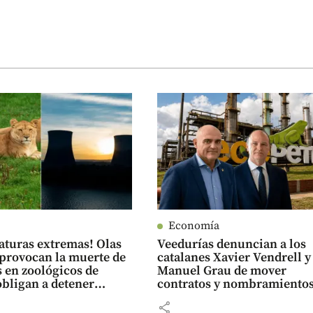
Economía
turas extremas! Olas
Veedurías denuncian a los
 provocan la muerte de
catalanes Xavier Vendrell y
 en zoológicos de
Manuel Grau de mover
obligan a detener
contratos y nombramientos
s nucleares en Europa
Ecopetrol
share