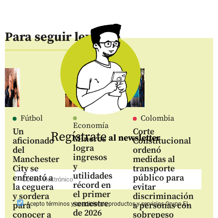
Para seguir leyendo
Fútbol
Colombia
Economía
Un
Corte
Regístrate
al newsletter
Mineros
aficionado
Constitucional
logra
del
ordenó
ingresos
Manchester
medidas al
y
City se
transporte
utilidades
enfrentó a
público para
récord en
la ceguera
evitar
el primer
y sordera
discriminación
semestre
para
a personas con
Acepto
términos y condiciones productos y servicios
Grupo EL
de 2026
conocer a
sobrepeso