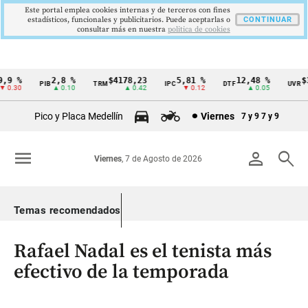
Este portal emplea cookies internas y de terceros con fines
estadísticos, funcionales y publicitarios. Puede aceptarlas o
CONTINUAR
consultar más en nuestra
politica de cookies
9 %
2,8 %
$4178,23
5,81 %
12,48 %
$38
PIB
TRM
IPC
DTF
UVR
Cintillo
0.30
▲ 0.10
▲ 0.42
▼ 0.12
▲ 0.05
de
Pico y Placa Medellín
Viernes
7 y 9
7 y 9
indicadores
económicos
menu
person
search
Viernes
, 7 de Agosto de 2026
Colombia
Temas recomendados
Rafael Nadal es el tenista más
efectivo de la temporada