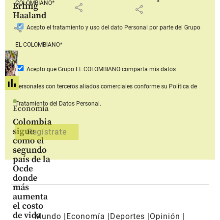
COLOMBIANO*
Erling
share
share
Haaland
share
Acepto
el tratamiento y uso del dato Personal
por parte del Grupo
EL COLOMBIANO*
Acepto que Grupo EL COLOMBIANO
comparta mis datos
personales con terceros aliados comerciales
conforme su Política de
Tratamiento del Datos Personal.
Economía
Colombia
sigue
como el
segundo
país de la
Ocde
donde
más
aumenta
el costo
de vida
Mundo
Economía
Deportes
Opinión