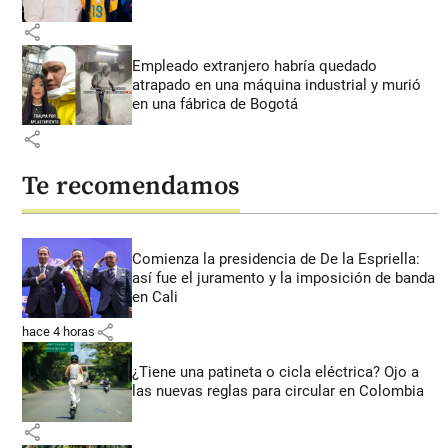
share
Empleado extranjero habría quedado
atrapado en una máquina industrial y murió
en una fábrica de Bogotá
share
Te recomendamos
Comienza la presidencia de De la Espriella:
así fue el juramento y la imposición de banda
en Cali
share
hace 4 horas
¿Tiene una patineta o cicla eléctrica? Ojo a
las nuevas reglas para circular en Colombia
share