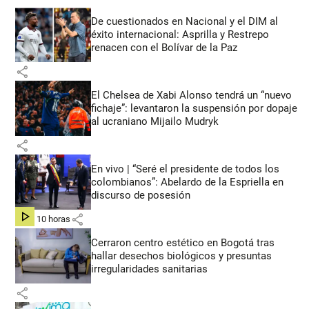
De cuestionados en Nacional y el DIM al
éxito internacional: Asprilla y Restrepo
renacen con el Bolívar de la Paz
share
El Chelsea de Xabi Alonso tendrá un “nuevo
fichaje”: levantaron la suspensión por dopaje
al ucraniano Mijailo Mudryk
share
En vivo | “Seré el presidente de todos los
colombianos”: Abelardo de la Espriella en
discurso de posesión
share
hace 10 horas
Cerraron centro estético en Bogotá tras
hallar desechos biológicos y presuntas
irregularidades sanitarias
share