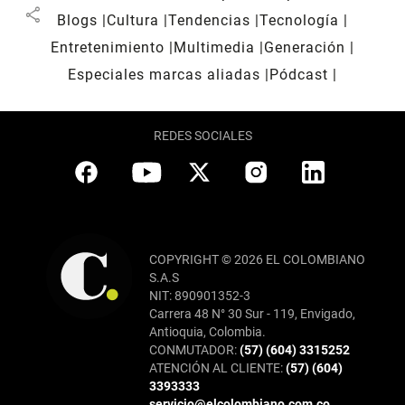
share
Blogs
Cultura
Tendencias
Tecnología
Entretenimiento
Multimedia
Generación
Especiales marcas aliadas
Pódcast
REDES SOCIALES
COPYRIGHT © 2026 EL COLOMBIANO
S.A.S
NIT: 890901352-3
Carrera 48 N° 30 Sur - 119, Envigado,
Antioquia, Colombia.
CONMUTADOR:
(57) (604) 3315252
ATENCIÓN AL CLIENTE:
(57) (604)
3393333
servicio@elcolombiano.com.co