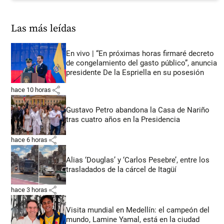
Las más leídas
En vivo | “En próximas horas firmaré decreto
de congelamiento del gasto público”, anuncia
presidente De la Espriella en su posesión
share
hace 10 horas
Gustavo Petro abandona la Casa de Nariño
tras cuatro años en la Presidencia
share
hace 6 horas
Alias ‘Douglas’ y ‘Carlos Pesebre’, entre los
trasladados de la cárcel de Itagüí
share
hace 3 horas
Visita mundial en Medellín: el campeón del
mundo, Lamine Yamal, está en la ciudad