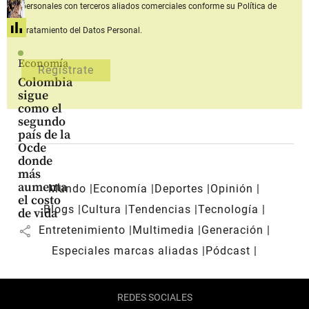
personales con terceros aliados comerciales
conforme su Política de
Tratamiento del Datos Personal.
Economía
Colombia
sigue
como el
segundo
país de la
Ocde
donde
más
aumenta
Mundo
Economía
Deportes
Opinión
el costo
Blogs
Cultura
Tendencias
Tecnología
de vida
share
Entretenimiento
Multimedia
Generación
Especiales marcas aliadas
Pódcast
REDES SOCIALES