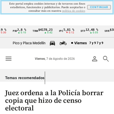
Este portal emplea cookies internas y de terceros con fines
estadísticos, funcionales y publicitarios. Puede aceptarlas o
CONTINUAR
consultar más en nuestra
politica de cookies
 %
2,8 %
$4178,23
5,81 %
12,48 %
$386
PIB
TRM
IPC
DTF
UVR
Cintillo
.30
▲ 0.10
▲ 0.42
▼ 0.12
▲ 0.05
de
Pico y Placa Medellín
Viernes
7 y 9
7 y 9
indicadores
económicos
menu
person
search
Viernes
, 7 de Agosto de 2026
Colombia
Temas recomendados
Juez ordena a la Policía borrar
copia que hizo de censo
electoral