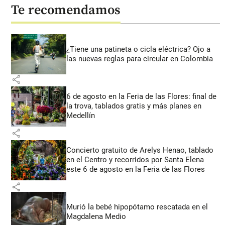
Te recomendamos
¿Tiene una patineta o cicla eléctrica? Ojo a
las nuevas reglas para circular en Colombia
share
6 de agosto en la Feria de las Flores: final de
la trova, tablados gratis y más planes en
Medellín
share
Concierto gratuito de Arelys Henao, tablado
en el Centro y recorridos por Santa Elena
este 6 de agosto en la Feria de las Flores
share
Murió la bebé hipopótamo rescatada en el
Magdalena Medio