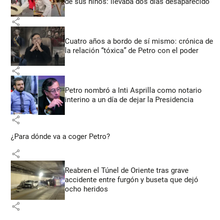
de sus niños: llevaba dos días desaparecido
share
Cuatro años a bordo de sí mismo: crónica de
la relación “tóxica” de Petro con el poder
share
Petro nombró a Inti Asprilla como notario
interino a un día de dejar la Presidencia
share
¿Para dónde va a coger Petro?
share
Reabren el Túnel de Oriente tras grave
accidente entre furgón y buseta que dejó
ocho heridos
share