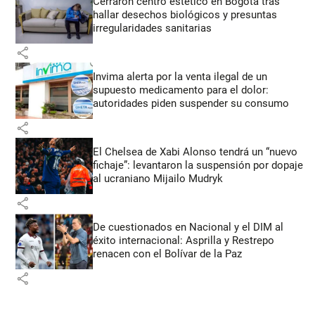
Cerraron centro estético en Bogotá tras
hallar desechos biológicos y presuntas
irregularidades sanitarias
share
Invima alerta por la venta ilegal de un
supuesto medicamento para el dolor:
autoridades piden suspender su consumo
share
El Chelsea de Xabi Alonso tendrá un “nuevo
fichaje”: levantaron la suspensión por dopaje
al ucraniano Mijailo Mudryk
share
De cuestionados en Nacional y el DIM al
éxito internacional: Asprilla y Restrepo
renacen con el Bolívar de la Paz
share