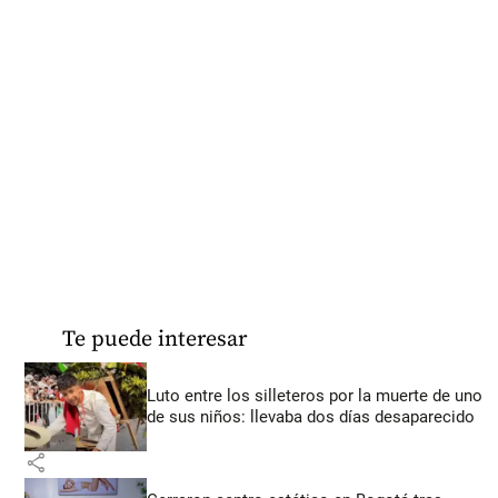
Te puede interesar
Luto entre los silleteros por la muerte de uno
de sus niños: llevaba dos días desaparecido
share