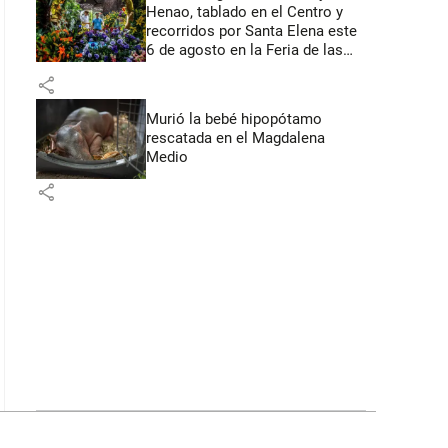
Henao, tablado en el Centro y
recorridos por Santa Elena este
6 de agosto en la Feria de las
Flores
share
Murió la bebé hipopótamo
rescatada en el Magdalena
Medio
share