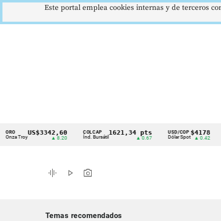
Este portal emplea cookies internas y de terceros con
US$3342,60
1621,34 pts
$4178
COLCAP
USD/COP
EUR/
Cintillo
 Troy
Índ. Bursátil
Dólar Spot
Euro
▲ 8.20
▲ 0.67
▲ 0.42
de
indicadores
graphic_eq
play_arrow
photo_camera
económicos
Colombia
Temas recomendados