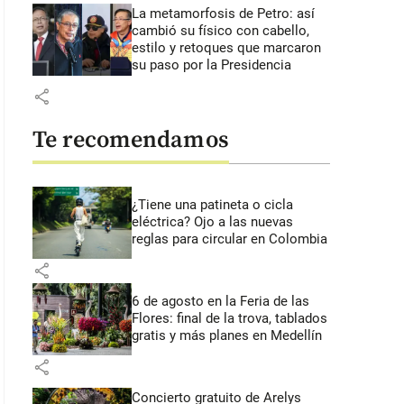
La metamorfosis de Petro: así
cambió su físico con cabello,
estilo y retoques que marcaron
su paso por la Presidencia
share
Te recomendamos
¿Tiene una patineta o cicla
eléctrica? Ojo a las nuevas
reglas para circular en Colombia
share
6 de agosto en la Feria de las
Flores: final de la trova, tablados
gratis y más planes en Medellín
share
Concierto gratuito de Arelys