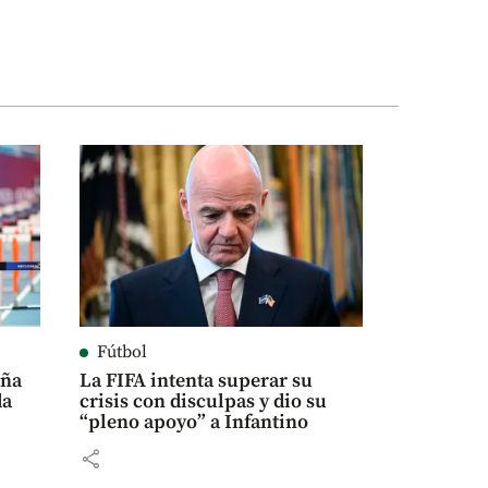
Fútbol
eña
La FIFA intenta superar su
da
crisis con disculpas y dio su
“pleno apoyo” a Infantino
share