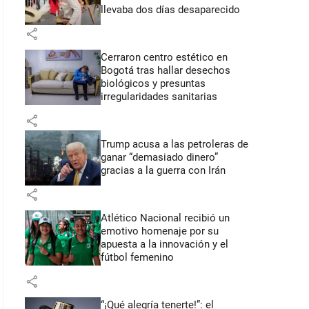
llevaba dos días desaparecido
share
Cerraron centro estético en
Bogotá tras hallar desechos
biológicos y presuntas
irregularidades sanitarias
share
Trump acusa a las petroleras de
ganar “demasiado dinero”
gracias a la guerra con Irán
share
Atlético Nacional recibió un
emotivo homenaje por su
apuesta a la innovación y el
fútbol femenino
share
“¡Qué alegría tenerte!”: el