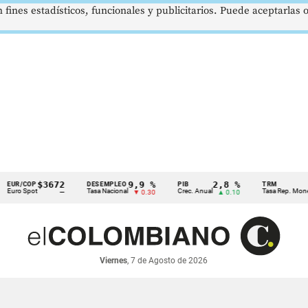
 fines estadísticos, funcionales y publicitarios. Puede aceptarlas
$3672
9,9 %
2,8 %
$4
COP
DESEMPLEO
PIB
TRM
 Spot
Tasa Nacional
Crec. Anual
Tasa Rep. Moneda
—
▼ 0.30
▲ 0.10
Viernes
, 7 de Agosto de 2026