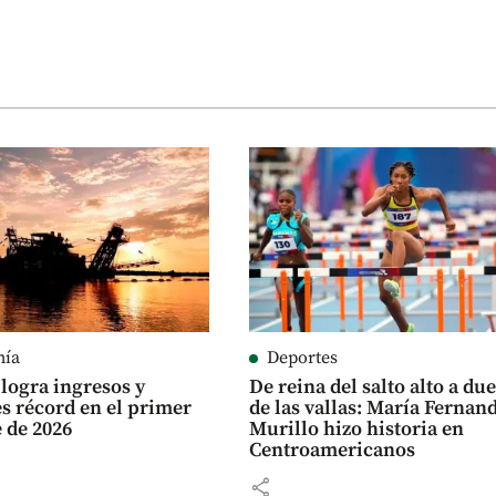
mía
Deportes
logra ingresos y
De reina del salto alto a du
es récord en el primer
de las vallas: María Fernan
 de 2026
Murillo hizo historia en
Centroamericanos
share