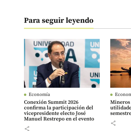
Para seguir leyendo
Economía
Econo
Conexión Summit 2026
Mineros 
confirma la participación del
utilidad
vicepresidente electo José
semestre
Manuel Restrepo en el evento
share
share