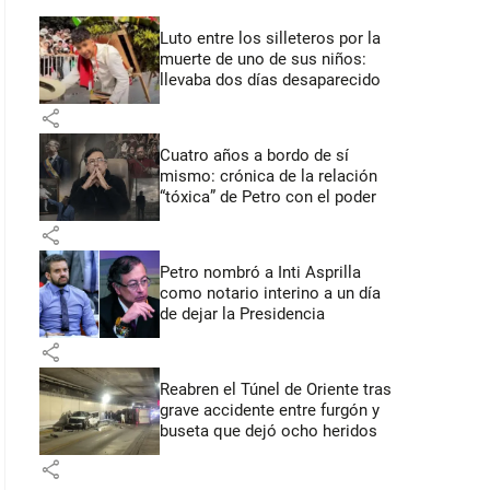
Luto entre los silleteros por la
muerte de uno de sus niños:
llevaba dos días desaparecido
share
Cuatro años a bordo de sí
mismo: crónica de la relación
“tóxica” de Petro con el poder
share
Petro nombró a Inti Asprilla
como notario interino a un día
de dejar la Presidencia
share
Reabren el Túnel de Oriente tras
grave accidente entre furgón y
buseta que dejó ocho heridos
share