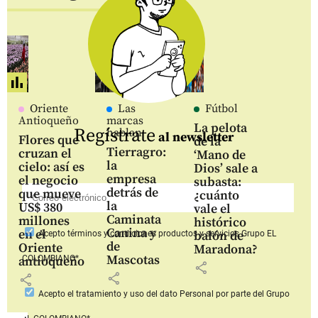
Oriente
Las
Fútbol
Antioqueño
marcas
La pelota
Regístrate
hablan
al newsletter
Flores que
de la
Tierragro:
cruzan el
‘Mano de
la
cielo: así es
Dios’ sale a
empresa
el negocio
subasta:
detrás de
que mueve
¿cuánto
la
US$ 380
vale el
Caminata
millones
histórico
Canina y
en el
balón de
Acepto
términos y condiciones productos y servicios
Grupo EL
de
Oriente
Maradona?
Mascotas
COLOMBIANO*
antioqueño
share
share
share
Acepto
el tratamiento y uso del dato Personal
por parte del Grupo