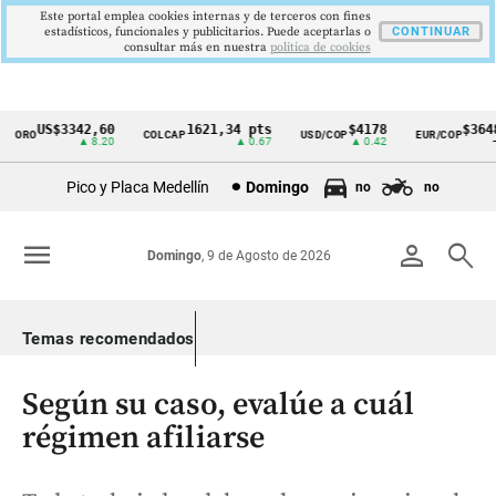
Este portal emplea cookies internas y de terceros con fines
estadísticos, funcionales y publicitarios. Puede aceptarlas o
CONTINUAR
consultar más en nuestra
politica de cookies
US$3342,60
1621,34 pts
$4178
$3648
ORO
COLCAP
USD/COP
EUR/COP
Cintillo
▲ 8.20
▲ 0.67
▲ 0.42
—
de
Pico y Placa Medellín
Domingo
no
no
indicadores
económicos
menu
person
search
Domingo
, 9 de Agosto de 2026
Colombia
Temas recomendados
Según su caso, evalúe a cuál
régimen afiliarse