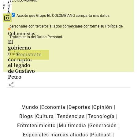
EL COLOMBIANO*
Acepto que Grupo EL COLOMBIANO
comparta mis datos
personales con terceros aliados comerciales
conforme su Política de
Columnistas
Tratamiento del Datos Personal.
El
gobierno
más
corrupto:
el legado
de Gustavo
Petro
share
Mundo
Economía
Deportes
Opinión
Blogs
Cultura
Tendencias
Tecnología
Entretenimiento
Multimedia
Generación
Especiales marcas aliadas
Pódcast