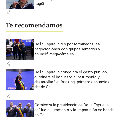
Itagüí
share
Te recomendamos
De la Espriella dio por terminadas las
negociaciones con grupos armados y
anunció megacárceles
share
De la Espriella congelará el gasto público,
eliminará el impuesto al patrimonio y
desarrollará el fracking: primeros anuncios
desde Cali
share
Comienza la presidencia de De la Espriella:
así fue el juramento y la imposición de banda
en Cali