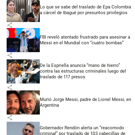
Lo que se sabe del traslado de Epa Colombia
a cárcel de Ibagué por presuntos privilegios
share
FBI reveló atentado frustrado para asesinar a
Messi en el Mundial con “cuatro bombas”
share
De la Espriella anuncia “mano de hierro”
contra las estructuras criminales luego del
traslado de 117 presos
share
Murió Jorge Messi, padre de Lionel Messi, en
Argentina
share
Gobernador Rendón alerta un “reacomodo
criminal” por traslado de 103 cabecillas de