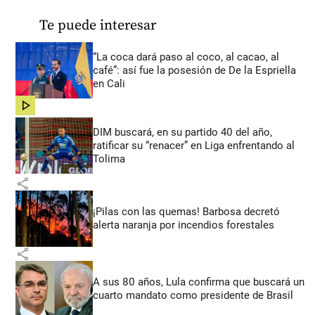
Te puede interesar
“La coca dará paso al coco, al cacao, al
café”: así fue la posesión de De la Espriella
en Cali
share
DIM buscará, en su partido 40 del año,
ratificar su “renacer” en Liga enfrentando al
Tolima
share
¡Pilas con las quemas! Barbosa decretó
alerta naranja por incendios forestales
share
A sus 80 años, Lula confirma que buscará un
cuarto mandato como presidente de Brasil