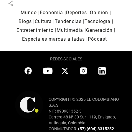
share
Mundo
Economía
Deportes
Opinión
Blogs
Cultura
Tendencias
Tecnología
Entretenimiento
Multimedia
Generación
Especiales marcas aliadas
Pódcast
REDES SOCIALES
COPYRIGHT © 2026 EL COLOMBIANO
S.A.S
NIT: 890901352-3
Carrera 48 N° 30 Sur - 119, Envigado,
Antioquia, Colombia.
CONMUTADOR:
(57) (604) 3315252