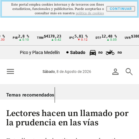
Este portal emplea cookies internas y de terceros con fines
estadísticos, funcionales y publicitarios. Puede aceptarlas o
CONTINUAR
consultar más en nuestra
politica de cookies
%
2,8 %
$4178,23
5,81 %
12,48 %
$386,
PIB
TRM
IPC
DTF
UVR
Cintillo
0
▲ 0.10
▲ 0.42
▼ 0.12
▲ 0.05
▲
de
Pico y Placa Medellín
Sabado
no
no
indicadores
económicos
menu
person
search
Sábado
, 8 de Agosto de 2026
Colombia
Temas recomendados
Lectores hacen un llamado por
la prudencia en las vías