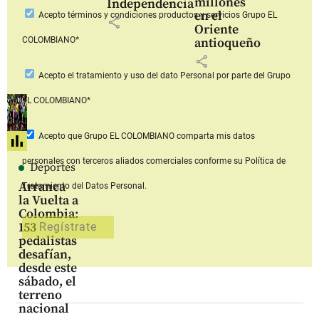
millones
Independencia
en el
Acepto
términos y condiciones productos y servicios
Grupo EL
share
Oriente
COLOMBIANO*
antioqueño
share
Acepto
el tratamiento y uso del dato Personal
por parte del Grupo
EL COLOMBIANO*
Acepto que Grupo EL COLOMBIANO
comparta mis datos
personales con terceros aliados comerciales
conforme su Política de
Deportes
Arranca
Tratamiento del Datos Personal.
la Vuelta a
Colombia:
153
pedalistas
desafían,
desde este
sábado, el
terreno
nacional