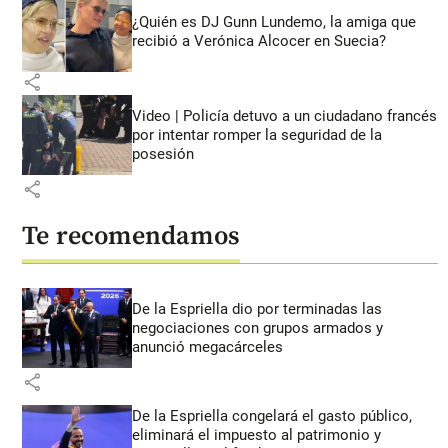
¿Quién es DJ Gunn Lundemo, la amiga que
recibió a Verónica Alcocer en Suecia?
share
Video | Policía detuvo a un ciudadano francés
por intentar romper la seguridad de la
posesión
share
Te recomendamos
De la Espriella dio por terminadas las
negociaciones con grupos armados y
anunció megacárceles
share
De la Espriella congelará el gasto público,
eliminará el impuesto al patrimonio y