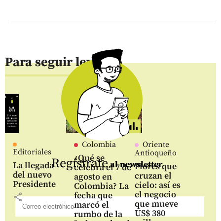
Para seguir leyendo
Colombia
Oriente
Editoriales
Antioqueño
¿Qué se
Regístrate
al newsletter
La llegada
Flores que
celebra el 7 de
del nuevo
cruzan el
agosto en
Presidente
cielo: así es
Colombia? La
el negocio
fecha que
share
que mueve
marcó el
US$ 380
rumbo de la