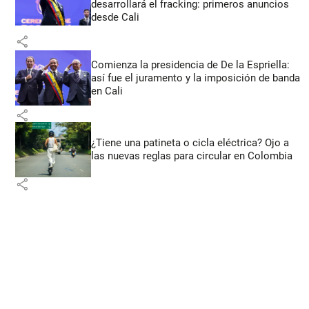
desarrollará el fracking: primeros anuncios
desde Cali
share
Comienza la presidencia de De la Espriella:
así fue el juramento y la imposición de banda
en Cali
share
¿Tiene una patineta o cicla eléctrica? Ojo a
las nuevas reglas para circular en Colombia
share