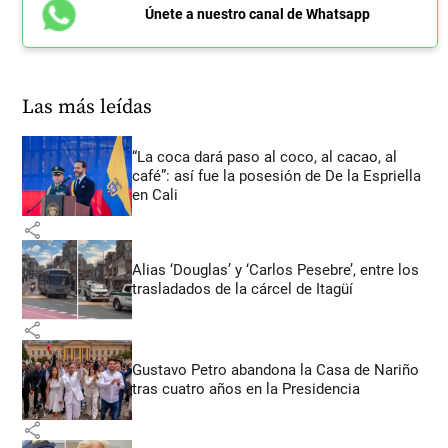
Únete a nuestro canal de Whatsapp
Las más leídas
“La coca dará paso al coco, al cacao, al
café”: así fue la posesión de De la Espriella
en Cali
share
Alias ‘Douglas’ y ‘Carlos Pesebre’, entre los
trasladados de la cárcel de Itagüí
share
Gustavo Petro abandona la Casa de Nariño
tras cuatro años en la Presidencia
share