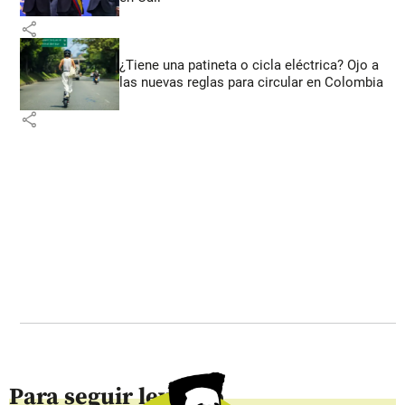
share
¿Tiene una patineta o cicla eléctrica? Ojo a
las nuevas reglas para circular en Colombia
share
Para seguir leyendo