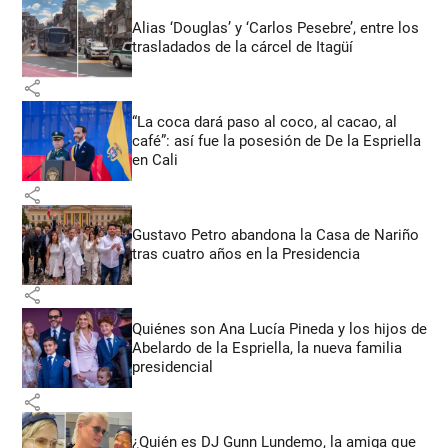
Alias ‘Douglas’ y ‘Carlos Pesebre’, entre los
trasladados de la cárcel de Itagüí
share
“La coca dará paso al coco, al cacao, al
café”: así fue la posesión de De la Espriella
en Cali
share
Gustavo Petro abandona la Casa de Nariño
tras cuatro años en la Presidencia
share
Quiénes son Ana Lucía Pineda y los hijos de
Abelardo de la Espriella, la nueva familia
presidencial
share
¿Quién es DJ Gunn Lundemo, la amiga que