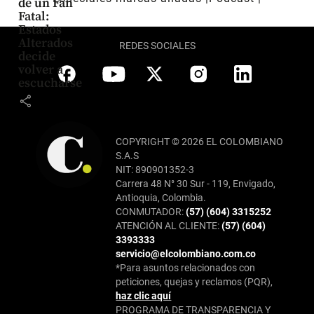
de un Fan
Fatal:
Estados
Alterados
REDES SOCIALES
decide
volver a
escucharse
share
COPYRIGHT © 2026 EL COLOMBIANO
S.A.S
NIT: 890901352-3
Carrera 48 N° 30 Sur - 119, Envigado,
Antioquia, Colombia.
CONMUTADOR:
(57) (604) 3315252
ATENCIÓN AL CLIENTE:
(57) (604)
3393333
servicio@elcolombiano.com.co
*Para asuntos relacionados con
peticiones, quejas y reclamos (PQR),
haz clic aquí
PROGRAMA DE TRANSPARENCIA Y