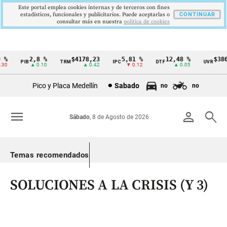
Este portal emplea cookies internas y de terceros con fines
estadísticos, funcionales y publicitarios. Puede aceptarlas o
CONTINUAR
consultar más en nuestra
politica de cookies
%
2,8 %
$4178,23
5,81 %
12,48 %
$386,
PIB
TRM
IPC
DTF
UVR
Cintillo
0
▲ 0.10
▲ 0.42
▼ 0.12
▲ 0.05
▲ 
de
Pico y Placa Medellín
Sabado
no
no
indicadores
económicos
menu
person
search
Sábado
, 8 de Agosto de 2026
Colombia
Temas recomendados
SOLUCIONES A LA CRISIS (Y 3)