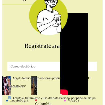
Regístrate
al newsletter
Acepto
términos y condiciones productos y servicios
Grupo EL
COLOMBIANO*
Acepto
el tratamiento y uso del dato Personal
por parte del Grupo
Tecnología
Videos
Colombia