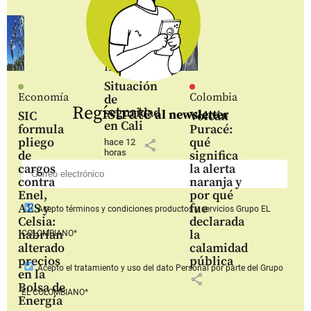
Inicio
Situación
Economía
Colombia
de
Regístrate
seguridad
al newsletter
SIC
Volcán
en Cali
formula
Puracé:
pliego
qué
hace 12
share
horas
de
significa
cargos
la alerta
contra
naranja y
Enel,
por qué
AES y
fue
Acepto
términos y condiciones productos y servicios
Grupo EL
Celsia:
declarada
habrían
la
COLOMBIANO*
alterado
calamidad
precios
pública
Acepto
el tratamiento y uso del dato Personal
por parte del Grupo
en la
share
Bolsa de
EL COLOMBIANO*
Energía