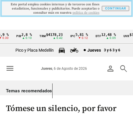
Este portal emplea cookies internas y de terceros con fines
estadísticos, funcionales y publicitarios. Puede aceptarlas o
CONTINUAR
consultar más en nuestra
politica de cookies
 %
2,8 %
$4178,23
5,81 %
12,48 %
$38
PIB
TRM
IPC
DTF
UVR
Cintillo
.30
▲ 0.10
▲ 0.42
▼ 0.12
▲ 0.05
de
Pico y Placa Medellín
Jueves
3 y 6
3 y 6
indicadores
económicos
menu
person
search
Jueves
, 6 de Agosto de 2026
Colombia
Temas recomendados
Tómese un silencio, por favor