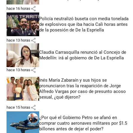
share
hace 16 horas
Policía neutralizó buseta con media tonelada
de explosivos que iba hacia Cali horas antes
de la posesión de De la Espriella
share
hace 13 horas
Claudia Carrasquilla renunció al Concejo de
Medellín: irá al gobierno de De La Espriella
share
hace 13 horas
Inés María Zabaraín y sus hijos se
pronunciaron tras la reaparición de Jorge
Alfredo Vargas por caso de presunto acoso
sexual, ¿qué dijeron?
share
hace 15 horas
¿Por qué el Gobierno Petro se afanó en
comprar cuatro aeronaves militares por $1.5
billones antes de dejar el poder?