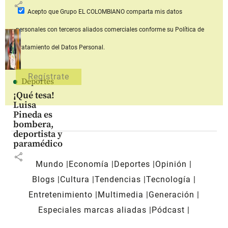
share
Acepto que Grupo EL COLOMBIANO
comparta mis datos
personales con terceros aliados comerciales
conforme su Política de
Tratamiento del Datos Personal.
Deportes
¡Qué tesa!
Luisa
Pineda es
bombera,
deportista y
paramédico
share
Mundo
Economía
Deportes
Opinión
Blogs
Cultura
Tendencias
Tecnología
Entretenimiento
Multimedia
Generación
Especiales marcas aliadas
Pódcast