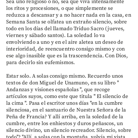
Sea uno religioso o no, sea que viva intensamente
los ritos y procesiones, o que simplemente se
reduzca a descansar y a no hacer nada en la casa, en
Semana Santa se olfatea un extraño silencio, sobre
todo en los días del llamado Triduo Sacro (jueves,
viernes y sábado santos). La soledad lo va
envolviendo a uno y en el aire aletea un deseo de
interioridad, de reencuentro consigo mismo y con
ese algo inasible que es la trascendencia. Con Dios,
para decirlo sin eufemismos.
Estar solo. A solas consigo mismo. Recuerdo unos
textos de don Miguel de Unamuno, en su libro "
Andanzas y visiones españolas ", que recoge
artículos suyos, como este que titula " El silencio de
la cima ". Pasa el escritor unos días "en la cumbre
silenciosa, en el santuario de Nuestra Señora de la
Peña de Francia? Y allí arriba, en la soledad de la
cumbre, entre los enhiestos y duros peñascos, un
silencio divino, un silencio recreador. Silencio, sobre
todo"? "Allí, a solas con la montaña, volvía mi vista