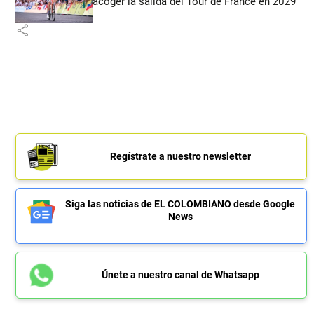
acoger la salida del Tour de France en 2029
share
Regístrate a nuestro newsletter
Siga las noticias de EL COLOMBIANO desde Google
News
Únete a nuestro canal de Whatsapp