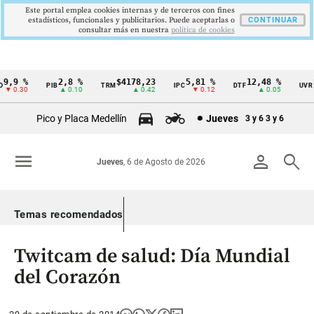
Este portal emplea cookies internas y de terceros con fines
estadísticos, funcionales y publicitarios. Puede aceptarlas o
CONTINUAR
consultar más en nuestra
politica de cookies
9,9 %
2,8 %
$4178,23
5,81 %
12,48 %
$
PIB
TRM
IPC
DTF
UVR
Cintillo
▼ 0.30
▲ 0.10
▲ 0.42
▼ 0.12
▲ 0.05
de
Pico y Placa Medellín
Jueves
3 y 6
3 y 6
indicadores
económicos
menu
person
search
Jueves
, 6 de Agosto de 2026
Colombia
Temas recomendados
Twitcam de salud: Día Mundial
del Corazón