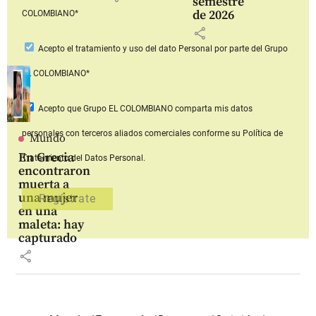
semestre
de 2026
COLOMBIANO*
share
Acepto
el tratamiento y uso del dato Personal
por parte del Grupo
EL COLOMBIANO*
Acepto que Grupo EL COLOMBIANO
comparta mis datos
personales con terceros aliados comerciales
conforme su Política de
Mundo
En Grecia
Tratamiento del Datos Personal.
encontraron
muerta a
una mujer
en una
maleta: hay
capturado
share