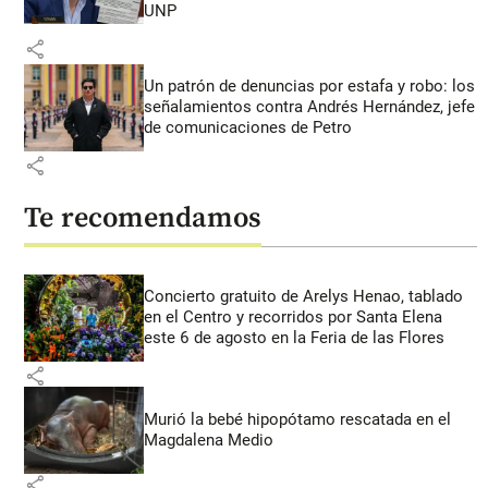
UNP
share
Un patrón de denuncias por estafa y robo: los
señalamientos contra Andrés Hernández, jefe
de comunicaciones de Petro
share
Te recomendamos
Concierto gratuito de Arelys Henao, tablado
en el Centro y recorridos por Santa Elena
este 6 de agosto en la Feria de las Flores
share
Murió la bebé hipopótamo rescatada en el
Magdalena Medio
share