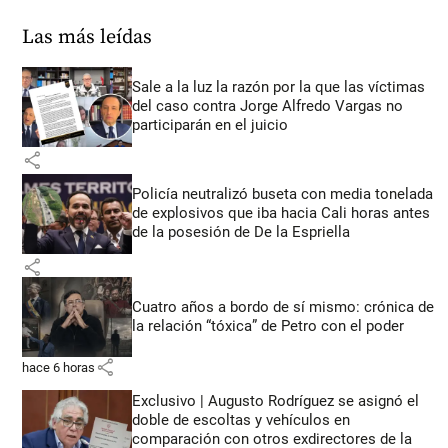
Las más leídas
Sale a la luz la razón por la que las víctimas
del caso contra Jorge Alfredo Vargas no
participarán en el juicio
share
Policía neutralizó buseta con media tonelada
de explosivos que iba hacia Cali horas antes
de la posesión de De la Espriella
share
Cuatro años a bordo de sí mismo: crónica de
la relación “tóxica” de Petro con el poder
share
hace 6 horas
Exclusivo | Augusto Rodríguez se asignó el
doble de escoltas y vehículos en
comparación con otros exdirectores de la