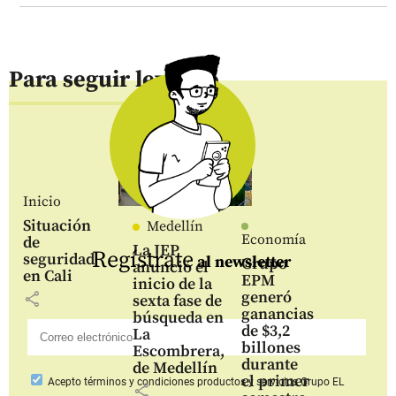
Para seguir leyendo
Inicio
Situación
Medellín
Economía
de
La JEP
Regístrate
seguridad
al newsletter
Grupo
anunció el
en Cali
EPM
inicio de la
generó
share
sexta fase de
ganancias
búsqueda en
de $3,2
La
billones
Escombrera,
durante
de Medellín
el primer
Acepto
términos y condiciones productos y servicios
Grupo EL
share