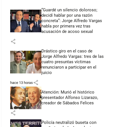
“Guardé un silencio doloroso;
decidí hablar por una razón
concreta”: Jorge Alfredo Vargas
habla por primera vez tras
acusación de acoso sexual
share
Drástico giro en el caso de
Jorge Alfredo Vargas: tres de las
cuatro presuntas víctimas
renunciaron a participar en el
juicio
share
hace 13 horas
Atención: Murió el histórico
presentador Alfonso Lizarazo,
creador de Sábados Felices
share
Policía neutralizó buseta con