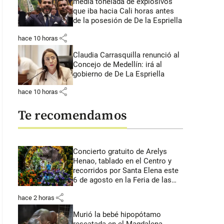
media tonelada de explosivos
que iba hacia Cali horas antes
de la posesión de De la Espriella
share
hace 10 horas
Claudia Carrasquilla renunció al
Concejo de Medellín: irá al
gobierno de De La Espriella
share
hace 10 horas
Te recomendamos
Concierto gratuito de Arelys
Henao, tablado en el Centro y
recorridos por Santa Elena este
6 de agosto en la Feria de las
Flores
share
hace 2 horas
Murió la bebé hipopótamo