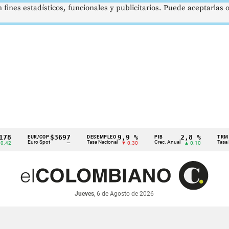
 fines estadísticos, funcionales y publicitarios. Puede aceptarlas
$3697
9,9 %
2,8 %
EUR/COP
DESEMPLEO
PIB
TRM
Euro Spot
Tasa Nacional
Crec. Anual
Tasa Rep. M
—
▼ 0.30
▲ 0.10
Jueves
, 6 de Agosto de 2026