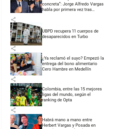
concreta”: Jorge Alfredo Vargas
habla por primera vez tras
acusación de acoso sexual
share
UBPD recupera 11 cuerpos de
desaparecidos en Turbo
share
¿Ya reclamó el suyo? Empezó la
entrega del bono alimentario
Cero Hambre en Medellín
share
Colombia, entre las 15 mejores
ligas del mundo, según el
ranking de Opta
share
Habrá mano a mano entre
Herbert Vargas y Posada en