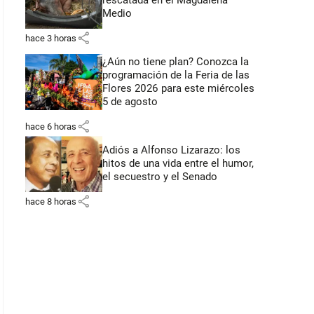
rescatada en el Magdalena
Medio
share
hace 3 horas
¿Aún no tiene plan? Conozca la
programación de la Feria de las
Flores 2026 para este miércoles
5 de agosto
share
hace 6 horas
Adiós a Alfonso Lizarazo: los
hitos de una vida entre el humor,
el secuestro y el Senado
share
hace 8 horas