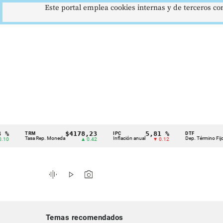
Este portal emplea cookies internas y de terceros con
$4178,23
5,81 %
12,4
TRM
IPC
DTF
Cintillo
Tasa Rep. Moneda
Inflación anual
Dep. Término Fijo
▲ 0.42
▼ 0.12
▲ 
de
indicadores
graphic_eq
play_arrow
photo_camera
económicos
Colombia
Temas recomendados