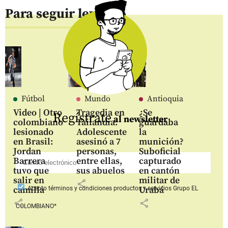
Para seguir leyendo
Fútbol
Mundo
Antioquia
Video | Otro
Tragedia en
¿Se
Regístrate
al newsletter
colombiano
Tailandia:
guardaba
lesionado
Adolescente
la
en Brasil:
asesinó a 7
munición?
Jordan
personas,
Suboficial
Barrera
entre ellas,
capturado
tuvo que
sus abuelos
en cantón
salir en
militar de
share
camilla
Urabá
Acepto
términos y condiciones productos y servicios
Grupo EL
share
share
COLOMBIANO*