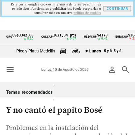
Este portal emplea cookies internas y de terceros con fines
estadísticos, funcionales y publicitarios. Puede aceptarlas o
CONTINUAR
consultar más en nuestra
politica de cookies
US$3342,60
1621,34 pts
$4178
$3647
ORO
COLCAP
USD/COP
EUR/COP
Cintillo
▲ 8.20
▲ 0.67
▲ 0.42
▼ 2.00
de
Pico y Placa Medellín
Lunes
5 y 8
5 y 8
indicadores
económicos
menu
person
search
Lunes
, 10 de Agosto de 2026
Colombia
Temas recomendados
Y no cantó el papito Bosé
Problemas en la instalación del