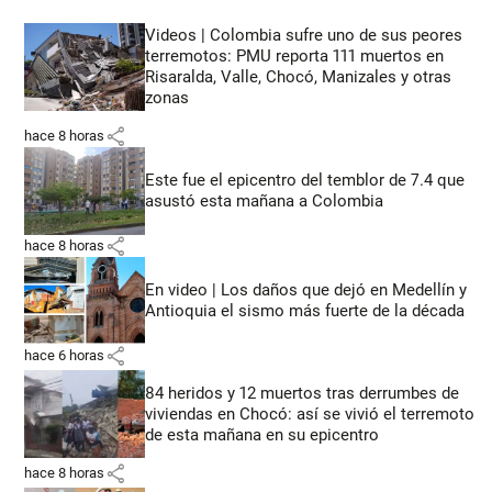
Videos | Colombia sufre uno de sus peores
terremotos: PMU reporta 111 muertos en
Risaralda, Valle, Chocó, Manizales y otras
zonas
share
hace 8 horas
Este fue el epicentro del temblor de 7.4 que
asustó esta mañana a Colombia
share
hace 8 horas
En video | Los daños que dejó en Medellín y
Antioquia el sismo más fuerte de la década
share
hace 6 horas
84 heridos y 12 muertos tras derrumbes de
viviendas en Chocó: así se vivió el terremoto
de esta mañana en su epicentro
share
hace 8 horas