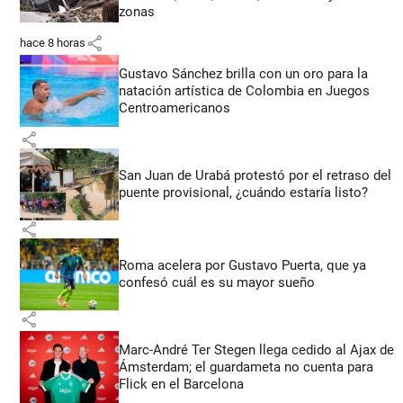
zonas
share
hace 8 horas
Gustavo Sánchez brilla con un oro para la
natación artística de Colombia en Juegos
Centroamericanos
share
San Juan de Urabá protestó por el retraso del
puente provisional, ¿cuándo estaría listo?
share
Roma acelera por Gustavo Puerta, que ya
confesó cuál es su mayor sueño
share
Marc-André Ter Stegen llega cedido al Ajax de
Ámsterdam; el guardameta no cuenta para
Flick en el Barcelona