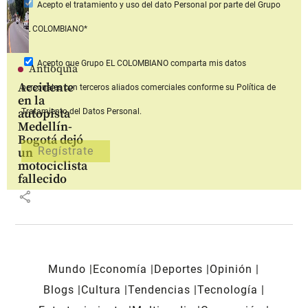
Acepto
el tratamiento y uso del dato Personal
por parte del Grupo
EL COLOMBIANO*
Acepto que Grupo EL COLOMBIANO
comparta mis datos
Antioquia
Accidente
personales con terceros aliados comerciales
conforme su Política de
en la
autopista
Tratamiento del Datos Personal.
Medellín-
Bogotá dejó
un
motociclista
fallecido
share
Mundo
Economía
Deportes
Opinión
Blogs
Cultura
Tendencias
Tecnología