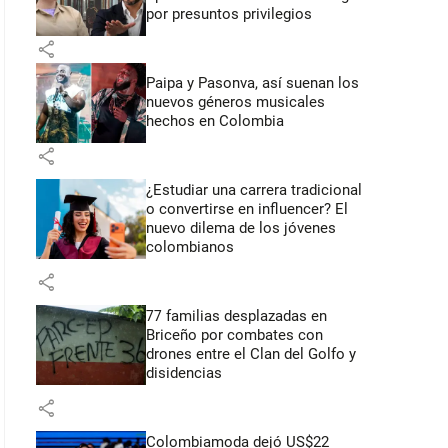
por presuntos privilegios
share
Paipa y Pasonva, así suenan los
nuevos géneros musicales
hechos en Colombia
share
¿Estudiar una carrera tradicional
o convertirse en influencer? El
nuevo dilema de los jóvenes
colombianos
share
77 familias desplazadas en
Briceño por combates con
drones entre el Clan del Golfo y
disidencias
share
Colombiamoda dejó US$22