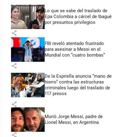
Lo que se sabe del traslado de
Epa Colombia a cárcel de Ibagué
por presuntos privilegios
share
FBI reveló atentado frustrado
para asesinar a Messi en el
Mundial con “cuatro bombas”
share
De la Espriella anuncia “mano de
hierro” contra las estructuras
criminales luego del traslado de
117 presos
share
Murió Jorge Messi, padre de
Lionel Messi, en Argentina
share