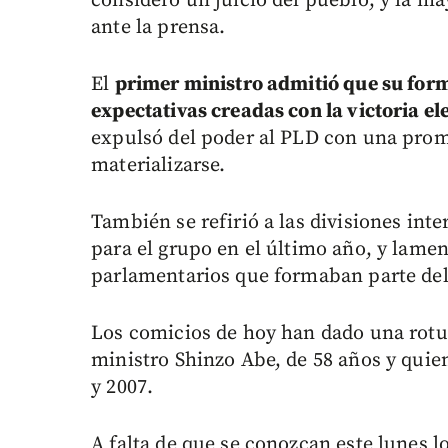
considero un juicio del pueblo, y la m
ante la prensa.
El
primer ministro admitió que su form
expectativas creadas con la victoria el
expulsó del poder al PLD con una prom
materializarse.
También se refirió a las divisiones int
para el grupo en el último año, y lame
parlamentarios que formaban parte del 
Los comicios de hoy han dado una rotun
ministro Shinzo Abe, de 58 años y quie
y 2007.
A falta de que se conozcan este lunes lo