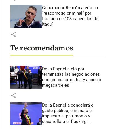
Gobernador Rendón alerta un
“reacomodo criminal” por
traslado de 103 cabecillas de
Itagüí
share
Te recomendamos
De la Espriella dio por
terminadas las negociaciones
con grupos armados y anunció
megacárceles
share
De la Espriella congelará el
gasto público, eliminará el
impuesto al patrimonio y
desarrollará el fracking:
primeros anuncios desde Cali