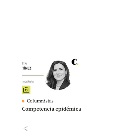
Columnistas
Competencia epidémica
share