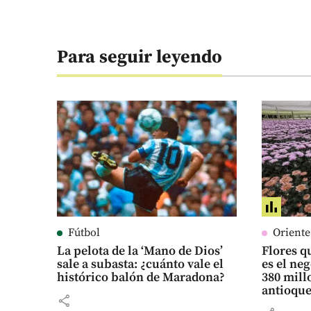
Para seguir leyendo
Fútbol
Orient
La pelota de la ‘Mano de Dios’
Flores qu
sale a subasta: ¿cuánto vale el
es el ne
histórico balón de Maradona?
380 mill
antioqu
share