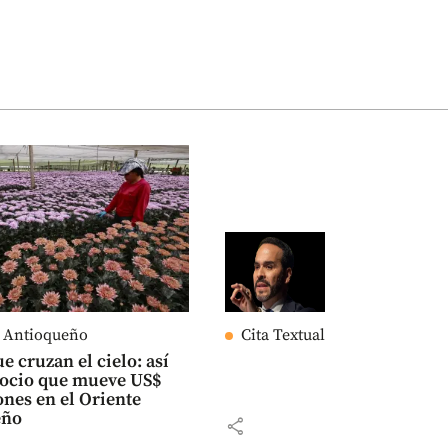
e Antioqueño
Cita Textual
e cruzan el cielo: así
gocio que mueve US$
ones en el Oriente
eño
share