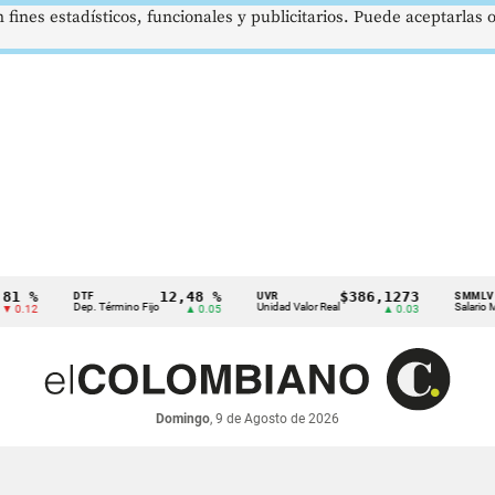
 fines estadísticos, funcionales y publicitarios. Puede aceptarlas
12,48 %
$386,1273
$
DTF
UVR
SMMLV
Dep. Término Fijo
Unidad Valor Real
Salario Mínimo
▲ 0.05
▲ 0.03
Domingo
, 9 de Agosto de 2026