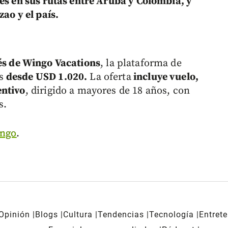
les en sus rutas entre Aruba y Colombia, y
ao y el país.
és de Wingo Vacations
, la plataforma de
as
desde USD 1.020.
La oferta
incluye vuelo,
entivo
, dirigido a mayores de 18 años, con
s.
ngo
.
Opinión
Blogs
Cultura
Tendencias
Tecnología
Entret