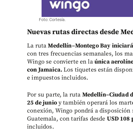
Foto: Cortesía.
Nuevas rutas directas desde Me
La ruta
Medellín–Montego Bay iniciará
con tres frecuencias semanales, los ma
Wingo se convierte en la
única aerolín
con Jamaica.
Los tiquetes están dispo
e impuestos incluidos.
Por su parte, la ruta
Medellín–Ciudad d
25 de junio
y también operará los marte
conexión, Wingo pondrá a disposición
Guatemala, con tarifas desde
USD 108 p
incluidos.