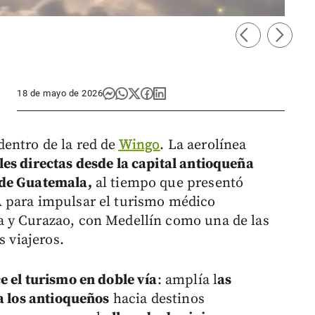
arrow_back_ios
arrow_forward_ios
Foto: C
18 de mayo de 2026
entro de la red de
Wingo
. La aerolínea
les directas desde la capital antioqueña
 de Guatemala,
al tiempo que presentó
A
para impulsar el turismo médico
 y Curazao, con Medellín como una de las
s viajeros.
e el turismo en doble vía
: amplía l
as
ra los antioqueños
hacia destinos