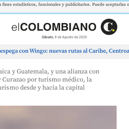
 fines estadísticos, funcionales y publicitarios. Puede aceptarlas
$386,1273
$1.750.905
US$73,
UVR
SMMLV
BRENT
Pico y Placa Medellín
Sabado
no
no
Unidad Valor Real
Salario Mínimo
Petróleo
▲ 0.03
—
▼ 1
Sábado
, 8 de Agosto de 2026
espega con Wingo: nuevas rutas al Caribe, Centro
aica y Guatemala, y una alianza con
y Curazao por turismo médico, la
urismo desde y hacia la capital