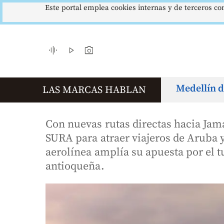
Este portal emplea cookies internas y de terceros con
$4178,23
5,81 %
12,48 %
IPC
DTF
p. Moneda
Inflación anual
Dep. Término Fijo
▲ 0.42
▼ 0.12
▲ 0.05
graphic_eq
play_arrow
photo_camera
Medellín d
LAS MARCAS HABLAN
Con nuevas rutas directas hacia Jam
SURA para atraer viajeros de Aruba 
aerolínea amplía su apuesta por el t
antioqueña.