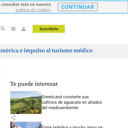
 o consultar más en nuestra
48
US$3342,60
1621,34 pts
$41
ORO
COLCAP
USD/COP
CONTINUAR
Onza Troy
Índ. Bursátil
Dólar Spot
.12
▲ 8.20
▲ 0.67
▲ 0.
politica de cookies
search
menu
person
Suscríbete
américa e impulso al turismo médico
Te puede interesar
GreenLand convierte sus
cultivos de aguacate en aliados
del medioambiente
share
Entre ladridos y mucho amor se