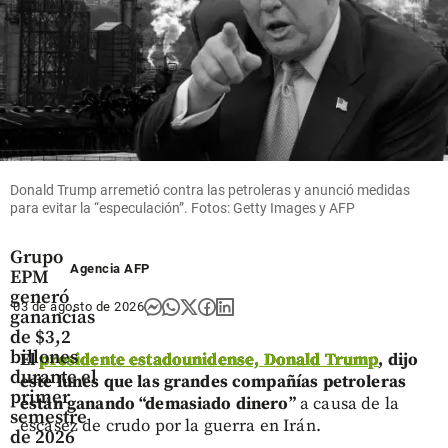
cuando
las
empresas
crecen
share
Donald Trump arremetió contra las petroleras y anunció medidas
para evitar la “especulación”. Fotos: Getty Images y AFP
Economía
Grupo
Agencia AFP
EPM
generó
03 de agosto de 2026
ganancias
de $3,2
billones
El
presidente estadounidense, Donald Trump
, dijo
durante el
este lunes que las grandes compañías petroleras
primer
están ganando “demasiado dinero”
a causa de la
semestre
escasez de crudo por la guerra en Irán.
de 2026