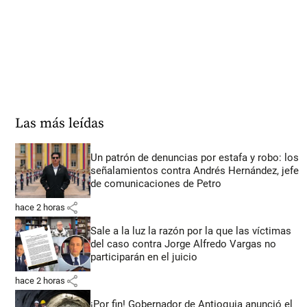
Las más leídas
Un patrón de denuncias por estafa y robo: los
señalamientos contra Andrés Hernández, jefe
de comunicaciones de Petro
share
hace 2 horas
Sale a la luz la razón por la que las víctimas
del caso contra Jorge Alfredo Vargas no
participarán en el juicio
share
hace 2 horas
¡Por fin! Gobernador de Antioquia anunció el