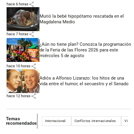
share
hace 6 horas
Murió la bebé hipopótamo rescatada en el
Magdalena Medio
share
hace 7 horas
¿Aún no tiene plan? Conozca la programación
de la Feria de las Flores 2026 para este
miércoles 5 de agosto
share
hace 10 horas
Adiós a Alfonso Lizarazo: los hitos de una
vida entre el humor, el secuestro y el Senado
share
hace 12 horas
Temas
Internacional
Conflictos internacionales
Viole
recomendados