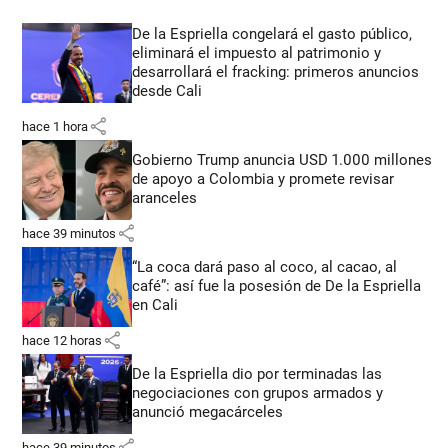
De la Espriella congelará el gasto público,
eliminará el impuesto al patrimonio y
desarrollará el fracking: primeros anuncios
desde Cali
share
hace 1 hora
Gobierno Trump anuncia USD 1.000 millones
de apoyo a Colombia y promete revisar
aranceles
share
hace 39 minutos
“La coca dará paso al coco, al cacao, al
café”: así fue la posesión de De la Espriella
en Cali
share
hace 12 horas
De la Espriella dio por terminadas las
negociaciones con grupos armados y
anunció megacárceles
share
hace 39 minutos