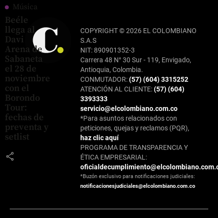
Música
Beéle
llega al
COPYRIGHT © 2026 EL COLOMBIANO
Davi
S.A.S
Arena de
NIT: 890901352-3
Sabaneta
Carrera 48 N° 30 Sur - 119, Envigado,
el 28 de
Antioquia, Colombia.
noviembre
CONMUTADOR:
(57) (604) 3315252
con el
ATENCIÓN AL CLIENTE:
(57) (604)
Borondo
3393333
Tour:
servicio@elcolombiano.com.co
fechas de
*Para asuntos relacionados con
preventa y
peticiones, quejas y reclamos (PQR),
setlist
haz clic aquí
PROGRAMA DE TRANSPARENCIA Y
share
ÉTICA EMPRESARIAL:
oficialdecumplimiento@elcolombiano.com.
*Buzón exclusivo para notificaciones judiciales:
notificacionesjudiciales@elcolombiano.com.co