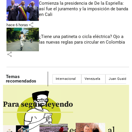
Comienza la presidencia de De la Espriella:
así fue el juramento y la imposición de banda
en Cali
share
hace 6 horas
¿Tiene una patineta o cicla eléctrica? Ojo a
las nuevas reglas para circular en Colombia
share
Temas
Internacional
Venezuela
Juan Guaidó
recomendados
Para seguir leyendo
Regístrate al