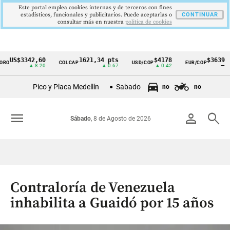
Este portal emplea cookies internas y de terceros con fines
estadísticos, funcionales y publicitarios. Puede aceptarlas o
CONTINUAR
consultar más en nuestra
politica de cookies
US$3342,60
1621,34 pts
$4178
$3639
O
COLCAP
USD/COP
EUR/COP
Cintillo
▲ 8.20
▲ 0.67
▲ 0.42
—
de
Pico y Placa Medellín
Sabado
no
no
indicadores
económicos
menu
person
search
Sábado
, 8 de Agosto de 2026
Colombia
Contraloría de Venezuela
inhabilita a Guaidó por 15 años