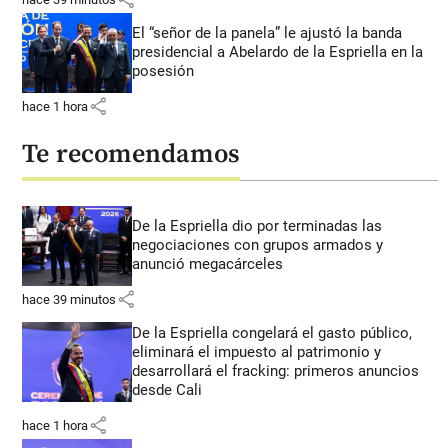
El “señor de la panela” le ajustó la banda
presidencial a Abelardo de la Espriella en la
posesión
share
hace 1 hora
Te recomendamos
De la Espriella dio por terminadas las
negociaciones con grupos armados y
anunció megacárceles
share
hace 39 minutos
De la Espriella congelará el gasto público,
eliminará el impuesto al patrimonio y
desarrollará el fracking: primeros anuncios
desde Cali
share
hace 1 hora