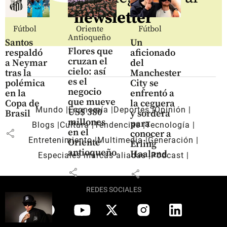
newsletter
Fútbol
Oriente
Fútbol
Antioqueño
Santos
Un
Flores que
respaldó
aficionado
cruzan el
a Neymar
del
cielo: así
tras la
Manchester
es el
polémica
City se
negocio
en la
enfrentó a
que mueve
Copa de
la ceguera
Mundo
Economía
Deportes
Opinión
US$ 380
Brasil
y sordera
millones
para
Blogs
Cultura
Tendencias
Tecnología
en el
share
conocer a
Entretenimiento
Multimedia
Generación
Oriente
Erling
antioqueño
Haaland
Especiales marcas aliadas
Pódcast
share
share
REDES SOCIALES