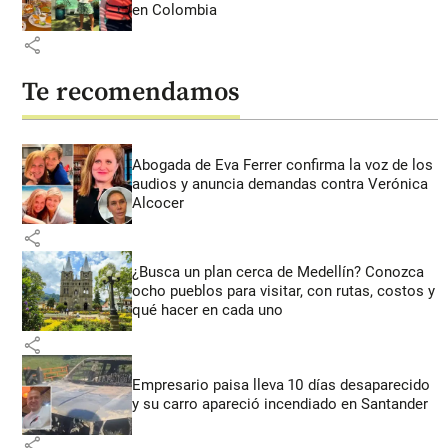
en Colombia
share
Te recomendamos
Abogada de Eva Ferrer confirma la voz de los
audios y anuncia demandas contra Verónica
Alcocer
share
¿Busca un plan cerca de Medellín? Conozca
ocho pueblos para visitar, con rutas, costos y
qué hacer en cada uno
share
Empresario paisa lleva 10 días desaparecido
y su carro apareció incendiado en Santander
share