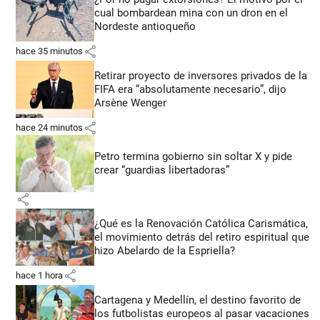
cual bombardean mina con un dron en el
Nordeste antioqueño
share
hace 35 minutos
Retirar proyecto de inversores privados de la
FIFA era “absolutamente necesario”, dijo
Arsène Wenger
share
hace 24 minutos
Petro termina gobierno sin soltar X y pide
crear “guardias libertadoras”
share
¿Qué es la Renovación Católica Carismática,
el movimiento detrás del retiro espiritual que
hizo Abelardo de la Espriella?
share
hace 1 hora
Cartagena y Medellín, el destino favorito de
los futbolistas europeos al pasar vacaciones