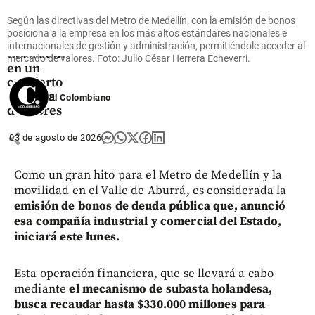
el legado
Según las directivas del Metro de Medellín, con la emisión de bonos
de
posiciona a la empresa en los más altos estándares nacionales e
Leonard
internacionales de gestión y administración, permitiéndole acceder al
Bernstein
mercado de valores. Foto: Julio César Herrera Echeverri.
en un
concierto
de Feria
El Colombiano
de Flores
share
03 de agosto de 2026
Como un gran hito para el Metro de Medellín y la
movilidad en el Valle de Aburrá, es considerada la
emisión de bonos de deuda pública que, anunció
esa compañía industrial y comercial del Estado,
iniciará este lunes.
Esta operación financiera, que se llevará a cabo
mediante
el mecanismo de subasta holandesa,
busca recaudar hasta $330.000 millones para