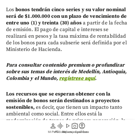
Los
bonos tendrán cinco series y su valor nominal
será de $1.000.000 con un plazo de vencimiento de
entre uno (1) y treinta (30) años
a partir de la fecha
de emisión. El pago de capital e intereses se
realizará en pesos y la tasa máxima de rentabilidad
de los bonos para cada subserie será definida por el
Ministerio de Hacienda.
Para consultar contenido premium o profundizar
sobre sus temas de interés de Medellín, Antioquia,
Colombia y el Mundo,
regístrese aquí
.
Los recursos que se esperan obtener con la
emisión de bonos serán destinados a proyectos
sostenibles,
es decir, que tienen un impacto tanto
ambiental como social. Entre ellos está la
modernización de trenes de primera generación, la
person
graphic_eq
play_arrow
photo_camera
account_circle
accesibilidad universal en las líneas A y B (que
Mi Perfil
Pódcast
Reportajes gráficos
Videos
Suscríbete
fueron construidas hace 27 años) e impulsar los