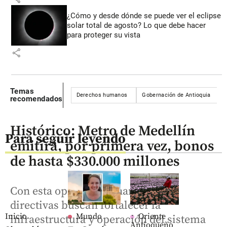
¿Cómo y desde dónde se puede ver el eclipse
solar total de agosto? Lo que debe hacer
para proteger su vista
share
Temas
Derechos humanos
Gobernación de Antioquia
recomendados
Histórico: Metro de Medellín
Para seguir leyendo
emitirá, por primera vez, bonos
de hasta $330.000 millones
Con esta operación financiera las
directivas buscan fortalecer la
Inicio
Mundo
Oriente
infraestructura y operación del sistema
Antioqueño