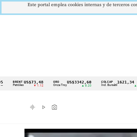
Este portal emplea cookies internas y de terceros con
$73,48
US$3342,60
1621,34 pts
ORO
COLCAP
USD/CO
Cintillo
Onza Troy
Índ. Bursátil
Dólar Spo
▼ 1.12
▲ 8.20
▲ 0.67
de
indicadores
graphic_eq
play_arrow
photo_camera
económicos
Colombia