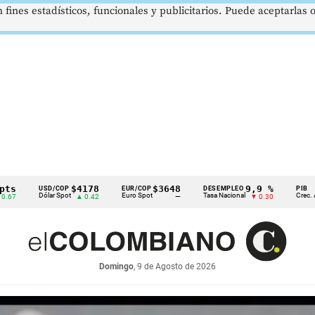
 fines estadísticos, funcionales y publicitarios. Puede aceptarlas
$4178
$3648
9,9 %
2,8 %
P
EUR/COP
DESEMPLEO
PIB
t
Euro Spot
Tasa Nacional
Crec. Anual
▲ 0.42
—
▼ 0.30
▲ 0.10
Domingo
, 9 de Agosto de 2026