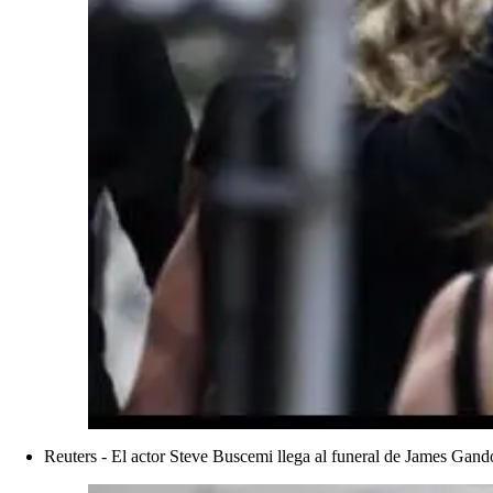
Reuters - El actor Steve Buscemi llega al funeral de James Gand